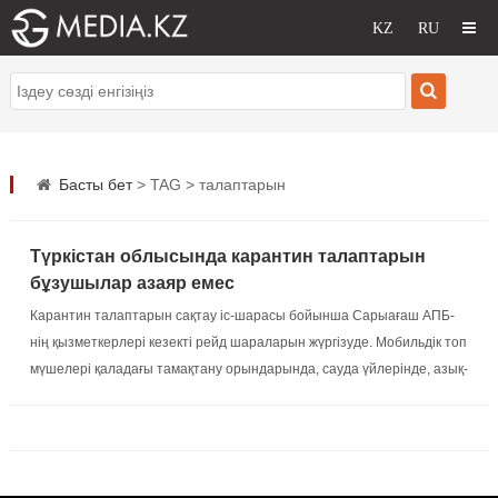
Басты бет
> TAG > талаптарын
Түркістан облысында карантин талаптарын
бұзушылар азаяр емес
Карантин талаптарын сақтау іс-шарасы бойынша Сарыағаш АПБ-
нің қызметкерлері кезекті рейд шараларын жүргізуде. Мобильдік топ
мүшелері қаладағы тамақтану орындарында, сауда үйлерінде, азық-
түлік дүкендері мен ойынханаларда санитарлық талаптар мен
каранти...