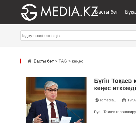
Басты бет
Бұқа
Басты бет
> TAG > кеңес
Бүгін Тоқаев
кеңес өткізед
rgmedia1
19/0
Бүгін Тоқаев коронавиру