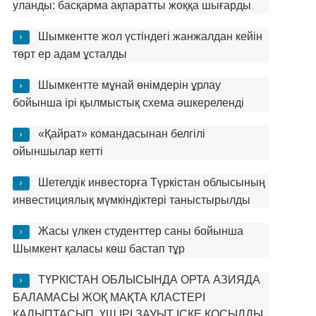
уланды: басқарма ақпаратты жоққа шығарды
Шымкентте жол үстіндегі жанжалдан кейін
төрт ер адам ұсталды
Шымкентте мұнай өнімдерін ұрлау
бойынша ірі қылмыстық схема әшкереленді
«Қайрат» командасынан белгілі
ойыншылар кетті
Шетелдік инвесторға Түркістан облысының
инвестициялық мүмкіндіктері таныстырылды
Жасы үлкен студенттер саны бойынша
Шымкент қаласы көш бастап тұр
ТҮРКІСТАН ОБЛЫСЫНДА ОРТА АЗИЯДА
БАЛАМАСЫ ЖОҚ МАҚТА КЛАСТЕРІ
ҚАЛЫПТАСЫП, ҮШ ІРІ ЗАУЫТ ІСКЕ ҚОСЫЛДЫ