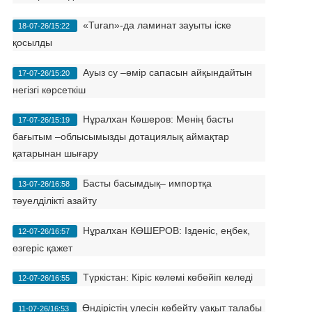
«Turan»-да ламинат зауыты іске
18-07-26/15:22
қосылды
Ауыз су –өмір сапасын айқындайтын
17-07-26/15:20
негізгі көрсеткіш
Нұралхан Көшеров: Менің басты
17-07-26/15:19
бағытым –облысымызды дотациялық аймақтар
қатарынан шығару
Басты басымдық– импортқа
13-07-26/16:58
тәуелділікті азайту
Нұралхан КӨШЕРОВ: Ізденіс, еңбек,
12-07-26/16:57
өзгеріс қажет
Түркістан: Кіріс көлемі көбейіп келеді
12-07-26/16:55
Өндірістің үлесін көбейту уақыт талабы
11-07-26/16:53