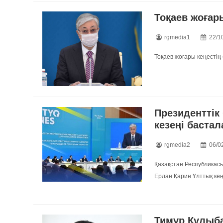
Тоқаев жоғар
rgmedia1
22/1
Тоқаев жоғары кеңестің 
Президенттік
кезеңі баста
rgmedia2
06/0
Қазақстан Республикасы 
Ерлан Қарин Ұлттық кең
Тимур Құлыб