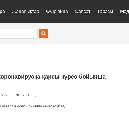
ра
Жаңалықтар
Өмір айна
Саясат
Таразы
Мәд
 коронавирусқа қарсы күрес бойынша
і
7/2021
1238
0
сқа қарсы күрес бойынша кеңес өткізеді...