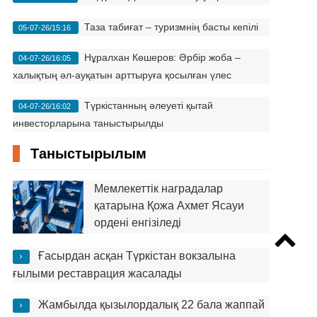
Таза табиғат – туризмнің басты кепілі
05-07-26/15:16
Нұралхан Көшеров: Әрбір жоба –
04-07-26/16:05
халықтың әл-ауқатын арттыруға қосылған үлес
Түркістанның әлеуеті қытай
04-07-26/16:02
инвесторларына таныстырылды
Таныстырылым
Мемлекеттік наградалар
қатарына Қожа Ахмет Ясауи
ордені енгізіледі
Ғасырдан асқан Түркістан вокзалына
ғылыми реставрация жасалады
Жамбылда қызылордалық 22 бала жаппай