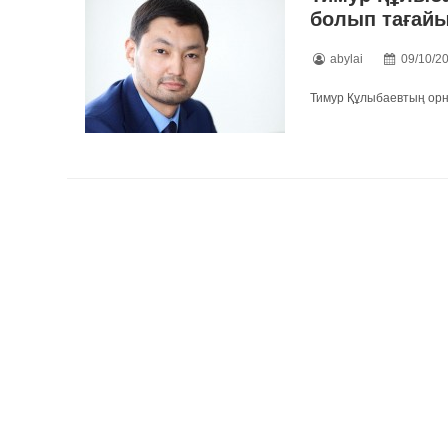
болып тағай
abylai
09/10/2
Тимур Құлыбаевтың орн