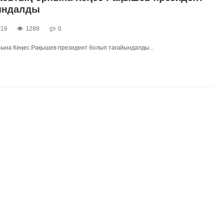
ындалды
019
1289
0
ына Кеңес Рақышев президент болып тағайындалды...