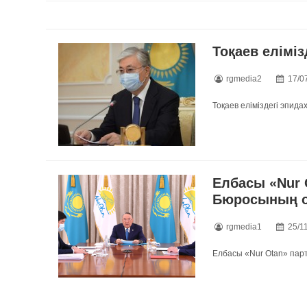
Тоқаев еліміз
rgmedia2
17/0
Тоқаев еліміздегі эпидах
Елбасы «Nur 
Бюросының о
rgmedia1
25/1
Елбасы «Nur Otan» пар