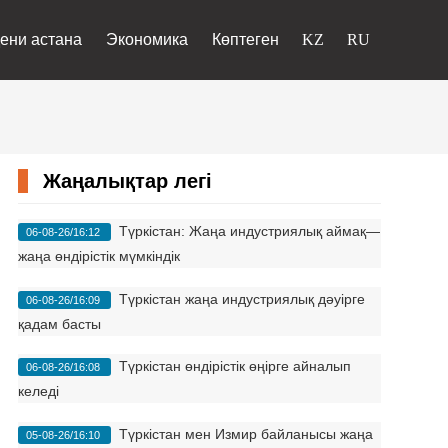
ени астана
Экономика
Көптеген
Жаңалықтар легі
Түркістан: Жаңа индустриялық аймақ—
06-08-26/16:12
жаңа өндірістік мүмкіндік
Түркістан жаңа индустриялық дәуірге
06-08-26/16:09
қадам басты
Түркістан өндірістік өңірге айналып
06-08-26/16:08
келеді
Түркістан мен Измир байланысы жаңа
05-08-26/16:10