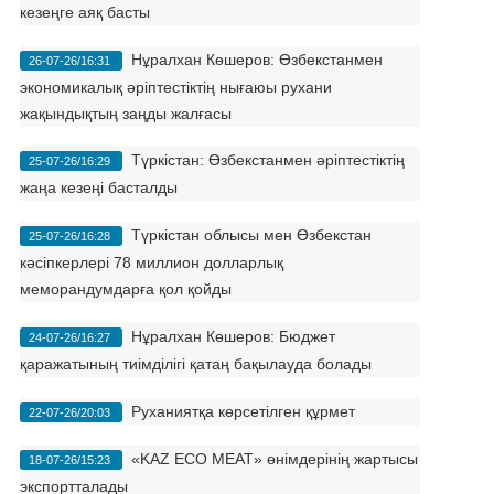
кезеңге аяқ басты
Нұралхан Көшеров: Өзбекстанмен
26-07-26/16:31
экономикалық әріптестіктің нығаюы рухани
жақындықтың заңды жалғасы
Түркістан: Өзбекстанмен әріптестіктің
25-07-26/16:29
жаңа кезеңі басталды
Түркістан облысы мен Өзбекстан
25-07-26/16:28
кәсіпкерлері 78 миллион долларлық
меморандумдарға қол қойды
Нұралхан Көшеров: Бюджет
24-07-26/16:27
қаражатының тиімділігі қатаң бақылауда болады
Руханиятқа көрсетілген құрмет
22-07-26/20:03
«KAZ ECO MEAT» өнімдерінің жартысы
18-07-26/15:23
экспортталады