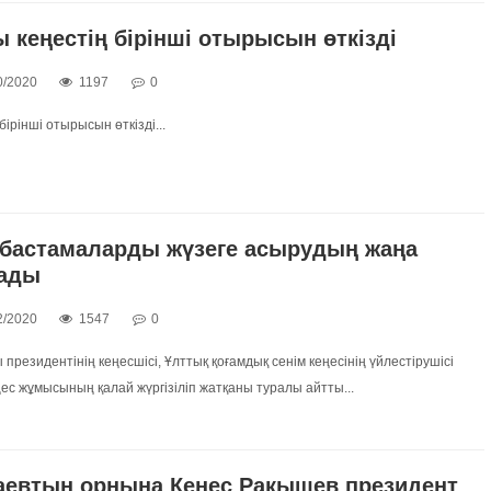
ы кеңестің бірінші отырысын өткізді
0/2020
1197
0
бірінші отырысын өткізді...
 бастамаларды жүзеге асырудың жаңа
лады
2/2020
1547
0
президентінің кеңесшісі, Ұлттық қоғамдық сенім кеңесінің үйлестірушісі
ес жұмысының қалай жүргізіліп жатқаны туралы айтты...
аевтың орнына Кеңес Рақышев президент