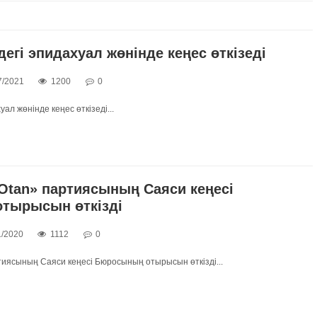
дегі эпидахуал жөнінде кеңес өткізеді
7/2021
1200
0
уал жөнінде кеңес өткізеді...
Otan» партиясының Саяси кеңесі
тырысын өткізді
1/2020
1112
0
тиясының Саяси кеңесі Бюросының отырысын өткізді...