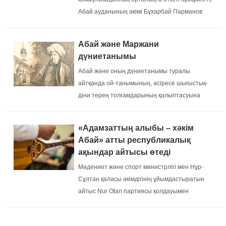
Абай ауданының әкімі Бұхарбай Парманов
хабарлады....
Абай және Маржани
дүниетанымы
Абай және оның дүниетанымы туралы
айтқанда ой-танымының, әсіресе шығыстық-
діни терең толғамдарының қалыптасуына
ықпал еткен тұлғалар туралы тоқталмай кету
әсте мүмкін емес...
«Адамзаттың алыбы – хәкім
Абай» атты республикалық
ақындар айтысы өтеді
Мәдениет және спорт министрлігі мен Нұр-
Сұлтан қаласы әкімдігінің ұйымдастыратын
айтыс Nur Otan партиясы қолдауымен
өткізіледі....