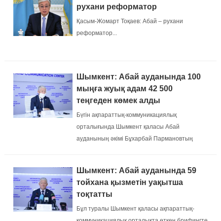
рухани реформатор
Қасым-Жомарт Тоқаев: Абай – рухани
реформатор...
Шымкент: Абай ауданында 100
мыңға жуық адам 42 500
теңгеден көмек алды
Бүгін ақпараттық-коммуникациялық
орталығында Шымкент қаласы Абай
ауданының әкімі Бұхарбай Пармановтың
қатысуымен коронавирус пандемиясына
қарсы ауданда атқарылып жатқан жұмыстар
Шымкент: Абай ауданында 59
жөнінде онлайн-брифинг өтті....
тойхана қызметін уақытша
тоқтатты
Бұл туралы Шымкент қаласы ақпараттық-
коммуникациялық орталықта өткен брифингте