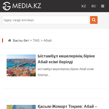
Басты бет
> TAG > Абай
Ыстамбұл көшелерінің біріне
Абай есімі берілді
Ыстамбұл көшелерінің біріне Абай есімі
берілді...
Қасым-Жомарт Тоқаев: Абай –