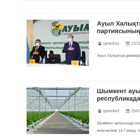
Ауыл Халықт
партиясының 
rgmedia1
15/1
Ауыл Халықтық-демокра
Шымкент ауы
республикада
rgmedia3
28/0
Шымкент қаласында ос
өнім көлемі 14.7 млрд. т