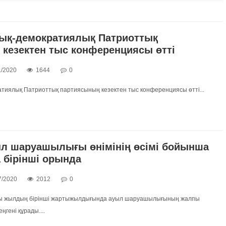
ық-демократиялық Патриоттық
кезектен тыс конференциясы өтті
1/2020
1644
0
тиялық Патриоттық партиясының кезектен тыс конференциясы өтті...
л шаруашылығы өнімінің өсімі бойынша
 бірінші орында
7/2020
2012
0
ы жылдың бірінші жартыжылдығында ауыл шаруашылығының жалпы
еңгені құрады....