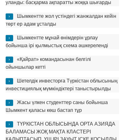
уланды: басқарма ақпаратты жоққа шығарды
Шымкентте жол үстіндегі жанжалдан кейін
төрт ер адам ұсталды
Шымкентте мұнай өнімдерін ұрлау
бойынша ірі қылмыстық схема әшкереленді
«Қайрат» командасынан белгілі
ойыншылар кетті
Шетелдік инвесторға Түркістан облысының
инвестициялық мүмкіндіктері таныстырылды
Жасы үлкен студенттер саны бойынша
Шымкент қаласы көш бастап тұр
ТҮРКІСТАН ОБЛЫСЫНДА ОРТА АЗИЯДА
БАЛАМАСЫ ЖОҚ МАҚТА КЛАСТЕРІ
ҚАЛЫПТАСЫП, ҮШ ІРІ ЗАУЫТ ІСКЕ ҚОСЫЛДЫ