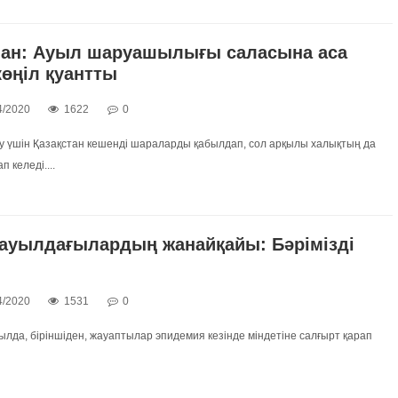
лан: Ауыл шаруашылығы саласына аса
көңіл қуантты
4/2020
1622
0
лу үшін Қазақстан кешенді шараларды қабылдап, сол арқылы халықтың да
 келеді....
 ауылдағылардың жанайқайы: Бәрімізді
4/2020
1531
0
лда, біріншіден, жауаптылар эпидемия кезінде міндетіне салғырт қарап