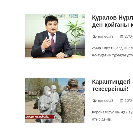
Құралов Нұр
ден қойғаны 
rgmedia3
27/0
Ауыр індеттің алдын-а
әл-ауқатын тұрақты ұстап
Карантиндегі
тексерсінші!
rgmedia3
10/0
Коронавирус шыққан ауы
отыр дейді....