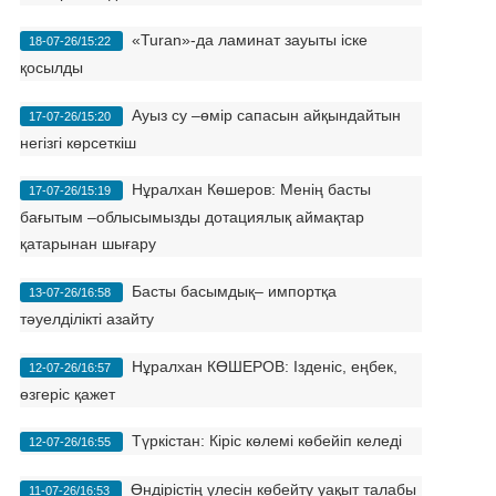
«Turan»-да ламинат зауыты іске
18-07-26/15:22
қосылды
Ауыз су –өмір сапасын айқындайтын
17-07-26/15:20
негізгі көрсеткіш
Нұралхан Көшеров: Менің басты
17-07-26/15:19
бағытым –облысымызды дотациялық аймақтар
қатарынан шығару
Басты басымдық– импортқа
13-07-26/16:58
тәуелділікті азайту
Нұралхан КӨШЕРОВ: Ізденіс, еңбек,
12-07-26/16:57
өзгеріс қажет
Түркістан: Кіріс көлемі көбейіп келеді
12-07-26/16:55
Өндірістің үлесін көбейту уақыт талабы
11-07-26/16:53