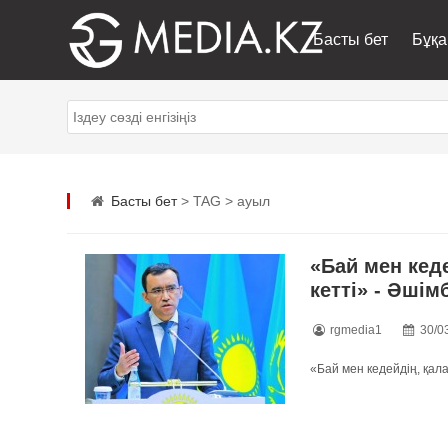
Басты бет
Бұқа
Басты бет
> TAG > ауыл
«Бай мен кед
кетті» - Әшім
rgmedia1
30/0
«Бай мен кедейдің, қала