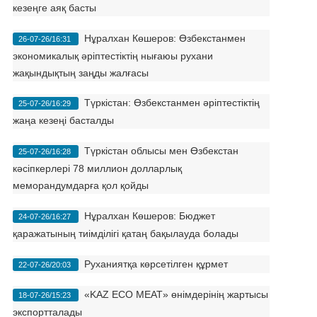
кезеңге аяқ басты
Нұралхан Көшеров: Өзбекстанмен
26-07-26/16:31
экономикалық әріптестіктің нығаюы рухани
жақындықтың заңды жалғасы
Түркістан: Өзбекстанмен әріптестіктің
25-07-26/16:29
жаңа кезеңі басталды
Түркістан облысы мен Өзбекстан
25-07-26/16:28
кәсіпкерлері 78 миллион долларлық
меморандумдарға қол қойды
Нұралхан Көшеров: Бюджет
24-07-26/16:27
қаражатының тиімділігі қатаң бақылауда болады
Руханиятқа көрсетілген құрмет
22-07-26/20:03
«KAZ ECO MEAT» өнімдерінің жартысы
18-07-26/15:23
экспортталады