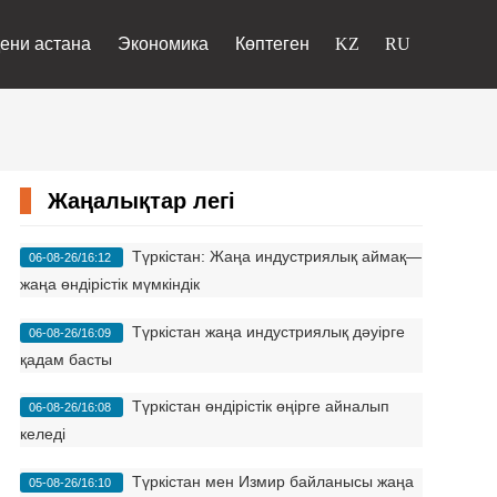
ени астана
Экономика
Көптеген
Жаңалықтар легі
Түркістан: Жаңа индустриялық аймақ—
06-08-26/16:12
жаңа өндірістік мүмкіндік
Түркістан жаңа индустриялық дәуірге
06-08-26/16:09
қадам басты
Түркістан өндірістік өңірге айналып
06-08-26/16:08
келеді
Түркістан мен Измир байланысы жаңа
05-08-26/16:10