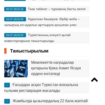
Таза табиғат – туризмнің басты кепілі
05-07-26/15:16
Нұралхан Көшеров: Әрбір жоба –
04-07-26/16:05
халықтың әл-ауқатын арттыруға қосылған үлес
Түркістанның әлеуеті қытай
04-07-26/16:02
инвесторларына таныстырылды
Таныстырылым
Мемлекеттік наградалар
қатарына Қожа Ахмет Ясауи
ордені енгізіледі
Ғасырдан асқан Түркістан вокзалына
ғылыми реставрация жасалады
Жамбылда қызылордалық 22 бала жаппай