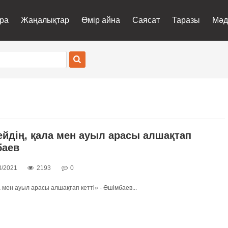
ра
Жаңалықтар
Өмір айна
Саясат
Таразы
Мәд
ейдің, қала мен ауыл арасы алшақтап
баев
3/2021
2193
0
 мен ауыл арасы алшақтап кетті» - Әшімбаев...