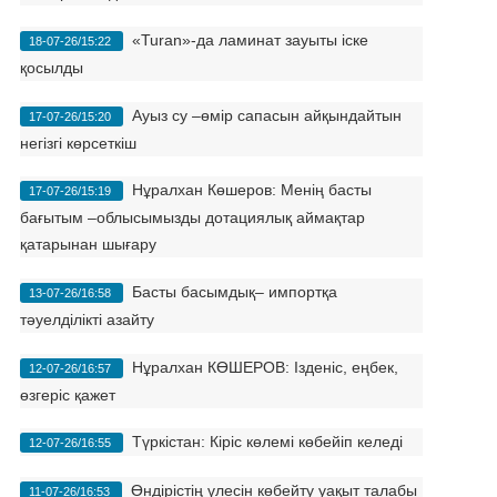
«Turan»-да ламинат зауыты іске
18-07-26/15:22
қосылды
Ауыз су –өмір сапасын айқындайтын
17-07-26/15:20
негізгі көрсеткіш
Нұралхан Көшеров: Менің басты
17-07-26/15:19
бағытым –облысымызды дотациялық аймақтар
қатарынан шығару
Басты басымдық– импортқа
13-07-26/16:58
тәуелділікті азайту
Нұралхан КӨШЕРОВ: Ізденіс, еңбек,
12-07-26/16:57
өзгеріс қажет
Түркістан: Кіріс көлемі көбейіп келеді
12-07-26/16:55
Өндірістің үлесін көбейту уақыт талабы
11-07-26/16:53