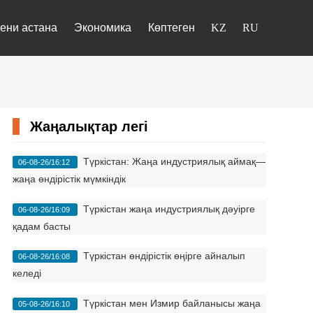
ени астана
Экономика
Көптеген
Жаңалықтар легі
Түркістан: Жаңа индустриялық аймақ—
06-08-26/16:12
жаңа өндірістік мүмкіндік
Түркістан жаңа индустриялық дәуірге
06-08-26/16:09
қадам басты
Түркістан өндірістік өңірге айналып
06-08-26/16:08
келеді
Түркістан мен Измир байланысы жаңа
05-08-26/16:10