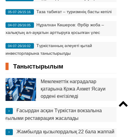
Таза табиғат – туризмнің басты кепілі
05-07-26/15:16
Нұралхан Көшеров: Әрбір жоба –
04-07-26/16:05
халықтың әл-ауқатын арттыруға қосылған үлес
Түркістанның әлеуеті қытай
04-07-26/16:02
инвесторларына таныстырылды
Таныстырылым
Мемлекеттік наградалар
қатарына Қожа Ахмет Ясауи
ордені енгізіледі
Ғасырдан асқан Түркістан вокзалына
ғылыми реставрация жасалады
Жамбылда қызылордалық 22 бала жаппай