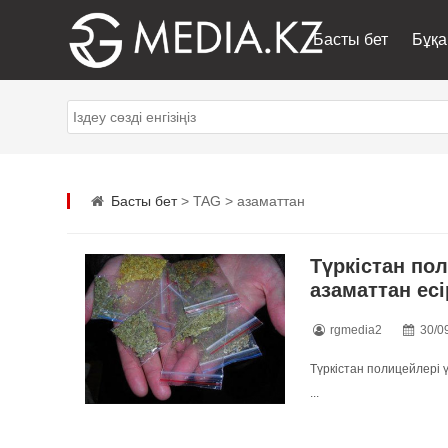
Басты бет
Бұқа
Басты бет
> TAG > азаматтан
Түркістан по
азаматтан есі
rgmedia2
30/0
Түркістан полицейлері 
...