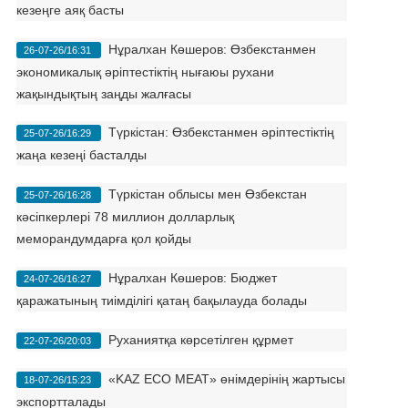
кезеңге аяқ басты
Нұралхан Көшеров: Өзбекстанмен
26-07-26/16:31
экономикалық әріптестіктің нығаюы рухани
жақындықтың заңды жалғасы
Түркістан: Өзбекстанмен әріптестіктің
25-07-26/16:29
жаңа кезеңі басталды
Түркістан облысы мен Өзбекстан
25-07-26/16:28
кәсіпкерлері 78 миллион долларлық
меморандумдарға қол қойды
Нұралхан Көшеров: Бюджет
24-07-26/16:27
қаражатының тиімділігі қатаң бақылауда болады
Руханиятқа көрсетілген құрмет
22-07-26/20:03
«KAZ ECO MEAT» өнімдерінің жартысы
18-07-26/15:23
экспортталады