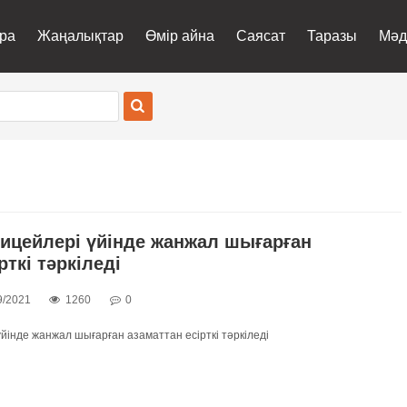
ра
Жаңалықтар
Өмір айна
Саясат
Таразы
Мәд
лицейлері үйінде жанжал шығарған
рткі тәркіледі
9/2021
1260
0
үйінде жанжал шығарған азаматтан есірткі тәркіледі