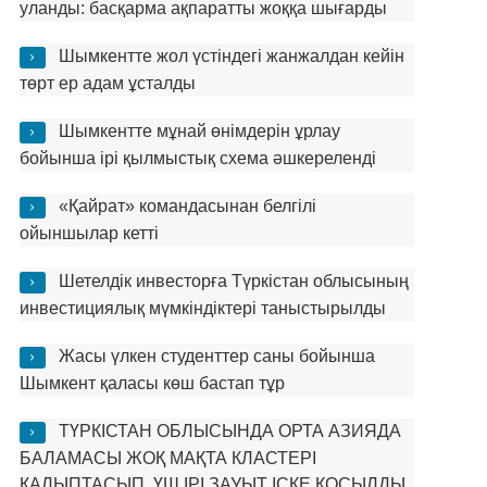
уланды: басқарма ақпаратты жоққа шығарды
Шымкентте жол үстіндегі жанжалдан кейін
төрт ер адам ұсталды
Шымкентте мұнай өнімдерін ұрлау
бойынша ірі қылмыстық схема әшкереленді
«Қайрат» командасынан белгілі
ойыншылар кетті
Шетелдік инвесторға Түркістан облысының
инвестициялық мүмкіндіктері таныстырылды
Жасы үлкен студенттер саны бойынша
Шымкент қаласы көш бастап тұр
ТҮРКІСТАН ОБЛЫСЫНДА ОРТА АЗИЯДА
БАЛАМАСЫ ЖОҚ МАҚТА КЛАСТЕРІ
ҚАЛЫПТАСЫП, ҮШ ІРІ ЗАУЫТ ІСКЕ ҚОСЫЛДЫ