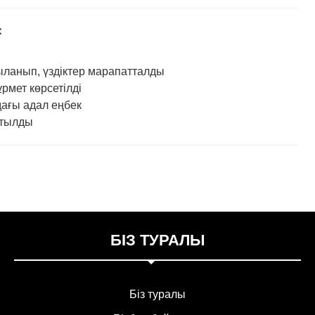
：
нып, үздіктер марапатталды
рмет көрсетілді
ғы адал еңбек
ртылды
БІЗ ТУРАЛЫ
Біз туралы