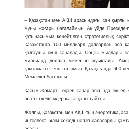
– Қазақстан мен АҚШ арасындағы сан қырлы 
мұны жоғары бағалаймын. Ақ үйде Президент
қатынасымыз кеңейтілген стратегиялық серік
Қазақстанға 100 миллиард доллардан аса қ
қозғаушы күші саналады. Соңғы жылдары елд
миллиард доллар межесіне жуықтады. Аме
қамтамасыз етіп отырмыз. Қазақстанда 600-де
Мемлекет басшысы.
Қасым-Жомарт Тоқаев сапар аясында екі ел
асатын келісімдер жасасқанын айтты.
Жалпы, Қазақстан мен АҚШ-тың энергетика, аса
интеллект, білім секілді негізгі салаларды қ
асады.