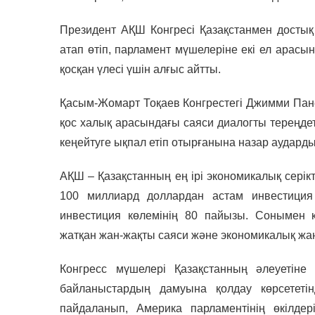
Президент АҚШ Конгресі Қазақстанмен досты
атап өтіп, парламент мүшелеріне екі ел арасынд
қосқан үлесі үшін алғыс айтты.
Қасым-Жомарт Тоқаев Конгрестегі Джимми Пане
қос халық арасындағы саяси диалогты тереңде
кеңейтуге ықпал етіп отырғанына назар аударды
АҚШ – Қазақстанның ең ірі экономикалық серікт
100 миллиард доллардан астам инвестиция
инвестиция көлемінің 80 пайызы. Сонымен қа
жатқан жан-жақты саяси және экономикалық жаң
Конгресс мүшелері Қазақстанның әлеуетіне
байланыстардың дамуына қолдау көрсететін
пайдаланып, Америка парламентінің өкілдер