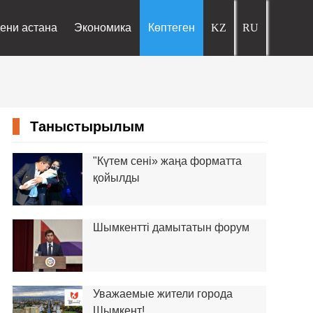
ени астана
Экономика
Көптеген
Таныстырылым
"Күтем сені» жаңа форматта
қойылды
Шымкентті дамытатын форум
Уважаемые жители города
Шымкент!