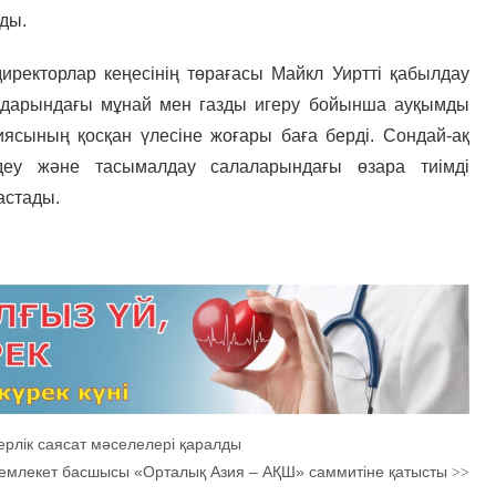
ды.
иректорлар кеңесінің төрағасы Майкл Уиртті қабылдау
ндарындағы мұнай мен газды игеру бойынша ауқымды
ясының қосқан үлесіне жоғары баға берді. Сондай-ақ
ңдеу және тасымалдау салаларындағы өзара тиімді
астады.
лік саясат мәселелері қаралды
емлекет басшысы «Орталық Азия – АҚШ» саммитіне қатысты
>>