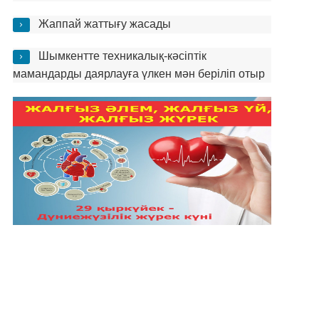
Жаппай жаттығу жасады
Шымкентте техникалық-кәсіптік
мамандарды даярлауға үлкен мән беріліп отыр