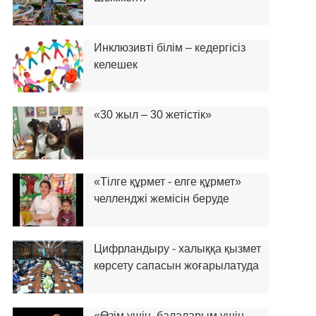
Инклюзивті білім – кедергісіз
келешек
«30 жыл – 30 жетістік»
«Тілге құрмет - елге құрмет»
челленджі жемісін беруде
Цифрландыру - халыққа қызмет
көрсету сапасын жоғарылатуда
«Өзім үшін, балаларым үшін