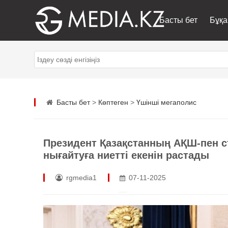
Басты бет
Бұқа
Басты бет
>
Көптеген
>
Үшінші мегаполис
Президент Қазақстанның АҚШ-пен ст
нығайтуға ниетті екенін растады
rgmedia1
07-11-2025