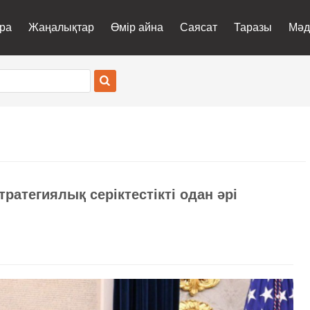
ра
Жаңалықтар
Өмір айна
Саясат
Таразы
Мәд
ратегиялық серіктестікті одан әрі