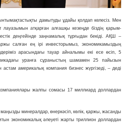
ынтымақтастықты дамытуды ұдайы қолдап келесіз. Мен
 лауазымын атқарған алғашқы кезеңде біздің қарым-
тестік деңгейінде заңнамалық тұрғыдан бекіді. АҚШ –
аржы салған ең ірі инвесторымыз, экономикамыздың
еріміз арасындағы тауар айналымы екі есе өсіп, 5
рикадағы уранға сұраныстың шамамен 25 пайызын
н астам америкалық компания бизнес жүргізеді, – деді
 компаниялары жалпы сомасы 17 миллиард доллардан
 маңызды минералдар, өнеркәсіп, көлік, қаржы, жасанды
амтитын экономикалық әлеуеті жарты триллион доллардан