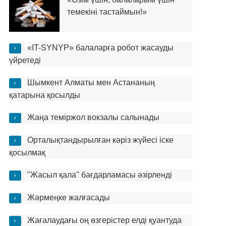
темекіні тастаймын!»
«IT-SYNYP» балаларға робот жасауды
үйретеді
Шымкент Алматы мен Астананың
қатарына қосылды
Жаңа теміржол вокзалы салынады
Орталықтандырылған кәріз жүйесі іске
қосылмақ
"Жасыл қала" бағдарламасы әзірленді
Жәрмеңке жалғасады
Жағалаудағы оң өзгерістер елді қуантуда