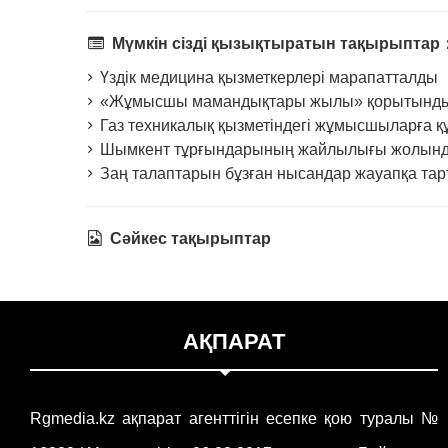
Мүмкін сізді қызықтыратын тақырыптар
Үздік медицина қызметкерлері марапатталды
«Жұмысшы мамандықтары жылы» қорытындыла
Газ техникалық қызметіндегі жұмысшыларға құ
Шымкент тұрғындарының жайлылығы жолында
Заң талаптарын бұзған нысандар жауапқа та
Сәйкес тақырыптар
АҚПАРАТ
Rgmedia.kz ақпарат агенттігін есепке қою туралы №