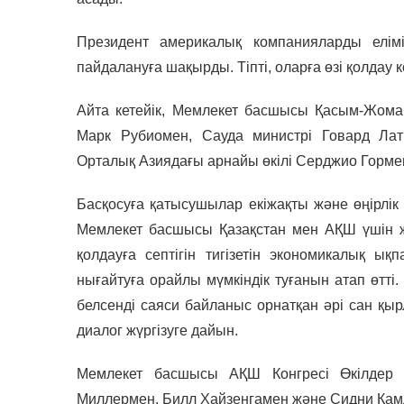
Президент америкалық компанияларды елім
пайдалануға шақырды. Тіпті, оларға өзі қолдау кө
Айта кетейік, Мемлекет басшысы Қасым-Жома
Марк Рубиомен, Сауда министрі Говард Латн
Орталық Азиядағы арнайы өкілі Серджио Горме
Басқосуға қатысушылар екіжақты және өңірлік к
Мемлекет басшысы Қазақстан мен АҚШ үшін ж
қолдауға септігін тигізетін экономикалық ық
нығайтуға орайлы мүмкіндік туғанын атап өтті.
белсенді саяси байланыс орнатқан әрі сан қы
диалог жүргізуге дайын.
Мемлекет басшысы АҚШ Конгресі Өкілдер 
Миллермен, Билл Хайзенгамен және Сидни Камл