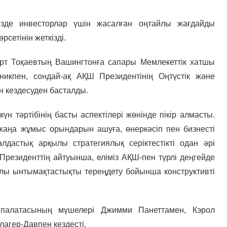
ізде инвесторлар үшін жасалған оңтайлы жағдайды
рсетінін жеткізді.
рт Тоқаевтың Вашингтонға сапары Мемлекеттік хатшы
икпен, сондай-ақ АҚШ Президентінің Оңтүстік және
н кездесуден басталды.
үн тәртібінің басты аспектілері жөнінде пікір алмасты.
аңа жұмыс орындарын ашуға, өнеркәсіп пен бизнесті
палдастық арқылы стратегиялық серіктестікті одан әрі
 Президенттің айтуынша, еліміз АҚШ-пен түрлі деңгейде
рлы ынтымақтастықты тереңдету бойынша конструктивті
палатасының мүшелері Джимми Панеттамен, Кэрол
агер-Давпен кездесті.