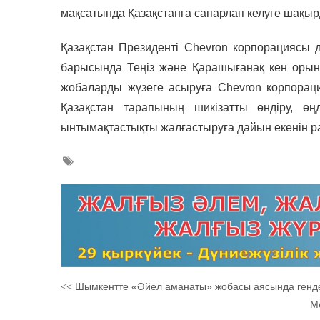
мақсатында Қазақстанға сапарлап келуге шақыр
Қазақстан Президенті Chevron корпорациясы д
барысында Теңіз және Қарашығанақ кен оры
жобаларды жүзеге асыруға Chevron корпораци
Қазақстан тарапының шикізатты өндіру, ө
ынтымақтастықты жалғастыруға дайын екенін р
Шымкентте «Әйел аманаты» жобасы аясында гендер
<<
М