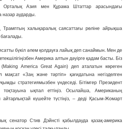
 Орталық Азия мен Құрама Штаттар арасындағы
 назар аударды.
 Трамптың халықаралық саясаттағы рөліне айрықша
 бағалады.
аясатты бүкіл әлем қолдауға лайық деп санаймын. Мен де
текшілігіңізбен Америка алтын дәуірге қадам басты. Біз
Making America Great Again) деп аталатын көреген
мақсат «Заң және тәртіп» қағидатына негізделген
ауқымды стратегиямызбен үндеседі. Бітімгер Президент
ң тоқтауына ықпал еттіңіз. Осылайша, Американың
н айтарлықтай күшейте түстіңіз, – деді Қасым-Жомарт
қ сенатор Стив Дэйнсті қабылдауда қазақ-америка
ияның қосқан үлесі талқыланды.