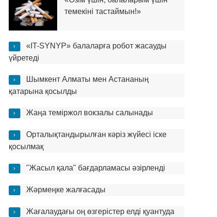
темекіні тастаймын!»
«IT-SYNYP» балаларға робот жасауды
үйретеді
Шымкент Алматы мен Астананың
қатарына қосылды
Жаңа теміржол вокзалы салынады
Орталықтандырылған кәріз жүйесі іске
қосылмақ
"Жасыл қала" бағдарламасы әзірленді
Жәрмеңке жалғасады
Жағалаудағы оң өзгерістер елді қуантуда