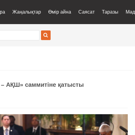
ра
Жаңалықтар
Өмір айна
Саясат
Таразы
Мәд
– АҚШ» саммитіне қатысты