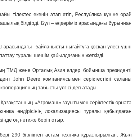
ы тілектес екенін атап өтіп, Республика күніне орай
ашылық білдірді. Бұл – елдеріміз арасындағы бұрыннан
Ш арасындағы байланысты нығайтуға қосқан үлесі үшін
паттау туралы шешім қабылдағанын жеткізді.
ның ТМД және Орталық Азия елдері бойынша президенті
дент John Deere компаниясымен серіктестікті саланы
 кооперацияның табысты үлгісі деп атады.
Қазақстанның «Агромаш» зауытымен серіктестік орната
ехника өндірісінің локализациясы туралы қабылдаған
зінде оң нәтиже беріп отыр.
бері 290 бірліктен астам техника құрастырылған. Жыл