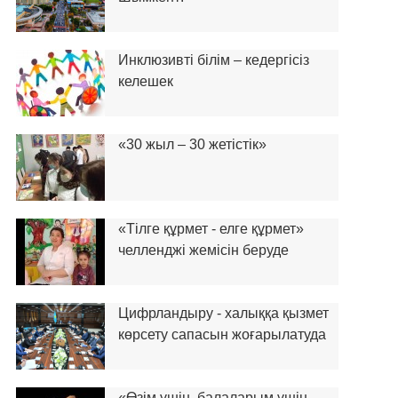
Инклюзивті білім – кедергісіз
келешек
«30 жыл – 30 жетістік»
«Тілге құрмет - елге құрмет»
челленджі жемісін беруде
Цифрландыру - халыққа қызмет
көрсету сапасын жоғарылатуда
«Өзім үшін, балаларым үшін