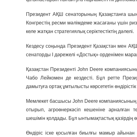
Президент АҚШ сенаторының Қазақстанға шынай
Конгрестің ресми мәлімдеме жасағаны үшін риз
келе жатқан стратегиялық серіктестіктің дәлелі.
Кездесу соңында Президент Қазақстан мен АҚ
сенаторды І дәрежелі «Достық» орденімен мара
Қазақстан Президенті John Deere компаниясы
Чабо Лейкомен де кездесті. Бұл ретте Прези
дамытуға ортақ ұмтылысты көрсететін өндірістік
Мемлекет басшысы John Deere компаниясының 
отырып, агроөнеркәсіп кешеніне арналған т
шешімін қолдады. Бұл ынтымақтастық қазірдің ө
Өндіріс іске қосылған биылғы мамыр айынан 