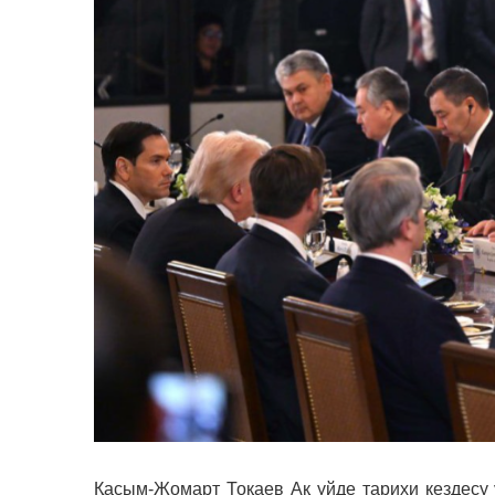
Қасым-Жомарт Тоқаев Ақ үйде тарихи кездесу