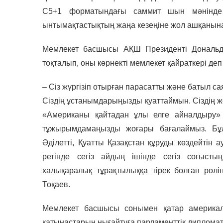
С5+1 форматындағы саммит шын мәнінде
ынтымақтастықтың жаңа кезеңіне жол ашқанына
Мемлекет басшысы АҚШ Президенті Дональд
тоқталып, оны көрнекті мемлекет қайраткері деп
– Сіз жүргізіп отырған парасатты және батыл с
Сіздің ұстанымдарыңызды қуаттаймын. Сіздің же
«Американы қайтадан ұлы елге айналдыру» (
тұжырымдамаңызды жоғары бағалаймыз. Бұл 
Әділетті, Қуатты Қазақстан құруды көздейтін 
ретінде сегіз айдың ішінде сегіз соғысты
халықаралық тұрақтылыққа тірек болған рөлі
Тоқаев.
Мемлекет басшысы сонымен қатар америкалы
қатынастарын нығайтуға парламенттік дипломат