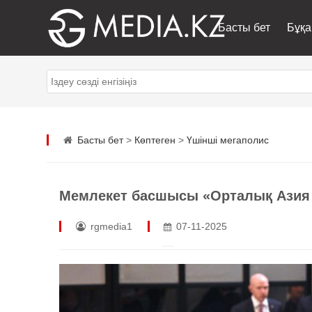
Басты бет
Бұқа
Басты бет
>
Көптеген
>
Үшінші мегаполис
Мемлекет басшысы «Орталық Азия 
rgmedia1
07-11-2025