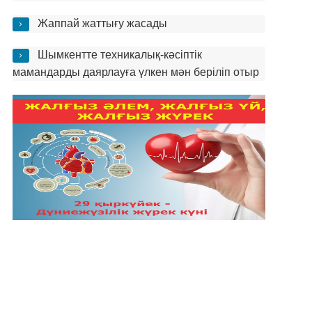
Жаппай жаттығу жасады
Шымкентте техникалық-кәсіптік
мамандарды даярлауға үлкен мән беріліп отыр