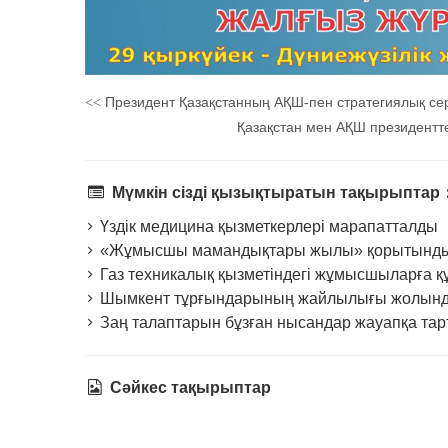
Президент Қазақстанның АҚШ-пен стратегиялық серік
<<
Қазақстан мен АҚШ президентт
Мүмкін сізді қызықтыратын тақырыптар
Үздік медицина қызметкерлері марапатталды
«Жұмысшы мамандықтары жылы» қорытындыла
Газ техникалық қызметіндегі жұмысшыларға құ
Шымкент тұрғындарының жайлылығы жолында
Заң талаптарын бұзған нысандар жауапқа та
Сәйкес тақырыптар