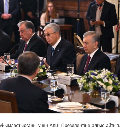
 ұйымдастырғаны үшін АҚШ Президентіне алғыс айтып,