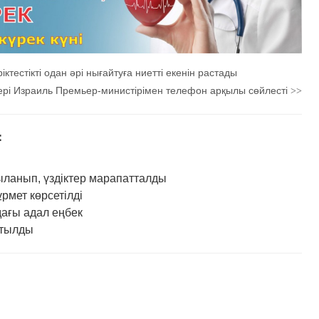
тестікті одан әрі нығайтуға ниетті екенін растады
ері Израиль Премьер-министірімен телефон арқылы сөйлесті
>>
：
нып, үздіктер марапатталды
рмет көрсетілді
ғы адал еңбек
ртылды