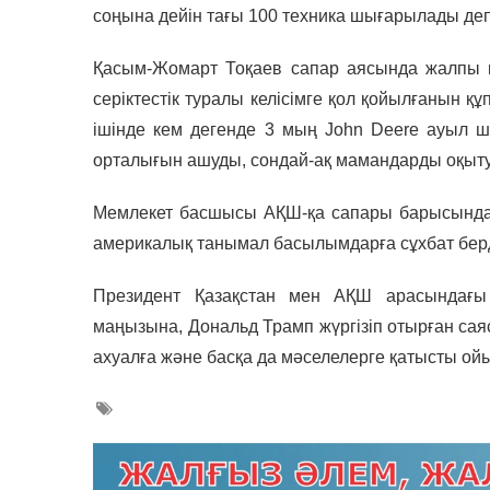
соңына дейін тағы 100 техника шығарылады де
Қасым-Жомарт Тоқаев сапар аясында жалпы қ
серіктестік туралы келісімге қол қойылғанын
ішінде кем дегенде 3 мың John Deere ауыл ш
орталығын ашуды, сондай-ақ мамандарды оқыт
Мемлекет басшысы АҚШ-қа сапары барысында T
америкалық танымал басылымдарға сұхбат берд
Президент Қазақстан мен АҚШ арасындағы
маңызына, Дональд Трамп жүргізіп отырған саяса
ахуалға және басқа да мәселелерге қатысты ойы