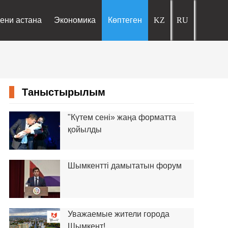
ени астана
Экономика
Көптеген
Таныстырылым
"Күтем сені» жаңа форматта
қойылды
Шымкентті дамытатын форум
Уважаемые жители города
Шымкент!