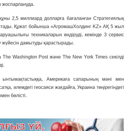
п жоспарлануда.
ұны 2,5 миллиард долларға бағаланған Стратегиялық
 құптады. Құжат бойынша «АгромашХолдинг KZ» АҚ 5 жыл
аруашылығы техникаларын өндіруді, кемінде 3 сервис
у жүйесін дамытуды қарастырады.
he Washington Post және The New York Times секілді
і.
 ынтымақтастыққа, Америкаға сапарының мәні мен
тқа, әлемдегі геосаяси жағдайға, Украина төңірегіндегі
мен бөлісті.