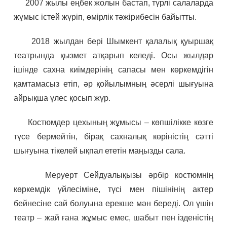
2007 жылы еңбек жолын бастап, түрлі салаларда
жұмыс істей жүріп, өмірлік тәжірибесін байытты.
2018 жылдан бері Шымкент қалалық қуыршақ
театрында қызмет атқарып келеді. Осы жылдар
ішінде сахна киімдерінің сапасы мен көркемдігін
қамтамасыз етіп, әр қойылымның әсерлі шығуына
айрықша үлес қосып жүр.
Костюмдер цехының жұмысы – көпшілікке көзге
түсе бермейтін, бірақ сахналық көріністің сәтті
шығуына тікелей ықпал ететін маңызды сала.
Меруерт Сейдуалықызы әрбір костюмнің
көркемдік үйлесіміне, түсі мен пішінінің актер
бейнесіне сай болуына ерекше мән береді. Ол үшін
театр – жай ғана жұмыс емес, шабыт пен ізденістің