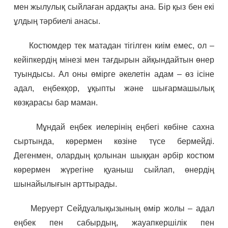
мен жылулық сыйлаған ардақты ана. Бір қыз бен екі
ұлдың тәрбиелі анасы.
Костюмдер тек матадан тігілген киім емес, ол –
кейіпкердің мінезі мен тағдырын айқындайтын өнер
туындысы. Ал оны өмірге әкелетін адам – өз ісіне
адал, еңбекқор, ұқыпты және шығармашылық
көзқарасы бар маман.
Мұндай еңбек иелерінің еңбегі көбіне сахна
сыртында, көрермен көзіне түсе бермейді.
Дегенмен, олардың қолынан шыққан әрбір костюм
көрермен жүрегіне қуаныш сыйлап, өнердің
шынайылығын арттырады.
Меруерт Сейдуалықызының өмір жолы – адал
еңбек пен сабырдың, жауапкершілік пен