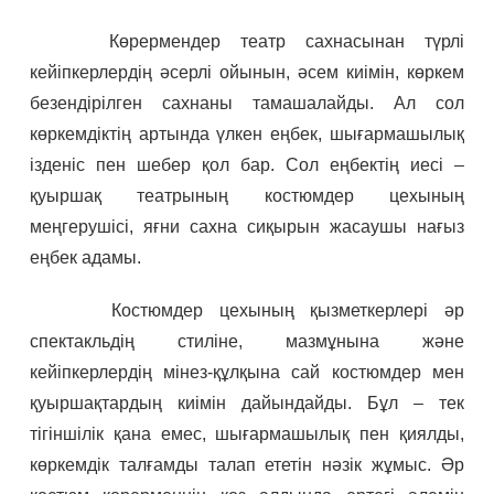
Көрермендер театр сахнасынан түрлі
кейіпкерлердің әсерлі ойынын, әсем киімін, көркем
безендірілген сахнаны тамашалайды. Ал сол
көркемдіктің артында үлкен еңбек, шығармашылық
ізденіс пен шебер қол бар. Сол еңбектің иесі –
қуыршақ театрының костюмдер цехының
меңгерушісі, яғни сахна сиқырын жасаушы нағыз
еңбек адамы.
Костюмдер цехының қызметкерлері әр
спектакльдің стиліне, мазмұнына және
кейіпкерлердің мінез-құлқына сай костюмдер мен
қуыршақтардың киімін дайындайды. Бұл – тек
тігіншілік қана емес, шығармашылық пен қиялды,
көркемдік талғамды талап ететін нәзік жұмыс. Әр