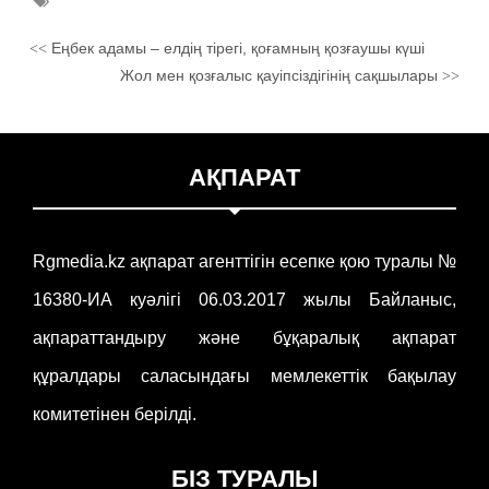
Еңбек адамы – елдің тірегі, қоғамның қозғаушы күші
<<
Жол мен қозғалыс қауіпсіздігінің сақшылары
>>
АҚПАРАТ
Rgmedia.kz ақпарат агенттігін есепке қою туралы №
16380-ИА куәлігі 06.03.2017 жылы Байланыс,
ақпараттандыру және бұқаралық ақпарат
құралдары саласындағы мемлекеттік бақылау
комитетінен берілді.
БІЗ ТУРАЛЫ