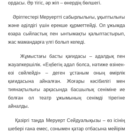
ордасы. Әр тігіс, әр жіп – өнердің бөлшегі.
Әріптестері Меруертті сабырлылығы, ұқыптылығы
және әділдігі үшін ерекше құрметтейді. Ол ұжымда
өзара сыйластық пен ынтымақты қалыптастырып,
жас мамандарға үлгі болып келеді.
Жұмыстағы басты қағидасы – адалдық пен
жауапкершілік. «Еңбегің адал болса, нәтиже өзінен-
өзі сөйлейді» – деген ұстаным оның өмірлік
қағидасына айналған. Жоғары кәсібилігі мен
тиянақтылығы арқасында басшылық сеніміне ие
болған ол театр ұжымының сенімді тірегіне
айналды.
Қазіргі таңда Меруерт Сейдуалықызы – өз ісінің
шебері ғана емес, сонымен қатар отбасына мейірім