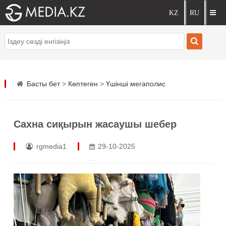
Басты бет
>
Көптеген
>
Үшінші мегаполис
Сахна сиқырын жасаушы шебер
rgmedia1
29-10-2025