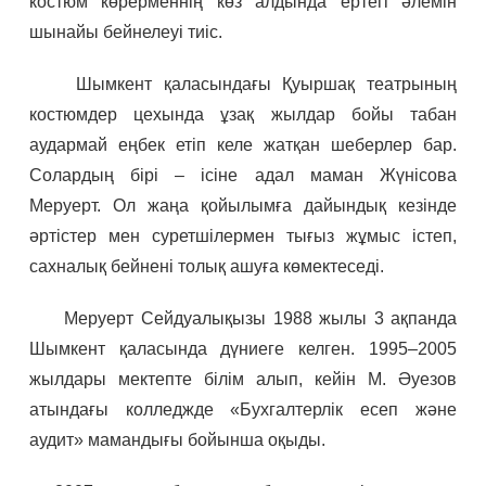
костюм көрерменнің көз алдында ертегі әлемін
шынайы бейнелеуі тиіс.
Шымкент қаласындағы Қуыршақ театрының
костюмдер цехында ұзақ жылдар бойы табан
аудармай еңбек етіп келе жатқан шеберлер бар.
Солардың бірі – ісіне адал маман Жүнісова
Меруерт. Ол жаңа қойылымға дайындық кезінде
әртістер мен суретшілермен тығыз жұмыс істеп,
сахналық бейнені толық ашуға көмектеседі.
Меруерт Сейдуалықызы 1988 жылы 3 ақпанда
Шымкент қаласында дүниеге келген. 1995–2005
жылдары мектепте білім алып, кейін М. Әуезов
атындағы колледжде «Бухгалтерлік есеп және
аудит» мамандығы бойынша оқыды.