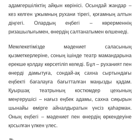
адамгершіліктің айқын көрінісі. Осындай жандар –
кез келген ұжымның рухани тірегі, қоғамның алтын
діңгегі. Олардың еңбегі – көрерменнің
ризашылығымен, өнердің салтанатымен өлшенеді.
Мемлекетімізде мәдениет саласының
қызметкерлеріне, соның ішінде театр мамандарына
ерекше қолдау көрсетіліп келеді. Бұл – руханият пен
өнерді дамытуға, сондай-ақ сахна сыртындағы
еңбекті бағалауға бағытталған маңызды қадам.
Қуыршақ театрының костюмдер цехының
меңгерушісі – нағыз еңбек адамы, сахна сиқырын
шынайы өмірге айналдыратын үнсіз қаһарман.
Оның еңбегі – мәдениет пен өнердің өркендеуіне
қосылған үлкен үлес.