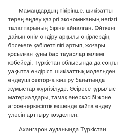
Мамандардың пікірінше, шикізатты
терең өңдеу қазіргі экономиканың негізгі
талаптарының біріне айналған. Өйткені
дайын өнім өндіру арқылы өңірлердің
бәсекеге қабілеттілігі артып, жоғары
қосылған құны бар тауарлар көлемі
көбейеді. Түркістан облысында да соңғы
уақытта өндірісті шикізаттық модельден
өңдеуші секторға көшіру бағытында
жұмыстар жүргізілуде. Әсіресе құрылыс
материалдары, тамақ өнеркәсібі және
агроөнеркәсіптік кешенде қайта өңдеу
үлесін арттыру көзделген.
Ахангарон ауданында Түркістан