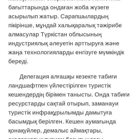
бағыттарында ондаған жоба жүзеге
асырылып жатыр. Сарапшылардың
пікірінше, мұндай халықаралық тәжірибе
алмасулар Түркістан облысының
индустриялық әлеуетін арттыруға және
жаңа технологияларды енгізуге мүмкіндік
береді.
Делегация алғашқы кезекте табиғи
ландшафтпен үйлестірілген туристік
кешендердің бірімен танысты. Онда табиғи
ресурстарды сақтай отырып, заманауи
туристік инфрақұрылымды дамытуға
басымдық берілген. Кешен аумағында
қонақүйлер, демалыс аймақтары,