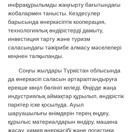
инфрақұрылымды жаңғырту бағытындағы
жобалармен танысты. Кездесулер
барысында өнеркәсіптік кооперация,
технологиялық өндірістерді дамыту,
инвестиция тарту және туризм
саласындағы тәжірибе алмасу мәселелері
кеңінен талқыланды.
Соңғы жылдары Түркістан облысында
да өнеркәсіп саласын әртараптандыруға
ерекше көңіл бөлініп келеді. Өңірде жаңа
индустриялық аймақтар құрылып, өндірістік
парктер іске қосылуда. Ауыл
шаруашылығы өнімдерін терең өңдеу,
құрылыс материалдарын өндіру, машина
жасау, химия өнеркәсібі және логистика