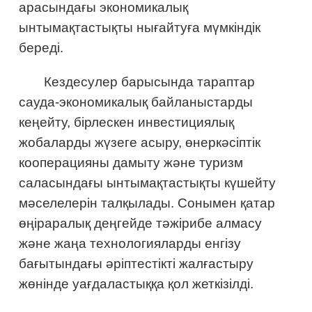
арасындағы экономикалық
ынтымақтастықты нығайтуға мүмкіндік
береді.
Кездесулер барысында тараптар
сауда-экономикалық байланыстарды
кеңейту, бірлескен инвестициялық
жобаларды жүзеге асыру, өнеркәсіптік
кооперацияны дамыту және туризм
саласындағы ынтымақтастықты күшейту
мәселелерін талқылады. Сонымен қатар
өңіраралық деңгейде тәжірибе алмасу
және жаңа технологияларды енгізу
бағытындағы әріптестікті жалғастыру
жөнінде уағдаластыққа қол жеткізілді.