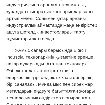
индустриясына арналған техникалық
құралдар шығаратын кәсіпорындар саны
артып келеді. Сонымен қатар арнайы
индустриялық аймақтарда жаңа өндірістер
ашуға шетелдік инвесторларды тарту
жұмыстары жалғасуда.
Жұмыс сапары барысында Eltech
Industrial технопаркінің қызметіне ерекше
назар аударылды. Аталған технопарк
Өзбекстандағы электротехника
өнеркәсібінің ірі өндірістік кластерлерінің
бірі саналады. Мұнда мыс пен сирек жер
металдарын өңдеуге бағытталған жоғары
технологиялық өндірістер шоғырланған.
Сонымен қатар өндірісті жергіліктендіру