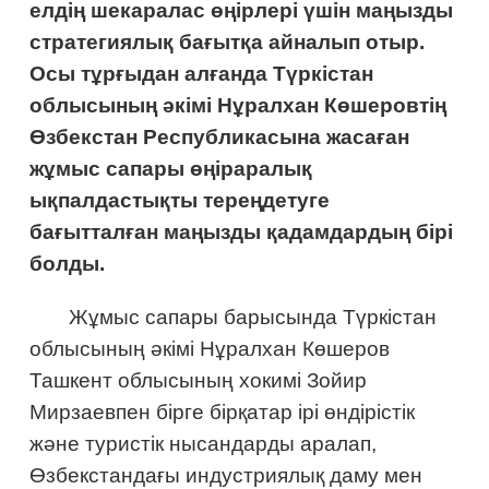
елдің шекаралас өңірлері үшін маңызды
стратегиялық бағытқа айналып отыр.
Осы тұрғыдан алғанда Түркістан
облысының әкімі Нұралхан Көшеровтің
Өзбекстан Республикасына жасаған
жұмыс сапары өңіраралық
ықпалдастықты тереңдетуге
бағытталған маңызды қадамдардың бірі
болды.
Жұмыс сапары барысында Түркістан
облысының әкімі Нұралхан Көшеров
Ташкент облысының хокимі Зойир
Мирзаевпен бірге бірқатар ірі өндірістік
және туристік нысандарды аралап,
Өзбекстандағы индустриялық даму мен