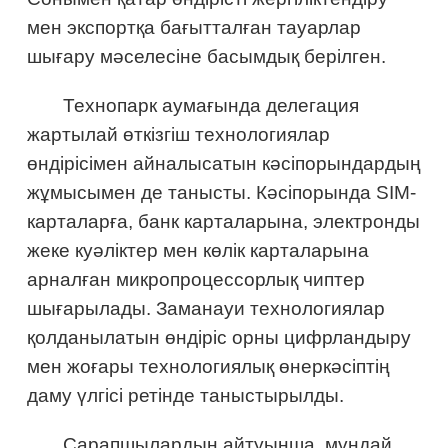
мен экспортқа бағытталған тауарлар
шығару мәселесіне басымдық берілген.
Технопарк аумағында делегация
жартылай өткізгіш технологиялар
өндірісімен айналысатын кәсіпорындардың
жұмысымен де танысты. Кәсіпорында SIM-
карталарға, банк карталарына, электронды
жеке куәліктер мен көлік карталарына
арналған микропроцессорлық чиптер
шығарылады. Заманауи технологиялар
қолданылатын өндіріс орны цифрландыру
мен жоғары технологиялық өнеркәсіптің
даму үлгісі ретінде таныстырылды.
Сарапшылардың айтуынша, мұндай