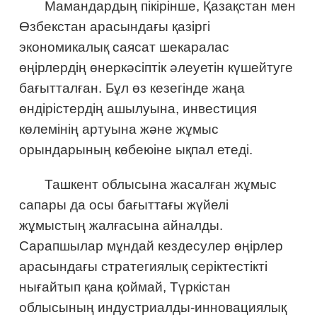
Мамандардың пікірінше, Қазақстан мен
Өзбекстан арасындағы қазіргі
экономикалық саясат шекаралас
өңірлердің өнеркәсіптік әлеуетін күшейтуге
бағытталған. Бұл өз кезегінде жаңа
өндірістердің ашылуына, инвестиция
көлемінің артуына және жұмыс
орындарының көбеюіне ықпал етеді.
Ташкент облысына жасалған жұмыс
сапары да осы бағыттағы жүйелі
жұмыстың жалғасына айналды.
Сарапшылар мұндай кездесулер өңірлер
арасындағы стратегиялық серіктестікті
нығайтып қана қоймай, Түркістан
облысының индустриалды-инновациялық