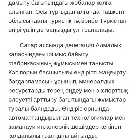
дамыту бағытындағы жобалар қолға
алынған. Осы тұрғыдан алғанда Ташкент
облысындағы туристік тәжірибе Түркістан
өңірі үшін де маңызды үлгі саналады.
Сапар аясында делегация Алмалық
қаласындағы ірі мыс байыту
фабрикасының жұмысымен танысты.
Кәсіпорын басшылығы өндірісті жаңғырту
бағдарламасын ұсынып, минералдық
ресурстарды терең өңдеу мен экспорттық
әлеуетті арттыру бағытындағы жұмыстар
туралы баяндады. Өндіріс орнында
автоматтандырылған технологиялар мен
заманауи инженерлік шешімдер кеңінен
қолданылып жатқаны айтылды.