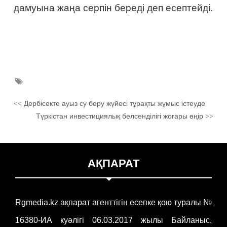
дамуына жаңа серпін береді деп есептейді.
Дербісекте ауыз су беру жүйесі тұрақты жұмыс істеуде
<<
Түркістан инвестициялық белсенділігі жоғары өңір
>>
АҚПАРАТ
Rgmedia.kz ақпарат агенттігін есепке қою туралы №
16380-ИА куәлігі 06.03.2017 жылы Байланыс,