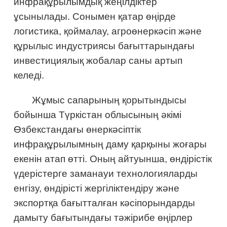
инфрақұрылымдық жеңілдіктер
ұсынылады. Сонымен қатар өңірде
логистика, қоймалау, агроөнеркәсіп және
құрылыс индустриясы бағыттарындағы
инвестициялық жобалар саны артып
келеді.
Жұмыс сапарының қорытындысы
бойынша Түркістан облысының әкімі
Өзбекстандағы өнеркәсіптік
инфрақұрылымның даму қарқыны жоғары
екенін атап өтті. Оның айтуынша, өндірістік
үдерістерге заманауи технологияларды
енгізу, өндірісті жергіліктендіру және
экспортқа бағытталған кәсіпорындарды
дамыту бағытындағы тәжірибе өңірлер