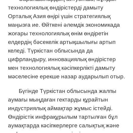
технологиялық өндірістерді дамыту
Орталық Азия өңірі үшін стратегиялық
маңызға ие. Өйткені әлемдік экономикада
жоғары технологиялық өнім өндіретін
елдердің бәсекелік артықшылығы артып
келеді. Түркістан облысында да
цифрландыру, инновациялық өндірістер
мен технологиялық кәсіпкерлікті дамыту
мәселесіне ерекше назар аударылып отыр.
Бүгінде Түркістан облысында жалпы
аумағы мыңдаған гектарды құрайтын
индустриялық аймақтар жұмыс істейді.
Өндірістік инфрақұрылым тартылған бұл
аумақтарда кәсіпкерлерге салықтық және