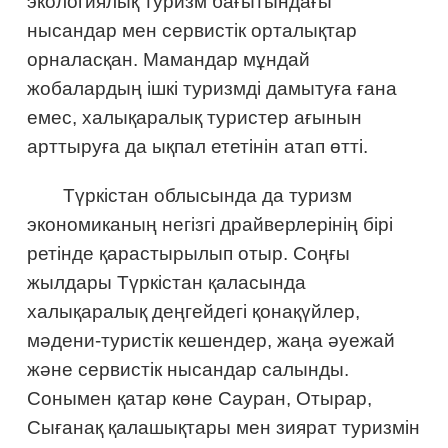
экологиялық туризм бағытындағы
нысандар мен сервистік орталықтар
орналасқан. Мамандар мұндай
жобалардың ішкі туризмді дамытуға ғана
емес, халықаралық туристер ағынын
арттыруға да ықпал ететінін атап өтті.
Түркістан облысында да туризм
экономиканың негізгі драйверлерінің бірі
ретінде қарастырылып отыр. Соңғы
жылдары Түркістан қаласында
халықаралық деңгейдегі қонақүйлер,
мәдени-туристік кешендер, жаңа әуежай
және сервистік нысандар салынды.
Сонымен қатар көне Сауран, Отырар,
Сығанақ қалашықтары мен зиярат туризмін