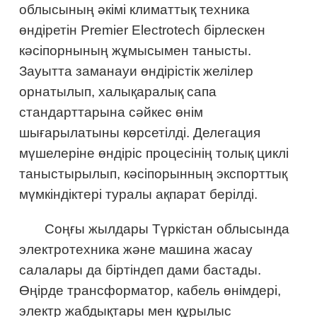
облысының әкімі климаттық техника
өндіретін Premier Electrotech бірлескен
кәсіпорнының жұмысымен танысты.
Зауытта заманауи өндірістік желілер
орнатылып, халықаралық сапа
стандарттарына сәйкес өнім
шығарылатыны көрсетілді. Делегация
мүшелеріне өндіріс процесінің толық циклі
таныстырылып, кәсіпорынның экспорттық
мүмкіндіктері туралы ақпарат берілді.
Соңғы жылдары Түркістан облысында
электротехника және машина жасау
салалары да біртіндеп дами бастады.
Өңірде трансформатор, кабель өнімдері,
электр жабдықтары мен құрылыс