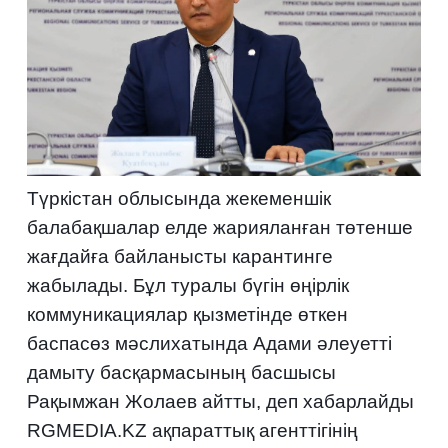
Түркістан облысында жекеменшік
балабақшалар елде жарияланған төтенше
жағдайға байланысты карантинге
жабылады. Бұл туралы бүгін өңірлік
коммуникациялар қызметінде өткен
баспасөз мәслихатында Адами әлеуетті
дамыту басқармасының басшысы
Рақымжан Жолаев айтты, деп хабарлайды
RGMEDIA.KZ ақпараттық агенттігінің