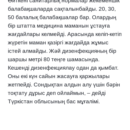
Өйткені санитарлық нормалар жекеменшік
балабақшаларда сақталынбайды. 20, 30,
50 балалық балабақшалар бар. Олардың
бір штатта медицина маманын ұстауға
жағдайлары келмейді. Арасында келіп-кетіп
жүретін маман қазіргі жағдайда жұмыс
істей алмайды. Жәй дизенфекцияның бір
шаршы метрі 80 теңге шамасында.
Кешенді дизенфекциялау одан да қымбат.
Оны екі күн сайын жасауға қаржылары
жетпейді. Сондықтан алдын алу үшін бәрін
тоқтату дұрыс деп ойлаймын, – дейді
Түркістан облысының бас мұғалімі.