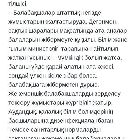
тілшісі.
– Балабақшалар штаттық негізде
жұмыстарын жалғастыруда. Дегенмен,
сақтық шаралары мақсатында ата-аналар
балаларын жібермеуге құқылы. Білім және
ғылым министрлігі тарапынан айтылып
жатқан ұсыныс – мүмкіндік болып жатса,
баланы үйде қарай алатын ата-әжесі,
сондай үлкен кісілер бар болса,
балабақшаға жібермеген дұрыс.
Жекеменшік балабақшаларды зерделеу-
тексеру жұмыстары жүргізіліп жатыр.
Аудандық, қалалық білім бөлімдерінің
басшыларына дизенфекцияланбаған
немесе санитарлық нормаларды
сақтамаған жекеменшік балабақшаларды