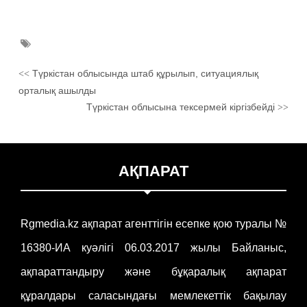
Түркістан облысында штаб құрылып, ситуациялық
<<
орталық ашылды
Түркістан облысына тексермей кіргізбейді
>>
АҚПАРАТ
Rgmedia.kz ақпарат агенттігін есепке қою туралы №
16380-ИА куәлігі 06.03.2017 жылы Байланыс,
ақпараттандыру және бұқаралық ақпарат
құралдары саласындағы мемлекеттік бақылау