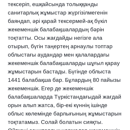
тексеріп, ешқайсында толыққанды
санитарлық жұмыстар жүргізілмегенін
баяндап, әрі қарай тексермей-ақ бүкіл
жекеменшік балабақшалардың бәрін
тоқтатты. Осы жағдайды негізге ала
отырып, бүгін таңертең арнаулы топтар
облыстағы аудандар мен қалалардағы
жекеменшік балабақшаларды шұғыл қарау
жұмыстарын бастады. Бүгінде облыста
1441 балабақша бар. Бұлардың 80 пайызы
жекеменшік. Егер де жекеменшік
балабақшаларда Түркістандағыдай жағдай
орын алып жатса, бір-екі күннің ішінде
облыс көлемінде барлығының жұмыстарын
тоқтатамыз. Солай болатын сияқты.