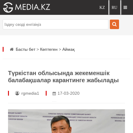
Басты бет
>
Көптеген
>
Аймақ
Түркістан облысында жекеменшік
балабақшалар карантинге жабылады
rgmedia1
17-03-2020