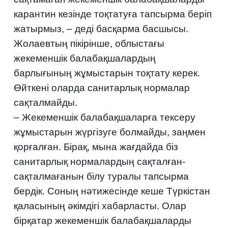
карантин кезінде тоқтатуға тапсырма беріп
жатырмыз, – деді басқарма басшысы.
Жолаевтың пікірінше, облыстағы
жекеменшік балабақшалардың
барлығының жұмыстарын тоқтату керек.
Өйткені оларда санитарлық нормалар
сақталмайды.
– Жекеменшік балабақшаларға тексеру
жұмыстарын жүргізуге болмайды, заңмен
қорғалған. Бірақ, мына жағдайда біз
санитарлық нормалардың сақталған-
сақталмағанын білу туралы тапсырма
бердік. Соның нәтижесінде кеше Түркістан
қаласының әкімдігі хабарласты. Олар
бірқатар жекеменшік балабақшаларды