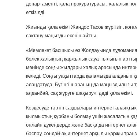
департаменті, қала прокуратурасы, қалалық пол
өткізілді.
Жиынды қала әкімі Жандос Тасов жүргізіп, қоғ
сақтану маңызды екенін айтты.
«Мемлекет басшысы өз Жолдауында лудомания,
бөлек халықтың қаржылық сауаттылығын арттыр
мәнінде соңғы жылдары халық арасында интерн
келеді. Соңғы уақыттарда қаламызда алданып 
алаңдатуда. Бүгінгі шараның да маңыздылығы т
алданбай, сақ жүруге шақыру», деді қала әкімі.
Кездесуде тәртіп сақшылары интернет алаяқтықт
қылмыстың құрбаны болмау үшін жасалатын қада
онлайн дүкендерде және басқа да интернет алаң
баспау, сондай-ақ интернет арқылы қаржы транз