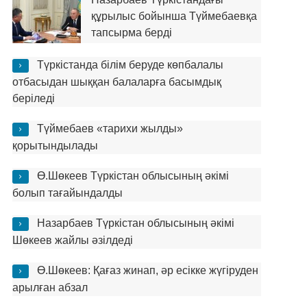
құрылыс бойынша Түймебаевқа
тапсырма берді
Түркістанда білім беруде көпбалалы
отбасыдан шыққан балаларға басымдық
беріледі
Түймебаев «тарихи жылды»
қорытындылады
Ө.Шөкеев Түркістан облысының әкімі
болып тағайындалды
Назарбаев Түркістан облысының әкімі
Шөкеев жайлы әзілдеді
Ө.Шөкеев: Қағаз жинап, әр есікке жүгіруден
арылған абзал