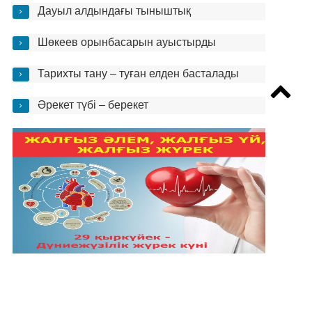
Дауыл алдындағы тыныштық
Шөкеев орынбасарын ауыстырды
Тарихты тану – туған елден басталады
Әрекет түбі – берекет