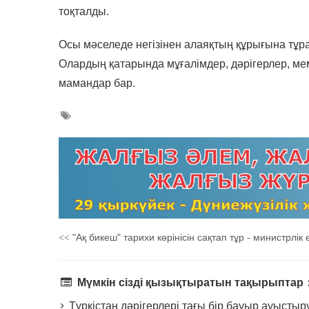
тоқталды.
Осы мәселеде негізінен алаяқтың құрығына тұр
Олардың қатарында мұғалімдер, дәрігерлер, мем
мамандар бар.
"Ақ бикеш" тарихи көрінісін сақтап тұр - министрлік ө
<<
Мүмкін сізді қызықтыратын тақырыптар
Түркістан дәрігерлері тағы бір бауыр ауысты