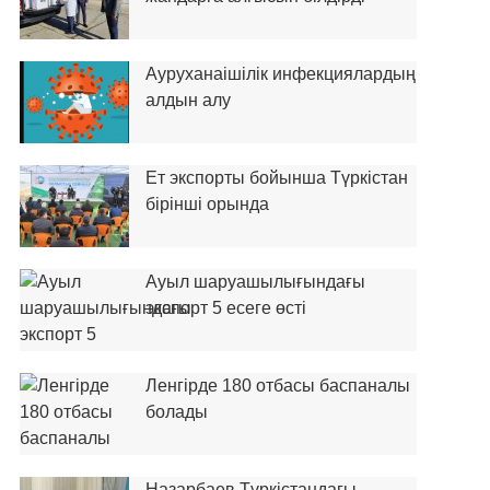
Ауруханаішілік инфекциялардың
алдын алу
Ет экспорты бойынша Түркістан
бірінші орында
Ауыл шаруашылығындағы
экспорт 5 есеге өсті
Ленгірде 180 отбасы баспаналы
болады
Назарбаев Түркістандағы