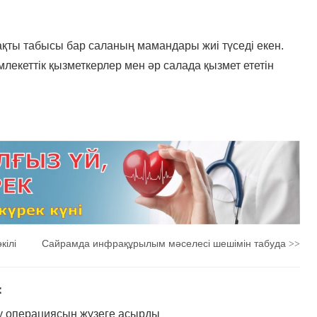
ақты табысы бар саланың мамандары жиі түседі екен.
лекеттік қызметкерлер мен әр салада қызмет ететін
кілі
Сайрамда инфрақұрылым мәселесі шешімін табуда
>>
：
ру операциясын жүзеге асырды