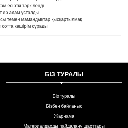
м есірткі тәркіленді
т ер адам ұсталды
ысы төмен мамандықтар қысқартылмақ
 сотта кешірім сұрады
БІЗ ТУРАЛЫ
Біз туралы
Бізбен байланыс
Жарнама
Материалдарды пайдалану шарттары