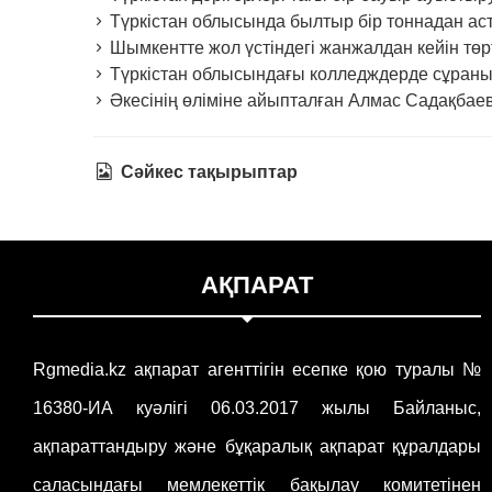
Түркістан облысында былтыр бір тоннадан аста
Шымкентте жол үстіндегі жанжалдан кейін төр
Түркістан облысындағы колледждерде сұран
Әкесінің өліміне айыпталған Алмас Садақбаев
Сәйкес тақырыптар
АҚПАРАТ
Rgmedia.kz ақпарат агенттігін есепке қою туралы №
16380-ИА куәлігі 06.03.2017 жылы Байланыс,
ақпараттандыру және бұқаралық ақпарат құралдары
саласындағы мемлекеттік бақылау комитетінен