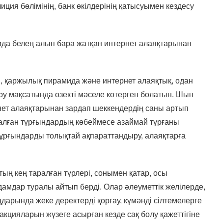
иция бөлімінің, банк өкілдерінің қатысуымен кездесу
амда белең алып бара жатқан интернет алаяқтарынан
 қаржылық пирамида және интернет алаяқтық, одан
у мақсатында өзекті мәселе көтерген болатын. Шын
ет алаяқтарынан зардап шеккендердің саны артып
қалған тұрғындардың көбеймесе азаймай тұрғаны
ұрғындарды толықтай ақпараттандыру, алаяқтарға
ың кең таралған түрлері, сонымен қатар, осы
мдар туралы айтып берді. Олар әлеуметтік желілерде,
дарында жеке деректерді қорғау, күмәнді сілтемелерге
акцияларын жүзеге асырған кезде сақ болу қажеттігіне