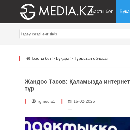
Басты бет
Бұқа
Басты бет
>
Бұқара
>
Түркістан облысы
Жандос Тасов: Қаламызда интернет
тұр
rgmedia1
15-02-2025