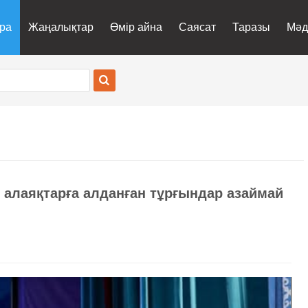
ра
Жаңалықтар
Өмір айна
Саясат
Таразы
Мәд
 алаяқтарға алданған тұрғындар азаймай