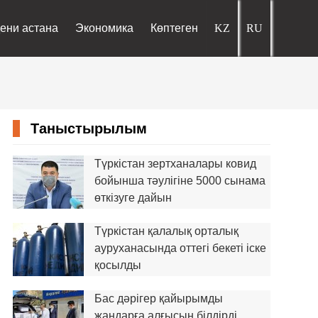
ени астана
Экономика
Көптеген
Таныстырылым
Түркістан зертханалары ковид
бойынша тәулігіне 5000 сынама
өткізуге дайын
Түркістан қалалық ор­та­лық
ауруханасында оттегі беке­ті іске
қосылды
Бас дәрігер қайырымды
жандарға алғысын білдірді