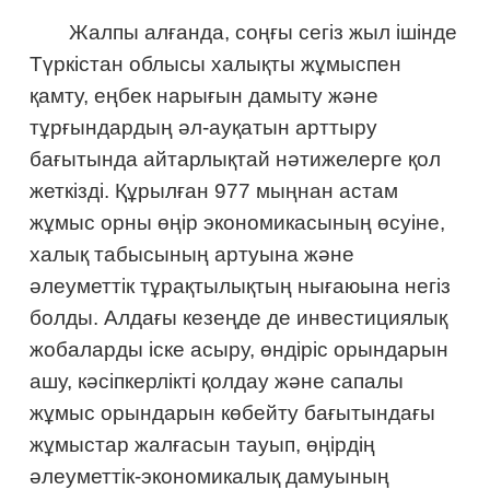
Жалпы алғанда, соңғы сегіз жыл ішінде
Түркістан облысы халықты жұмыспен
қамту, еңбек нарығын дамыту және
тұрғындардың әл-ауқатын арттыру
бағытында айтарлықтай нәтижелерге қол
жеткізді. Құрылған 977 мыңнан астам
жұмыс орны өңір экономикасының өсуіне,
халық табысының артуына және
әлеуметтік тұрақтылықтың нығаюына негіз
болды. Алдағы кезеңде де инвестициялық
жобаларды іске асыру, өндіріс орындарын
ашу, кәсіпкерлікті қолдау және сапалы
жұмыс орындарын көбейту бағытындағы
жұмыстар жалғасын тауып, өңірдің
әлеуметтік-экономикалық дамуының