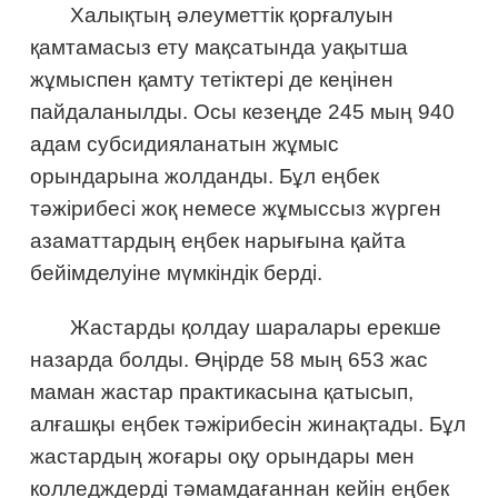
Халықтың әлеуметтік қорғалуын
қамтамасыз ету мақсатында уақытша
жұмыспен қамту тетіктері де кеңінен
пайдаланылды. Осы кезеңде 245 мың 940
адам субсидияланатын жұмыс
орындарына жолданды. Бұл еңбек
тәжірибесі жоқ немесе жұмыссыз жүрген
азаматтардың еңбек нарығына қайта
бейімделуіне мүмкіндік берді.
Жастарды қолдау шаралары ерекше
назарда болды. Өңірде 58 мың 653 жас
маман жастар практикасына қатысып,
алғашқы еңбек тәжірибесін жинақтады. Бұл
жастардың жоғары оқу орындары мен
колледждерді тәмамдағаннан кейін еңбек