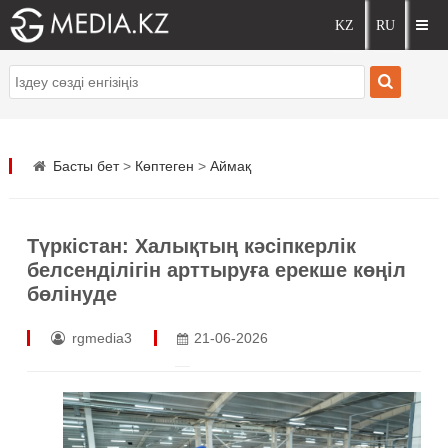
Басты бет
>
Көптеген
>
Аймақ
Түркістан: Халықтың кәсіпкерлік
белсенділігін арттыруға ерекше көңіл
бөлінуде
rgmedia3
21-06-2026