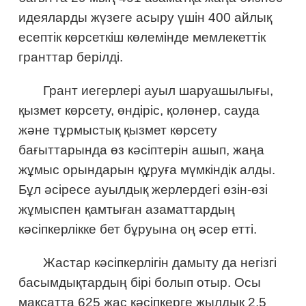
идеяларды жүзеге асыру үшін 400 айлық
есептік көрсеткіш көлемінде мемлекеттік
гранттар берілді.
Грант иегерлері ауыл шаруашылығы,
қызмет көрсету, өндіріс, қолөнер, сауда
және тұрмыстық қызмет көрсету
бағыттарында өз кәсіптерін ашып, жаңа
жұмыс орындарын құруға мүмкіндік алды.
Бұл әсіресе ауылдық жерлердегі өзін-өзі
жұмыспен қамтыған азаматтардың
кәсіпкерлікке бет бұруына оң әсер етті.
Жастар кәсіпкерлігін дамыту да негізгі
басымдықтардың бірі болып отыр. Осы
мақсатта 625 жас кәсіпкерге жылдық 2,5