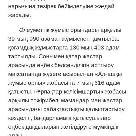
нарығына тезірек бейімделуіне жағдай
жасады.
Әлеуметтік жұмыс орындары арқылы
39 мың 990 азамат жұмыспен қамтылса,
қоғамдық жұмыстарға 130 мың 403 адам
тартылды. Сонымен қатар жастар
арасында еңбек белсенділігін арттыру
мақсатында жүзеге асырылған «Алғашқы
жұмыс орны» жобасына 7 мың 616 адам
қатысты. «Ұрпақтар келісімшарты» жобасы
арқылы тәжірибелі мамандар мен жастар
арасындағы сабақтастықты қалыптастыру
көзделіп, бағдарламаға қатысушылар
еңбек дағдыларын жетілдіруге мүмкіндік
алды.