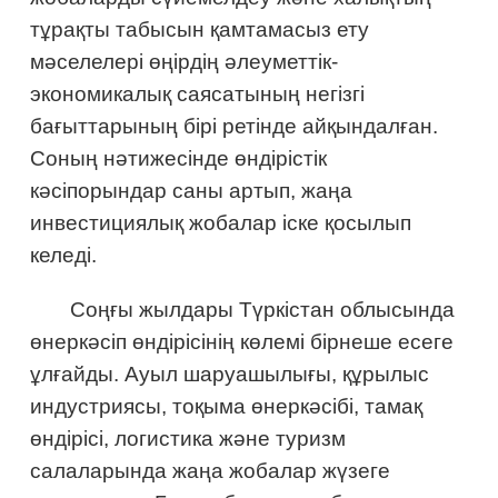
тұрақты табысын қамтамасыз ету
мәселелері өңірдің әлеуметтік-
экономикалық саясатының негізгі
бағыттарының бірі ретінде айқындалған.
Соның нәтижесінде өндірістік
кәсіпорындар саны артып, жаңа
инвестициялық жобалар іске қосылып
келеді.
Соңғы жылдары Түркістан облысында
өнеркәсіп өндірісінің көлемі бірнеше есеге
ұлғайды. Ауыл шаруашылығы, құрылыс
индустриясы, тоқыма өнеркәсібі, тамақ
өндірісі, логистика және туризм
салаларында жаңа жобалар жүзеге