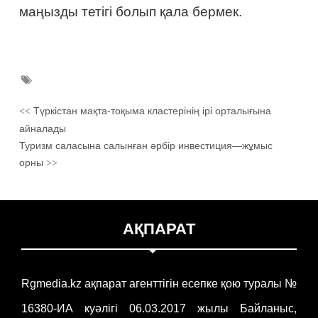
маңызды тетігі болып қала бермек.
Түркістан мақта-тоқыма кластерінің ірі орталығына
<<
айналады
Туризм саласына салынған әрбір инвестиция—жұмыс
орны
>>
АҚПАРАТ
Rgmedia.kz ақпарат агенттігін есепке қою туралы №
16380-ИА куәлігі 06.03.2017 жылы Байланыс,