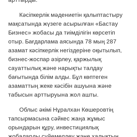
Кәсіпкерлік мәдениетін қалыптастыру
мақсатында жүзеге асырылған «Бастау
Бизнес» жобасы да тиімділігін көрсетіп
отыр. Бағдарлама аясында 78 мың 287
азамат кәсіпкерлік негіздеріне оқытылып,
бизнес-жоспар әзірлеу, қаржылық
сауаттылық және нарықты талдау
бағытында білім алды. Бұл көптеген
азаматтың жеке кәсібін ашуына және
табысын арттыруына жол ашты.
Облыс әкімі Нұралхан Көшеровтің
тапсырмасына сәйкес жаңа жұмыс
орындарын құру, инвестициялық
жобаларды сүйемелдеу және халықтың