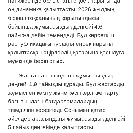
нәтижесінде облыстағы еңбек нарығында
оң динамика қалыптасты. 2026 жылдың
бірінші тоқсанының қорытындысы
бойынша жұмыссыздық деңгейі 4,6
пайызға дейін төмендеді. Бұл көрсеткіш
республикадағы тұрақты еңбек нарығы
қалыптасқан өңірлердің қатарына қосылуға
мүмкіндік беріп отыр.
Жастар арасындағы жұмыссыздық
деңгейі 1,9 пайызды құрады. Бұл жастарды
жұмыспен қамту және кәсіпкерлікке тарту
бағытындағы бағдарламалардың
тиімділігін көрсетеді. Сонымен қатар
әйелдер арасындағы жұмыссыздық деңгейі
5 пайыз деңгейінде қалыптасты.