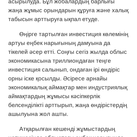
асырылуда. Бұл жобалардың барлығы
жаңа жұмыс орындарын құруға және халық
табысын арттыруға ықпал етуде.
Өңірге тартылған инвестиция көлемінің
артуы еңбек нарығының дамуына да
тікелей әсер етті. Соңғы сегіз жылда облыс
экономикасына триллиондаған теңге
инвестиция салынып, ондаған ірі өндіріс
орны іске қосылды. Әсіресе арнайы
экономикалық аймақтар мен индустриялық
аймақтардың жұмысы кәсіпкерлік
белсенділікті арттырып, жаңа өндірістердің
ашылуына жол ашты.
Атқарылған кешенді жұмыстардың