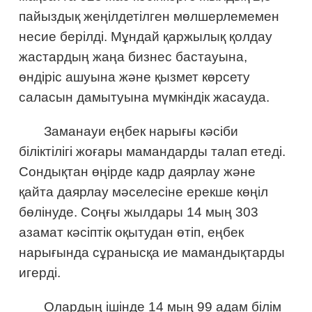
пайыздық жеңілдетілген мөлшерлемемен
несие берілді. Мұндай қаржылық қолдау
жастардың жаңа бизнес бастауына,
өндіріс ашуына және қызмет көрсету
саласын дамытуына мүмкіндік жасауда.
Заманауи еңбек нарығы кәсіби
біліктілігі жоғары мамандарды талап етеді.
Сондықтан өңірде кадр даярлау және
қайта даярлау мәселесіне ерекше көңіл
бөлінуде. Соңғы жылдары 14 мың 303
азамат кәсіптік оқытудан өтіп, еңбек
нарығында сұранысқа ие мамандықтарды
игерді.
Олардың ішінде 14 мың 99 адам білім