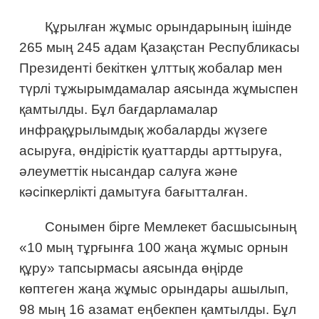
Құрылған жұмыс орындарының ішінде
265 мың 245 адам Қазақстан Республикасы
Президенті бекіткен ұлттық жобалар мен
түрлі тұжырымдамалар аясында жұмыспен
қамтылды. Бұл бағдарламалар
инфрақұрылымдық жобаларды жүзеге
асыруға, өндірістік қуаттарды арттыруға,
әлеуметтік нысандар салуға және
кәсіпкерлікті дамытуға бағытталған.
Сонымен бірге Мемлекет басшысының
«10 мың тұрғынға 100 жаңа жұмыс орнын
құру» тапсырмасы аясында өңірде
көптеген жаңа жұмыс орындары ашылып,
98 мың 16 азамат еңбекпен қамтылды. Бұл