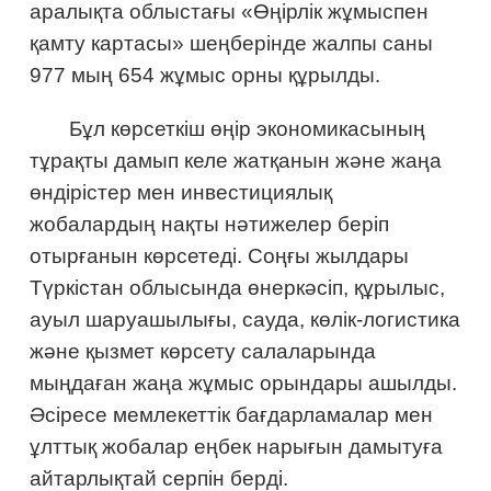
аралықта облыстағы «Өңірлік жұмыспен
қамту картасы» шеңберінде жалпы саны
977 мың 654 жұмыс орны құрылды.
Бұл көрсеткіш өңір экономикасының
тұрақты дамып келе жатқанын және жаңа
өндірістер мен инвестициялық
жобалардың нақты нәтижелер беріп
отырғанын көрсетеді. Соңғы жылдары
Түркістан облысында өнеркәсіп, құрылыс,
ауыл шаруашылығы, сауда, көлік-логистика
және қызмет көрсету салаларында
мыңдаған жаңа жұмыс орындары ашылды.
Әсіресе мемлекеттік бағдарламалар мен
ұлттық жобалар еңбек нарығын дамытуға
айтарлықтай серпін берді.