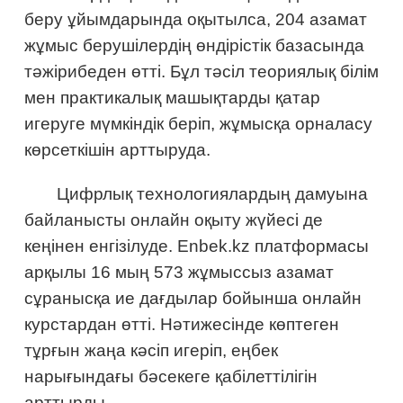
беру ұйымдарында оқытылса, 204 азамат
жұмыс берушілердің өндірістік базасында
тәжірибеден өтті. Бұл тәсіл теориялық білім
мен практикалық машықтарды қатар
игеруге мүмкіндік беріп, жұмысқа орналасу
көрсеткішін арттыруда.
Цифрлық технологиялардың дамуына
байланысты онлайн оқыту жүйесі де
кеңінен енгізілуде. Enbek.kz платформасы
арқылы 16 мың 573 жұмыссыз азамат
сұранысқа ие дағдылар бойынша онлайн
курстардан өтті. Нәтижесінде көптеген
тұрғын жаңа кәсіп игеріп, еңбек
нарығындағы бәсекеге қабілеттілігін
арттырды.