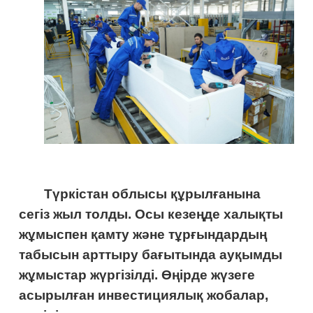
Түркістан облысы құрылғанына
сегіз жыл толды. Осы кезеңде халықты
жұмыспен қамту және тұрғындардың
табысын арттыру бағытында ауқымды
жұмыстар жүргізілді.
Өңірде жүзеге
асырылған инвестициялық жобалар,