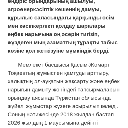
өндіріс орындарының ашылуы,
агроөнеркәсіптік кешеннің дамуы,
құрылыс саласындағы қарқынды өсім
мен кәсіпкерлікті қолдау шаралары
еңбек нарығына оң әсерін тигізіп,
жүздеген мың азаматтың тұрақты табыс
көзіне қол жеткізуіне мүмкіндік берді.
Мемлекет басшысы Қасым-Жомарт
Тоқаевтың жұмыспен қамтуды арттыру,
халықтың әл-ауқатын жақсарту және еңбек
нарығын дамыту жөніндегі тапсырмаларын
орындау аясында Түркістан облысында
жүйелі жұмыстар жүзеге асырылып келеді.
Соның нәтижесінде 2018 жылдан бастап
2026 жылдың 1 маусымына дейінгі