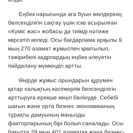
Еңбек нарығында аға буын өкілдерінің
белсенділігін сақтау үшін іске асырылған
«Күміс жас» жобасы да тиімді нәтиже
көрсетіп келеді. Осы бағдарлама арқылы 9
мың 270 азамат жұмыспен қамтылып,
тәжірибелі кадрлардың еңбек әлеуетін
пайдалану мүмкіндігі артты.
Өңірде жұмыс орындарын құрумен
қатар халықтың кәсіпкерлік белсенділігін
арттыруға ерекше көңіл бөлінуде. Себебі
шағын және орта бизнес экономиканың
тұрақты дамуының маңызды
факторларының бірі болып саналады. Осы
бағытта 29 мың 401 азаматқа жаңа бизнес-