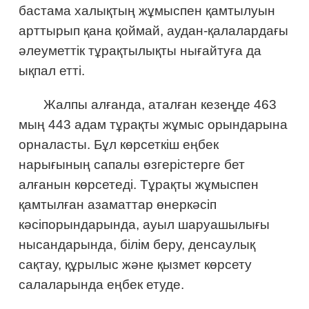
бастама халықтың жұмыспен қамтылуын
арттырып қана қоймай, аудан-қалалардағы
әлеуметтік тұрақтылықты нығайтуға да
ықпал етті.
Жалпы алғанда, аталған кезеңде 463
мың 443 адам тұрақты жұмыс орындарына
орналасты. Бұл көрсеткіш еңбек
нарығының сапалы өзгерістерге бет
алғанын көрсетеді. Тұрақты жұмыспен
қамтылған азаматтар өнеркәсіп
кәсіпорындарында, ауыл шаруашылығы
нысандарында, білім беру, денсаулық
сақтау, құрылыс және қызмет көрсету
салаларында еңбек етуде.