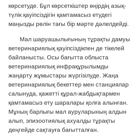
көрсетуде. Бұл көрсеткіштер өңірдің азық-
түлік қауіпсіздігін қамтамасыз етудегі
маңызды рөлін тағы бір мәрте дәлелдейді.
Мал шаруашылығының тұрақты дамуы
ветеринариялық қауіпсіздікпен де тікелей
байланысты. Осы бағытта облыста
ветеринариялық инфрақұрылымды
жаңарту жұмыстары жүргізілуде. Жаңа
ветеринариялық бекеттер мен станциялар
салынуда, қажетті құрал-жабдықтармен
қамтамасыз ету шаралары қолға алынған.
Мұның барлығы мал ауруларының алдын
алып, эпизоотиялық ахуалды тұрақты
деңгейде сақтауға бағытталған.