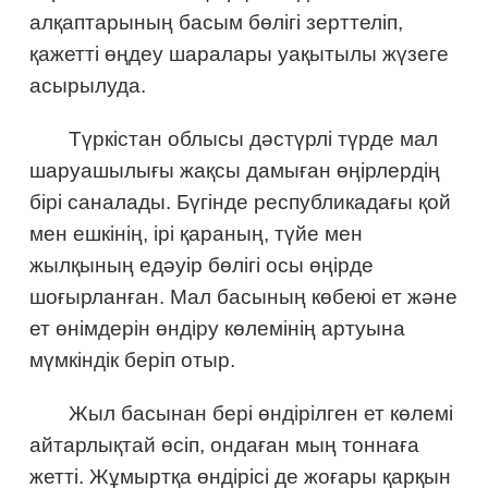
алқаптарының басым бөлігі зерттеліп,
қажетті өңдеу шаралары уақытылы жүзеге
асырылуда.
Түркістан облысы дәстүрлі түрде мал
шаруашылығы жақсы дамыған өңірлердің
бірі саналады. Бүгінде республикадағы қой
мен ешкінің, ірі қараның, түйе мен
жылқының едәуір бөлігі осы өңірде
шоғырланған. Мал басының көбеюі ет және
ет өнімдерін өндіру көлемінің артуына
мүмкіндік беріп отыр.
Жыл басынан бері өндірілген ет көлемі
айтарлықтай өсіп, ондаған мың тоннаға
жетті. Жұмыртқа өндірісі де жоғары қарқын