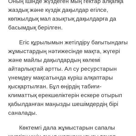
Оның ішінде жүздеген мың гектар алқапқа
жаздық және күздік дақылдар егілсе,
көпжылдық мал азықтық дақылдарға да
басымдық берілген.
Егіс құрылымын жетілдіру бағытындағы
жұмыстардың нәтижесінде мақта, жүгері
және майлы дақылдардың көлемі
айтарлықтай артты. Ал су ресурстарын
үнемдеу мақсатында күріш алқаптары
қысқартылған. Бұл өңірдің табиғи-
климаттық ерекшеліктерін ескере отырып
қабылданған маңызды шешімдердің бірі
саналады.
Көктемгі дала жұмыстарын сапалы