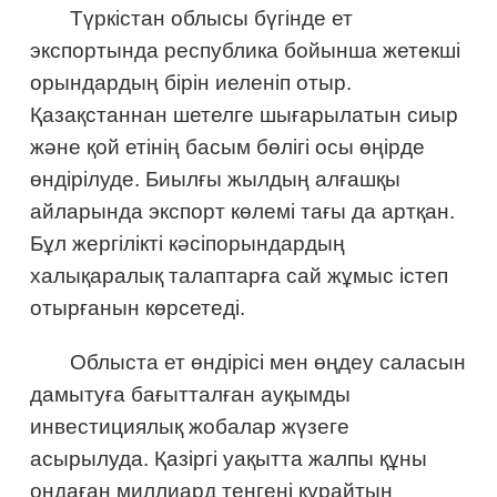
Түркістан облысы бүгінде ет
экспортында республика бойынша жетекші
орындардың бірін иеленіп отыр.
Қазақстаннан шетелге шығарылатын сиыр
және қой етінің басым бөлігі осы өңірде
өндірілуде. Биылғы жылдың алғашқы
айларында экспорт көлемі тағы да артқан.
Бұл жергілікті кәсіпорындардың
халықаралық талаптарға сай жұмыс істеп
отырғанын көрсетеді.
Облыста ет өндірісі мен өңдеу саласын
дамытуға бағытталған ауқымды
инвестициялық жобалар жүзеге
асырылуда. Қазіргі уақытта жалпы құны
ондаған миллиард теңгені құрайтын