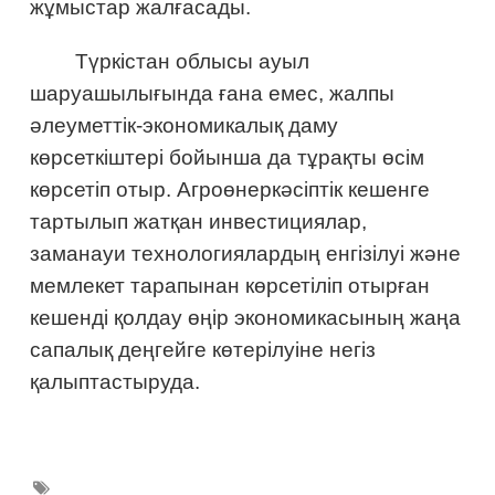
жұмыстар жалғасады.
Түркістан облысы ауыл
шаруашылығында ғана емес, жалпы
әлеуметтік-экономикалық даму
көрсеткіштері бойынша да тұрақты өсім
көрсетіп отыр. Агроөнеркәсіптік кешенге
тартылып жатқан инвестициялар,
заманауи технологиялардың енгізілуі және
мемлекет тарапынан көрсетіліп отырған
кешенді қолдау өңір экономикасының жаңа
сапалық деңгейге көтерілуіне негіз
қалыптастыруда.