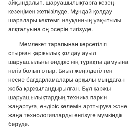
айқындалып, шаруашылықтарға кезең-
кезеңімен жеткізілуде. Мұндай қолдау
шаралары көктемгі науқанның уақытылы
аяқталуына оң әсерін тигізуде.
Мемлекет тарапынан көрсетіліп
отырған қаржылық қолдау ауыл
шаруашылығы өндірісінің тұрақты дамуына
негіз болып отыр. Биыл жеңілдетілген
несие бағдарламалары арқылы мыңдаған
жоба қаржыландырылған. Бұл қаржы
шаруашылықтардың техника паркін
жаңартуға, өндіріс көлемін арттыруға және
жаңа технологияларды енгізуге мүмкіндік
беруде.