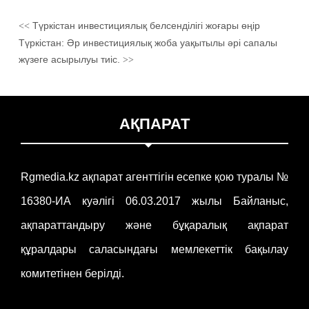
Түркістан инвестициялық белсенділігі жоғары өңір
<<
Түркістан: Әр инвестициялық жоба уақытылы әрі сапалы
жүзеге асырылуы тиіс.
>>
АҚПАРАТ
Rgmedia.kz ақпарат агенттігін есепке қою туралы №
16380-ИА куәлігі 06.03.2017 жылы Байланыс,
ақпараттандыру және бұқаралық ақпарат
құралдары саласындағы мемлекеттік бақылау
комитетінен берілді.