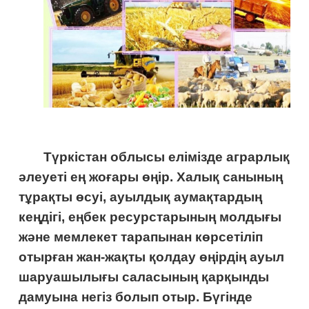
Түркістан облысы елімізде аграрлық
әлеуеті ең жоғары өңір. Халық санының
тұрақты өсуі, ауылдық аумақтардың
кеңдігі, еңбек ресурстарының молдығы
және мемлекет тарапынан көрсетіліп
отырған жан-жақты қолдау өңірдің ауыл
шаруашылығы саласының қарқынды
дамуына негіз болып отыр.
Бүгінде