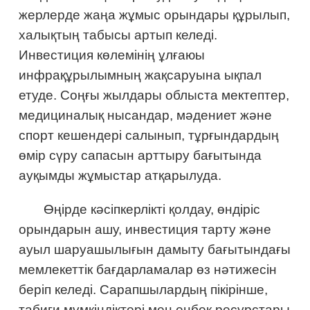
жерлерде жаңа жұмыс орындары құрылып,
халықтың табысы артып келеді.
Инвестиция көлемінің ұлғаюы
инфрақұрылымның жақсаруына ықпал
етуде. Соңғы жылдары облыста мектептер,
медициналық нысандар, мәдениет және
спорт кешендері салынып, тұрғындардың
өмір сүру сапасын арттыру бағытында
ауқымды жұмыстар атқарылуда.
Өңірде кәсіпкерлікті қолдау, өндіріс
орындарын ашу, инвестиция тарту және
ауыл шаруашылығын дамыту бағытындағы
мемлекеттік бағдарламалар өз нәтижесін
беріп келеді. Сарапшылардың пікірінше,
табиғи мүмкіндіктері мен еңбек ресурстары