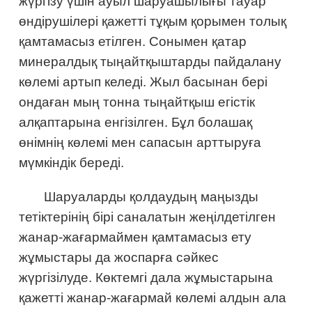
жүргізу үшін ауыл шаруашылығы тауар
өндірушілері қажетті тұқым қорымен толық
қамтамасыз етілген. Сонымен қатар
минералдық тыңайтқыштарды пайдалану
көлемі артып келеді. Жыл басынан бері
ондаған мың тонна тыңайтқыш егістік
алқаптарына енгізілген. Бұл болашақ
өнімнің көлемі мен сапасын арттыруға
мүмкіндік береді.
Шаруаларды қолдаудың маңызды
тетіктерінің бірі саналатын жеңілдетілген
жанар-жағармаймен қамтамасыз ету
жұмыстары да жоспарға сәйкес
жүргізілуде. Көктемгі дала жұмыстарына
қажетті жанар-жағармай көлемі алдын ала