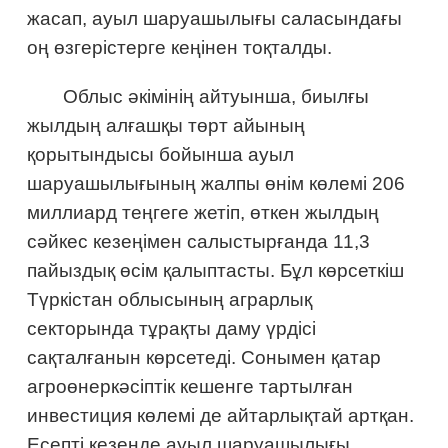
жасап, ауыл шаруашылығы саласындағы
оң өзгерістерге кеңінен тоқталды.
Облыс әкімінің айтуынша, биылғы
жылдың алғашқы төрт айының
қорытындысы бойынша ауыл
шаруашылығының жалпы өнім көлемі 206
миллиард теңгеге жетіп, өткен жылдың
сәйкес кезеңімен салыстырғанда 11,3
пайыздық өсім қалыптасты. Бұл көрсеткіш
Түркістан облысының аграрлық
секторында тұрақты даму үрдісі
сақталғанын көрсетеді. Сонымен қатар
агроөнеркәсіптік кешенге тартылған
инвестиция көлемі де айтарлықтай артқан.
Есепті кезеңде ауыл шаруашылығы