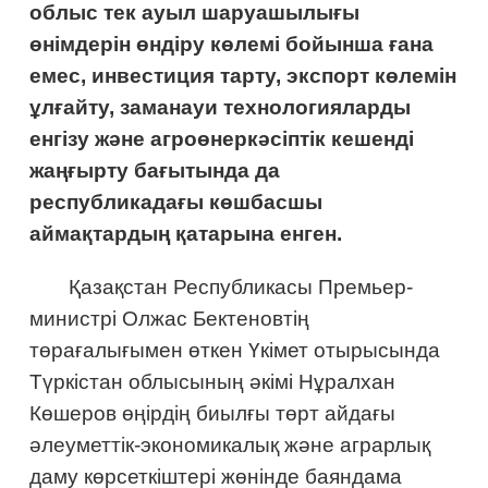
облыс тек ауыл шаруашылығы
өнімдерін өндіру көлемі бойынша ғана
емес, инвестиция тарту, экспорт көлемін
ұлғайту, заманауи технологияларды
енгізу және агроөнеркәсіптік кешенді
жаңғырту бағытында да
республикадағы көшбасшы
аймақтардың қатарына енген.
Қазақстан Республикасы Премьер-
министрі Олжас Бектеновтің
төрағалығымен өткен Үкімет отырысында
Түркістан облысының әкімі Нұралхан
Көшеров өңірдің биылғы төрт айдағы
әлеуметтік-экономикалық және аграрлық
даму көрсеткіштері жөнінде баяндама