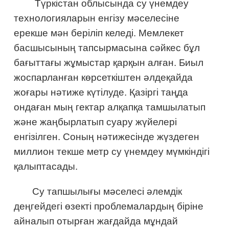
Түркістан облысында су үнемдеу
технологияларын енгізу мәселесіне
ерекше мән беріліп келеді. Мемлекет
басшысының тапсырмасына сәйкес бұл
бағыттағы жұмыстар қарқын алған. Биыл
жоспарланған көрсеткіштен әлдеқайда
жоғары нәтиже күтілуде. Қазіргі таңда
ондаған мың гектар алқапқа тамшылатып
және жаңбырлатып суару жүйелері
енгізілген. Соның нәтижесінде жүздеген
миллион текше метр су үнемдеу мүмкіндігі
қалыптасады.
Су тапшылығы мәселесі әлемдік
деңгейдегі өзекті проблемалардың біріне
айналып отырған жағдайда мұндай