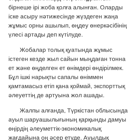
бірнеше ірі жоба қолға алынған. Оларды
іске асыру нәтижесінде жүздеген жаңа
жұмыс орны ашылып, өңдеу өнеркәсібінің
үлесі артады деп күтілуде.
Жобалар толық қуатында жұмыс
істеген кезде жыл сайын мыңдаған тонна
ет және өңделген ет өнімдері өндірілмек.
Бұл ішкі нарықты сапалы өніммен
қамтамасыз етіп қана қоймай, экспорттық
әлеуеттің де артуына жол ашады.
Жалпы алғанда, Түркістан облысында
ауыл шаруашылығының қарқынды дамуы
өңірдің әлеуметтік-экономикалық
жағдайына оң әсер етуде. Ауылдық