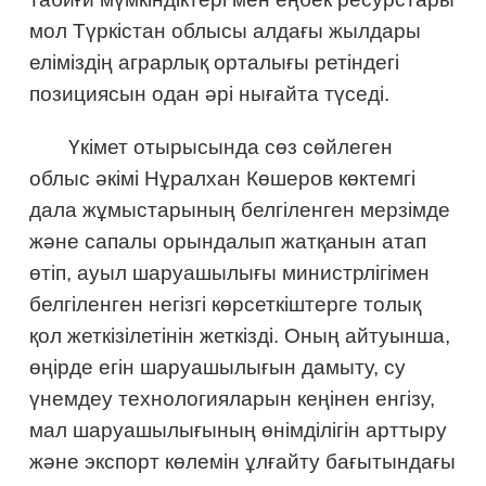
мол Түркістан облысы алдағы жылдары
еліміздің аграрлық орталығы ретіндегі
позициясын одан әрі нығайта түседі.
Үкімет отырысында сөз сөйлеген
облыс әкімі Нұралхан Көшеров көктемгі
дала жұмыстарының белгіленген мерзімде
және сапалы орындалып жатқанын атап
өтіп, ауыл шаруашылығы министрлігімен
белгіленген негізгі көрсеткіштерге толық
қол жеткізілетінін жеткізді. Оның айтуынша,
өңірде егін шаруашылығын дамыту, су
үнемдеу технологияларын кеңінен енгізу,
мал шаруашылығының өнімділігін арттыру
және экспорт көлемін ұлғайту бағытындағы