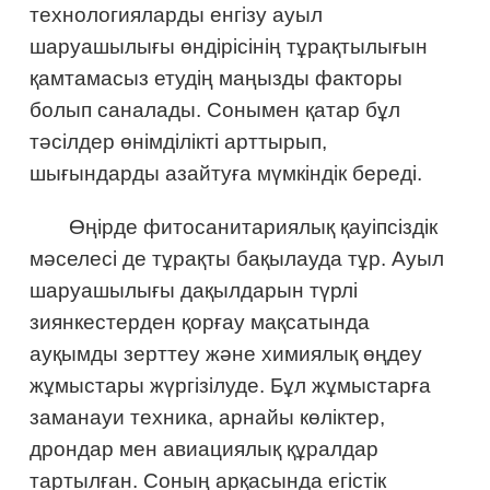
технологияларды енгізу ауыл
шаруашылығы өндірісінің тұрақтылығын
қамтамасыз етудің маңызды факторы
болып саналады. Сонымен қатар бұл
тәсілдер өнімділікті арттырып,
шығындарды азайтуға мүмкіндік береді.
Өңірде фитосанитариялық қауіпсіздік
мәселесі де тұрақты бақылауда тұр. Ауыл
шаруашылығы дақылдарын түрлі
зиянкестерден қорғау мақсатында
ауқымды зерттеу және химиялық өңдеу
жұмыстары жүргізілуде. Бұл жұмыстарға
заманауи техника, арнайы көліктер,
дрондар мен авиациялық құралдар
тартылған. Соның арқасында егістік