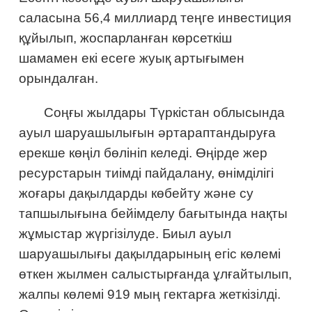
саласына 56,4 миллиард теңге инвестиция
құйылып, жоспарланған көрсеткіш
шамамен екі есеге жуық артығымен
орындалған.
Соңғы жылдары Түркістан облысында
ауыл шаруашылығын әртараптандыруға
ерекше көңіл бөлініп келеді. Өңірде жер
ресурстарын тиімді пайдалану, өнімділігі
жоғары дақылдарды көбейту және су
тапшылығына бейімделу бағытында нақты
жұмыстар жүргізілуде. Биыл ауыл
шаруашылығы дақылдарының егіс көлемі
өткен жылмен салыстырғанда ұлғайтылып,
жалпы көлемі 919 мың гектарға жеткізілді.