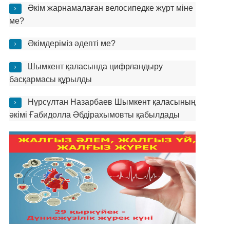
Әкім жарнамалаған велосипедке жұрт міне
ме?
Әкімдеріміз әдепті ме?
Шымкент қаласында цифрландыру
басқармасы құрылды
Нұрсұлтан Назарбаев Шымкент қаласының
әкімі Ғабидолла Әбдірахымовты қабылдады