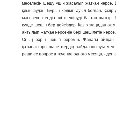
мәселесін шешу үшін жасалып жатқан нәрсе. Е
қиын аудан. Бұрын кәдімгі ауыл болған. Қазір
мәселелер енді-енді шешілуді бастап жатыр.
күнде шешіп бер дейсіздер. Қазір жаңадан әкі
айтылып жатқан нәрсенің бәрі шешілетін нәрсе. 
Оның бәрін шешіп беремін. Жаңағы айтқан
қатынастары және жердің пайдаланылуы мен 
реши ее вопрос в течение одного месяца, - деп с