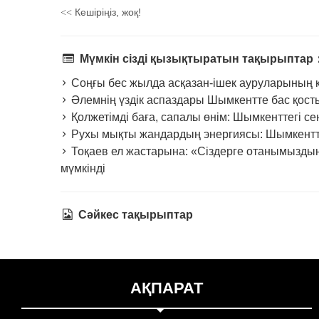
Кешіріңіз, жоқ!
<<
Мүмкін сізді қызықтыратын тақырыптар
Соңғы бес жылда асқазан-ішек ауруларының кө
Әлемнің үздік аспаздары Шымкентте бас қост
Қолжетімді баға, сапалы өнім: Шымкенттегі се
Рухы мықты жандардың энергиясы: Шымкентте 
Тоқаев ел жастарына: «Сіздерге отанымыздың
мүмкінді
Сәйкес тақырыптар
АҚПАРАТ