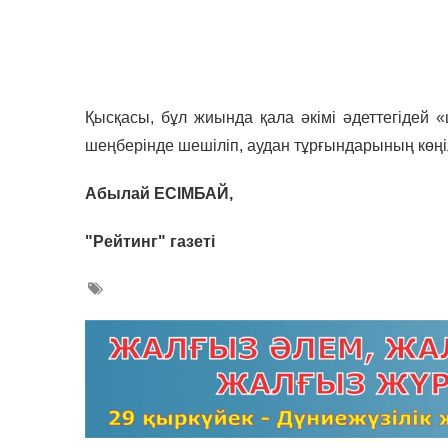
Қысқасы, бұл жиында қала әкімі әдеттегідей «
шеңберінде шешіліп, аудан тұрғындарының көңіл
Абылай ЕСІМБАЙ,
"Рейтинг" газеті