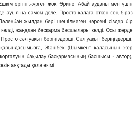
шкім ерігіп жүрген жоқ. Әрине, Абай ауданы мен үшін
 де ауыл на самом деле. Просто қалаға өткен соң біраз
 Пәленбай жылдан бері шешілмеген нәрсені сіздер бір
м келді, жаңадан басқарма басшылары келді. Осы жерде
Просто сәл уақыт беріңіздерші. Сәл уақыт беріңіздерші.
 қарындасымызға, Жәнібек (Шымкент қаласының жер
қорғалуын бақылау басқармасының басшысы - автор),
өзін аяқтады қала әкімі.