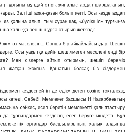
ның тұрғыны мұндай өтірік жиналыстардан шаршағанын,
арды. Зал іші азан-қазан болып кетті. Осы кезде аздап
ден өз қолына алып, тым сұраншақ, «бүлікшіл» тұрғынға
нша халыққа ренішін ұрса отырып жеткізді:
Әркім өз мәселесін... Сонша бір айқайлайсыздар. Шешіп
здерге. Осы уақытқа дейін шешілмеген мәселені енді бір
ге? Мен сіздерге айтып отырмын, шешіп береміз
шып жатқан жоқпыз. Қашатын болсақ біз сіздермен
здермен кездеспейтін де едік» деген сөзіне тоқталсақ,
сы кетеді. Себебі, Мемлекет басшысы Н.Назарбаевтың
масына сәйкес, есеп беретін мемлекетті қалыптастыру
а да тұрғындармен кездесіп, есеп беруге міндетті. Бұл
Мемлекеттік органдар басшыларының халық алдында