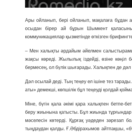
Ары ойланып, бері ойланып, мақалаға бұдан ар
осыдан бірер ай бұрын Шымкент қаласыны
коммуникациялар қызметінде өткізген брифингт
– Мен халықты әрдайым әйелмен салыстырамы
жақсы көреді. Жылылық іздейді, өзіне көңіл 
бермесең, ол бүлік шығарады. Халықпен де дәл
Дәл осылай деді. Тың теңеу ел ішіне тез тарад
аты» демекші, көпшілік бұл теңеуді қолдай қой
Міне, бүгін қала әкімі қара халықпен бетпе-бе
беру жиынына қатысты. Бұл жиында тұрғындар
мәселесін көтерді. Құрғақ уәдеден зәрезап 
тыңдаудан қалды. Ғ.Әбдірахымов айтпақшы, «б