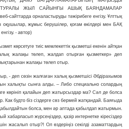
МАҚТЫҚ ДАМУ БАҒДАРЛАМАЛАРЫНЫҢ МАҢЫЗДЫ
ІГІ ТУРАЛЫ ЖЫЛ САЙЫНҒЫ АШЫҚ БАЯНДАМАЛАР
б-сайттарда орналастыруды тәжірибеге енгізу. Ұлттық
 оқушылар, жұмыс берушілер, қоғам өкілдері мен БАҚ
гізу. - автор)
змет көрсетуге тиіс мемлекеттік қызметші екенін айтқан
алық жалақы төлеп, жалдап отырған қызметкер» деп
салықтарынан жалақы төлеп отыр.
р, - деп сөзін жалғаған халық қызметшісі Әбдірахымов
йтын халықты сынға алды. – Либо специально солардың
ге көрініп қалайын деп жатырсыздар ма? Сәл де болса
 Как будто біз сіздерге сөз бермей жатқандай. Баяғыда
ет қабылдайтын болса, мен әр аптада қабылдап жатырмын.
ый хабарласып жүрсеңіздер, қазір интернетке кіресіздер
шін жасалып отыр?! Ол өздеріңіз секілді азаматтардың