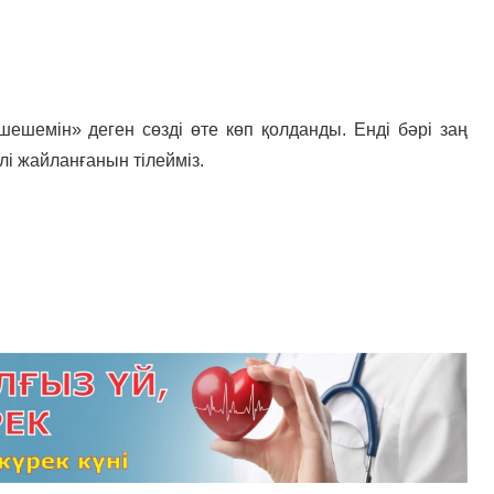
шешемін» деген сөзді өте көп қолданды. Енді бәрі заң
і жайланғанын тілейміз.