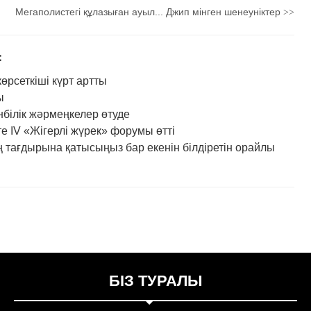
Мегаполистегі құлазыған ауыл... Джип мінген шенеуніктер
>>
：
рсеткіші күрт артты
ы
нбілік жәрмеңкелер өтуде
IV «Жігерлі жүрек» форумы өтті
 тағдырына қатысыңыз бар екенін білдіретін орайлы
БІЗ ТУРАЛЫ