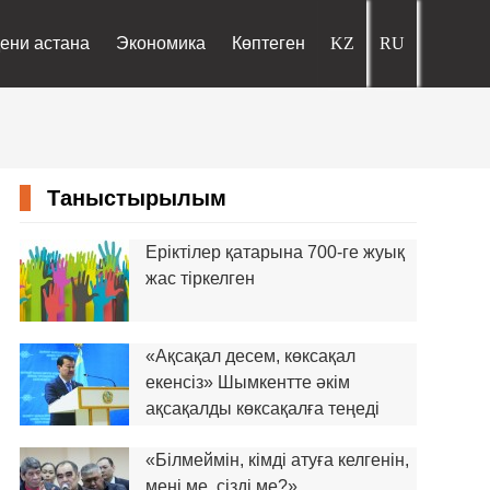
ени астана
Экономика
Көптеген
Таныстырылым
Еріктілер қатарына 700-ге жуық
жас тіркелген
«Ақсақал десем, көксақал
екенсіз» Шымкентте әкім
ақсақалды көксақалға теңеді
«Білмеймін, кімді атуға келгенін,
мені ме, сізді ме?»