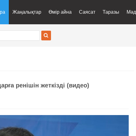
ра
Жаңалықтар
Өмір айна
Саясат
Таразы
Мәд
рға ренішін жеткізді (видео)