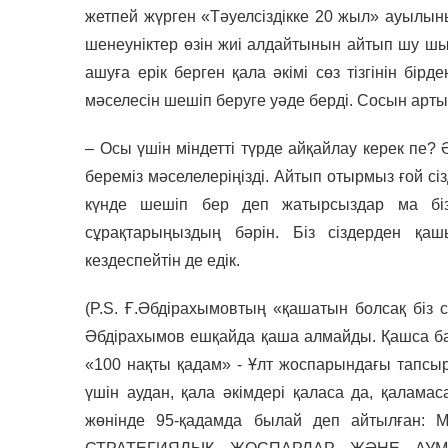
жетпей жүрген «Тәуелсіздікке 20 жыл» ауылы
шенеуніктер өзін жиі алдайтынын айтып шу шығ
ашуға ерік берген қала әкімі сөз тізгінін бір
мәселесін шешіп беруге уәде берді. Сосын арты
– Осы үшін міндетті түрде айқайлау керек пе? 
береміз мәселелеріңізді. Айтып отырмыз ғой сі
күнде шешіп бер деп жатырсыздар ма біз
сұрақтарыңыздың бәрін. Біз сіздерден қа
кездеспейтін де едік.
(P.S. Ғ.Әбдірахымовтың «қашатын болсақ біз сі
Әбдірахымов ешқайда қаша алмайды. Қашса ба
«100 нақты қадам» - Ұлт жоспарындағы тапсыр
үшін аудан, қала әкімдері қаласа да, қаламас
жөнінде 95-қадамда былай деп айтылған: 