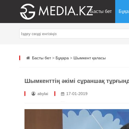
Басты бет
Бұқа
Басты бет
>
Бұқара
>
Шымкент қаласы
Шымкенттің әкімі сұраншақ тұрғында
abylai
17-01-2019