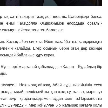
тық сәтті тақырып жоқ деп шештік. Естеріңізде болса,
ң әкімі Ғабидолла Әбдірахымов елордада орталық
е халықты әйелге теңеген болатын:
н. Халық әйел сияқты. Әйел махаббатты, қамқорлықты
бөлгенін қалайды. Егер осының бәрін оған дер кезінде
 осындай байланыс құру керек.
ы. Бұны әркім әрқалай қабылдады. «Халық – Құдайдың бір
мады.
т жүздесті. Нақтырақ айтсақ, Абай ауданы әкімінің есеп
 жылдағыдай шешілмей жатқан жол, су, жарық, маршрут
болған жұрт қызды-қыздымен аудан әкімі Б.Пармановты
үлік шығарды». Мөр қойылған бір жапырақ қағазға қолы