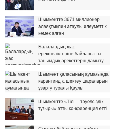
Шымкентте 3671 миллионер
алаяқтықпен атаулы әлеуметтік
көмек алған
Балалардың жас
ерекшеліктеріне байланысты
танымдық әрекеттерін дамыту
Шымкент қаласының аумағында
карантиндік, шектеу шараларын
ұзарту туралы Қаулы
Шымкентте «Тіл — тәуелсіздік
тұғыры» атты конференция өтті
Сыртқы байланыс нығайып