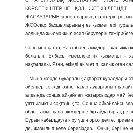
СТРАТЕГИЯЛЫҚ ЖОСПАРЛАР ЖӘНЕ АУ
КӨРСЕТКІШТЕРІНЕ ҚОЛ ЖЕТКІЗІЛГЕНД
ЖАСАУЛАРЫН және олардың есептерін ресми ве
ЖОО-лар басшыларының өз қызметтері туралы
алдында жылма-жыл есеп берулерін тәжірибеге ен
Сонымен қатар, Назарбаев әкімдер – халыққа қы
болатын. Елбасы «мемлекеттік қызметші – х
нақтылады. Яғни, әкімді әкім етіп, халық оған 
– Мына жерде бұқаралық ақпарат құралдары оты
әйелдер секілді өзіне назар аударғанын қала
алдында сонша айқайлап жатырсыздар ма? Көз
ұяттылықты сақтайық та. Сонша айқайлайсыздар.
облыс әкімі, қала әкімдеріне бір айда бір-ақ р
Бұрын қабылдауға кіру үшін орг.отделге, приемн
де, жазылып келе бересіздер. Оның бәрі не ү