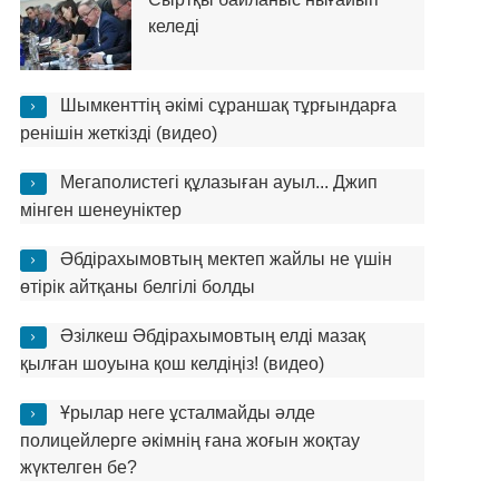
келеді
Шымкенттің әкімі сұраншақ тұрғындарға
ренішін жеткізді (видео)
Мегаполистегі құлазыған ауыл... Джип
мінген шенеуніктер
Әбдірахымовтың мектеп жайлы не үшін
өтірік айтқаны белгілі болды
Әзілкеш Әбдірахымовтың елді мазақ
қылған шоуына қош келдіңіз! (видео)
Ұрылар неге ұсталмайды әлде
полицейлерге әкімнің ғана жоғын жоқтау
жүктелген бе?