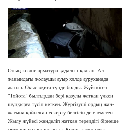
Оның көзіне арматура қадалып қалған. Ал
жанындағы жолаушы ауыр хәлде ауруханада
жатыр. Оқыс оқиға түнде болды. Жүйткіген
"Тойота" былтырдан бері қазулы жатқан үлкен
шұңқырға түсіп кеткен. Жүргізуші ордың жан-
жағына қойылған ескерту белгісін де елемеген.
Жылу жүйесі жөнделіп жатқан тереңдігі бірнеше
метр шұңқырға құлапты. Көлік тізгініндегі