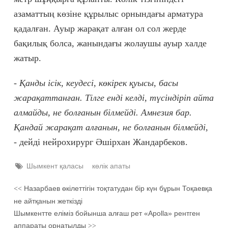
азаматтың көзіне құрылыс орнындағы арматура
қадалған. Ауыр жарақат алған ол сол жерде
бақилық болса, жанындағы жолаушы ауыр халде
жатыр.
- Қанды ісік, кеудесі, көкірек қуысы, басы
жарақаттанған. Тілге енді келді, түсіндіріп айта
алмайды, не болғанын білмейді. Амнезия бар.
Қандай жарақат алғанын, не болғанын білмейді,
-
дейді нейрохирург Әшірхан Жандарбеков.
Шымкент қаласы
көлік апаты
Назарбаев өкілеттігін тоқтатудан бір күн бұрын Тоқаевқа
<<
не айтқанын жеткізді
Шымкентте еліміз бойынша алғаш рет «Apolla» рентген
аппараты орнатылды
>>