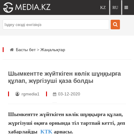
Басты бет
>
Жаңалықтар
Шымкентте жүйткіген көлік шұңқырға
құлап, жүргізуші қаза болды
rgmedia1
03-12-2020
Шымкентте жүйткіген көлік шұңқырға құлап,
жүргізуші оқиға орнында тіл тартпай кетті, деп
хабарлайды
KTK
арнасы.