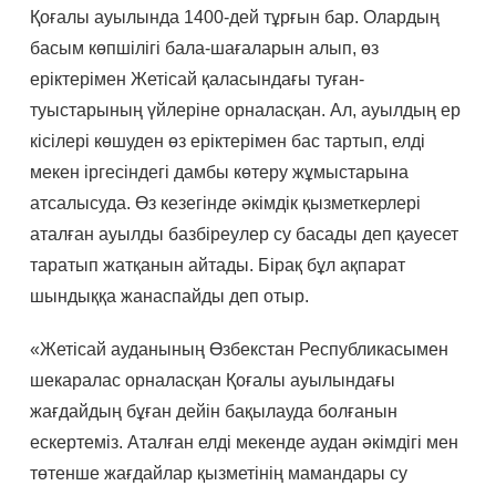
Қоғалы ауылында 1400-дей тұрғын бар. Олардың
басым көпшілігі бала-шағаларын алып, өз
еріктерімен Жетісай қаласындағы туған-
туыстарының үйлеріне орналасқан. Ал, ауылдың ер
кісілері көшуден өз еріктерімен бас тартып, елді
мекен іргесіндегі дамбы көтеру жұмыстарына
атсалысуда. Өз кезегінде әкімдік қызметкерлері
аталған ауылды базбіреулер су басады деп қауесет
таратып жатқанын айтады. Бірақ бұл ақпарат
шындыққа жанаспайды деп отыр.
«Жетісай ауданының Өзбекстан Республикасымен
шекаралас орналасқан Қоғалы ауылындағы
жағдайдың бұған дейін бақылауда болғанын
ескертеміз. Аталған елді мекенде аудан әкімдігі мен
төтенше жағдайлар қызметінің мамандары су