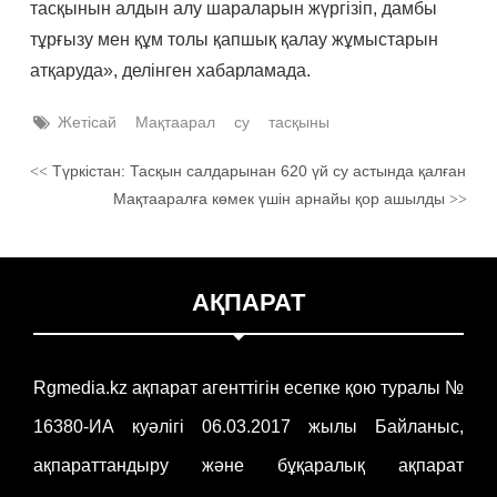
тасқынын алдын алу шараларын жүргізіп, дамбы
тұрғызу мен құм толы қапшық қалау жұмыстарын
атқаруда», делінген хабарламада.
Жетісай
Мақтаарал
су
тасқыны
Түркістан: Тасқын салдарынан 620 үй су астында қалған
<<
Мақтааралға көмек үшін арнайы қор ашылды
>>
АҚПАРАТ
Rgmedia.kz ақпарат агенттігін есепке қою туралы №
16380-ИА куәлігі 06.03.2017 жылы Байланыс,
ақпараттандыру және бұқаралық ақпарат