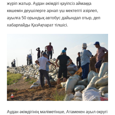
жүріп жатыр. Аудан әкімдігі қауіпсіз аймаққа
көшемін деушілерге арнап үш мектепті әзірлеп,
ауылға 50 орындық автобус дайындап отыр, деп
хабарлайды ҚазАқпарат тілшісі.
Аудан әкімдігінің мәліметінше, Атамекен ауыл округі