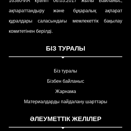
16380-ИА куәлігі 06.03.2017 жылы Байланыс,
ақпараттандыру және бұқаралық ақпарат
құралдары саласындағы мемлекеттік бақылау
комитетінен берілді.
БІЗ ТУРАЛЫ
Біз туралы
Бізбен байланыс
Жарнама
Материалдарды пайдалану шарттары
ӘЛЕУМЕТТІК ЖЕЛІЛЕР