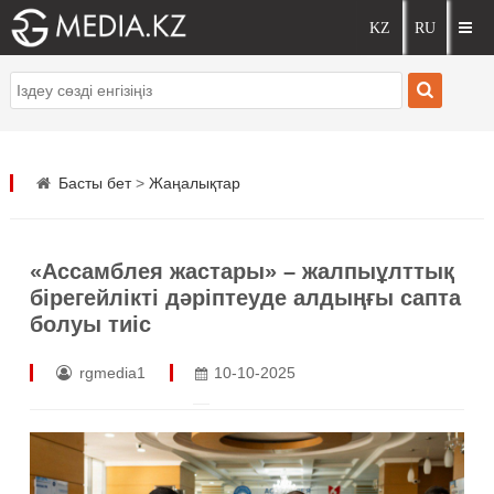
Басты бет
>
Жаңалықтар
«Ассамблея жастары» – жалпыұлттық
бірегейлікті дәріптеуде алдыңғы сапта
болуы тиіс
rgmedia1
10-10-2025