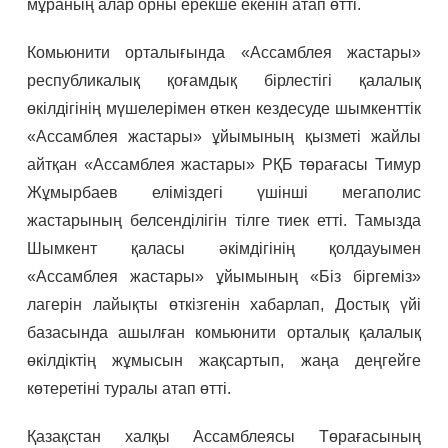
мұраның алар орны ерекше екенін атап өтті.
Комьюнити орталығында «Ассамблея жастары»
республикалық қоғамдық бірлестігі қалалық
өкілдігінің мүшелерімен өткен кездесуде шымкенттік
«Ассамблея жастары» ұйымының қызметі жайлы
айтқан «Ассамблея жастары» РҚБ төрағасы Тимур
Жұмырбаев еліміздегі үшінші мегаполис
жастарының белсенділігін тілге тиек етті. Тамызда
Шымкент қаласы әкімдігінің қолдауымен
«Ассамблея жастары» ұйымының «Біз біргеміз»
лагерін лайықты өткізгенін хабарлап, Достық үйі
базасында ашылған комьюнити орталық қалалық
өкілдіктің жұмысын жақсартып, жаңа деңгейге
көтеретіні туралы атап өтті.
Қазақстан халқы Ассамблеясы Төрағасының