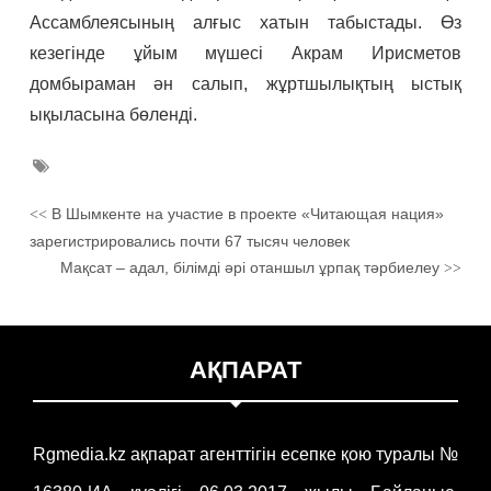
Ассамблеясының алғыс хатын табыстады. Өз
кезегінде ұйым мүшесі Акрам Ирисметов
домбыраман ән салып, жұртшылықтың ыстық
ықыласына бөленді.
В Шымкенте на участие в проекте «Читающая нация»
<<
зарегистрировались почти 67 тысяч человек
Мақсат – адал, білімді әрі отаншыл ұрпақ тәрбиелеу
>>
АҚПАРАТ
Rgmedia.kz ақпарат агенттігін есепке қою туралы №