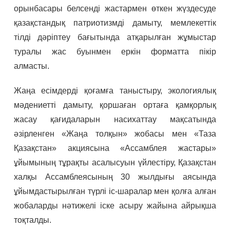
орынбасары белсенді жастармен өткен жүздесуде
қазақстандық патриотизмді дамыту, мемлекеттік
тілді дәріптеу бағытында атқарылған жұмыстар
туралы жас буынмен еркін форматта пікір
алмасты.
Жаңа есімдерді қоғамға таныстыру, экологиялық
мәдениетті дамыту, қоршаған ортаға қамқорлық
жасау қағидаларын насихаттау мақсатында
әзірленген «Жаңа толқын» жобасы мен «Таза
Қазақстан» акциясына «Ассамблея жастары»
ұйымының тұрақты асалысуын үйлестіру, Қазақстан
халқы Ассамблеясының 30 жылдығы аясында
ұйымдастырылған түрлі іс-шаралар мен қолға алған
жобаларды нәтижелі іске асыру жайына айрықша
тоқталды.