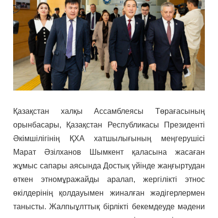
Қазақстан халқы Ассамблеясы Төрағасының
орынбасары, Қазақстан Республикасы Президенті
Әкімшілігінің ҚХА хатшылығының меңгерушісі
Марат Әзілханов Шымкент қаласына жасаған
жұмыс сапары аясында Достық үйінде жаңғыртудан
өткен этномұражайды аралап, жергілікті этнос
өкілдерінің қолдауымен жиналған жәдігерлермен
танысты. Жалпыұлттық бірлікті бекемдеуде мәдени