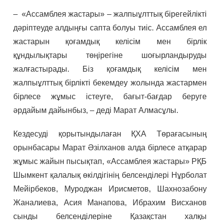
– «Ассамблея жастары» – жалпыұлттық бірегейлікті
дәріптеуде алдыңғы сапта болуы тиіс. Ассамблея ел
жастарын қоғамдық келісім мен бірлік
құндылықтары төңірегіне шоғырландыруды
жалғастырады. Біз қоғамдық келісім мен
жалпыұлттық бірлікті бекемдеу жолында жастармен
бірлесе жұмыс істеуге, бағыт-бағдар беруге
әрдайым дайынбыз, – деді Марат Алмасұлы.
Кездесуді қорытындылаған ҚХА Төрағасының
орынбасары Марат Әзілханов алда бірлесе атқарар
жұмыс жайын пысықтап, «Ассамблея жастары» РҚБ
Шымкент қалалық өкілдігінің белсенділері Нұрболат
Мейірбеков, Муроджан Ирисметов, Шахнозабону
Жаналиева, Асия Манапова, Ибрахим Висханов
сынды белсенділеріне Қазақстан халқы