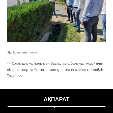
Шымкент қала
Қоғамдық көліктер мен базарларға бақылау күшейтілді
<<
«8 қола спортқа бөлінген мол қаражатқа сәйкес келмейді» -
Тоқаев
>>
АҚПАРАТ