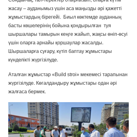
жасау – ауданымыз үшін аса маңызды әрі қажетті
жұмыстардың бірегейі. Биыл көктемде ауданның
басты көшелерінің бойына қондырылған туя
шыршалары тамырын кеңге жайып, жақсы өніп-өсуі
үшін оларға арнайы қоршаулар жасалды.
Шыршаларға суғару, күтіп баптау жұмыстары
күнделікті жүргізілуде.
Аталған жұмыстар «Build stroi» мекемесі тарапынан
жүргізілуде. Көгалдандыру жұмыстары одан әрі
жалғаса бермек.