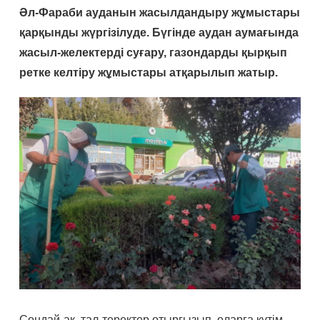
Әл-Фараби ауданын жасылдандыру жұмыстары
қарқынды жүргізілуде. Бүгінде аудан аумағында
жасыл-желектерді суғару, газондарды қырқып
ретке келтіру жұмыстары атқарылып жатыр.
Сондай-ақ, тал-теректер отырғызып, оларға күтім