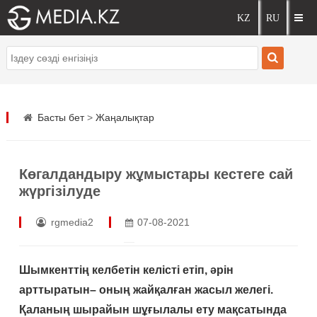
Басты бет
>
Жаңалықтар
Көгалдандыру жұмыстары кестеге сай
жүргізілуде
rgmedia2
07-08-2021
Шымкенттің келбетін келісті етіп, әрін
арттыратын– оның жайқалған жасыл желегі.
Қаланың шырайын шұғылалы ету мақсатында