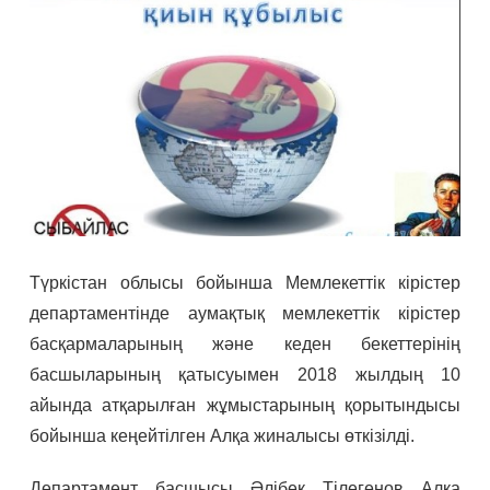
Түркістан облысы бойынша Мемлекеттік кірістер
департаментінде аумақтық мемлекеттік кірістер
басқармаларының және кеден бекеттерінің
басшыларының қатысуымен 2018 жылдың 10
айында атқарылған жұмыстарының қорытындысы
бойынша кеңейтілген Алқа жиналысы өткізілді.
Департамент басшысы Әлібек Тілегенов Алқа