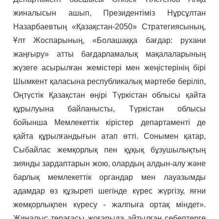
жиналысын ашып, Президентіміз Нұрсұлтан
Назарбаевтың «Қазақстан-2050» Стратегиясының,
Ұлт Жоспарының, «Болашаққа бағдар: рухани
жаңғыру» атты бағдарламалық мақалаларының
жүзеге асырылған жемістері мен жеңістерінің бірі
Шымкент қаласына республикалық мәртебе беріліп,
Оңтүстік Қазақстан өңірі Түркістан облысы қайта
құрылуына байланысты, Түркістан облысы
бойынша Мемлекеттік кірістер департаменті де
қайта құрылғандығын атап өтті. Сонымен қатар,
Сыбайлас жемқорлық пен құқық бұзушылықтың
зиянды зардаптарын жою, олардың алдын-алу және
барлық мемлекеттік органдар мен лауазымды
адамдар өз құзыреті шегінде күрес жүргізу, яғни
жемқорлықпен күресу - жалпыға ортақ міндет».
Жиналыс төрағасы жоғарыда айтылған себептерге