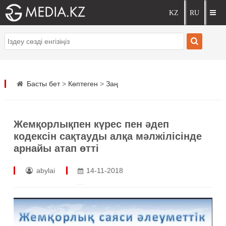
Басты бет
>
Көптеген
>
Заң
Жемқорлықпен күрес пен әдеп
кодексін сақтауды алқа мәлжілісінде
арнайы атап өтті
abylai
14-11-2018