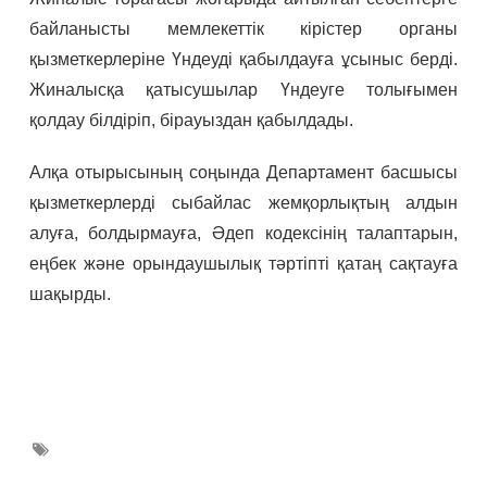
байланысты мемлекеттік кірістер органы
қызметкерлеріне Үндеуді қабылдауға ұсыныс берді.
Жиналысқа қатысушылар Үндеуге толығымен
қолдау білдіріп, бірауыздан қабылдады.
Алқа отырысының соңында Департамент басшысы
қызметкерлерді сыбайлас жемқорлықтың алдын
алуға, болдырмауға, Әдеп кодексінің талаптарын,
еңбек және орындаушылық тәртіпті қатаң сақтауға
шақырды.