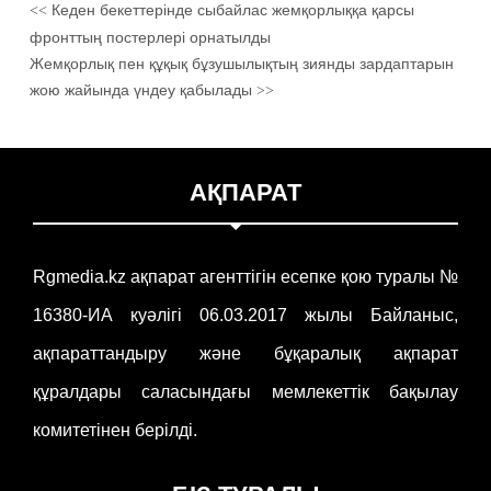
Кеден бекеттерінде сыбайлас жемқорлыққа қарсы
<<
фронттың постерлері орнатылды
Жемқорлық пен құқық бұзушылықтың зиянды зардаптарын
жою жайында үндеу қабылады
>>
АҚПАРАТ
Rgmedia.kz ақпарат агенттігін есепке қою туралы №
16380-ИА куәлігі 06.03.2017 жылы Байланыс,
ақпараттандыру және бұқаралық ақпарат
құралдары саласындағы мемлекеттік бақылау
комитетінен берілді.