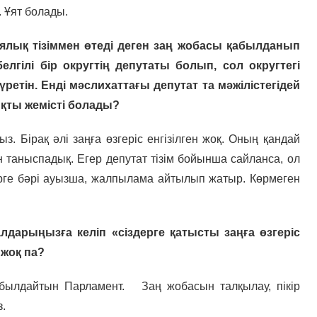
с. Ұят болады.
ялық тізіммен өтеді деген заң жобасы қабылданып
гілі бір округтің депутаты болып, сол округтегі
етін. Енді мәслихаттағы депутат та мәжілістегідей
ықты жемісті болады?
 Бірақ әлі заңға өзгеріс енгізілген жоқ. Оның қандай
таныспадық. Егер депутат тізім бойынша сайланса, ол
рге бәрі ауызша, жалпылама айтылып жатыр. Көрмеген
арыңызға келіп «сіздерге қатысты заңға өзгеріс
 жоқ па?
 қабылдайтын Парламент. Заң жобасын талқылау, пікір
з.