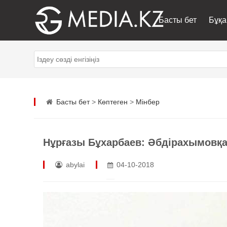
Басты бет
Бұқа
Басты бет
>
Көптеген
>
Мінбер
Нұрғазы Бұхарбаев: Әбдірахымовқа к
abylai
04-10-2018