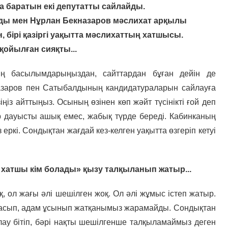
 баратын екі депутатты сайлайды.
ды мен Нұрлан Бекназаров мәслихат арқылы
 бірі қазіргі уақытта мәслихаттың хатшысы.
қойылған сияқты...
ің басылымдарыңыздан, сайттардан бұған дейін де
назаров пен Сатыбалдының кандидатураларын сайлауға
з айттыңыз. Осының өзінен көп жәйт түсінікті ғой деп
р дауысты ашық емес, жабық түрде береді. Кабинканың
еркі. Сондықтан жағдай кез-келген уақытта өзгеріп кетуі
і хатшы кім болады» қызу талқыланып жатыр...
, ол жағы әлі шешілген жоқ. Ол әлі жұмыс істеп жатыр.
аласып, адам ұсынып жатқанымыз жарамайды. Сондықтан
лау бітіп, бәрі нақты шешілгенше талқыламаймыз деген