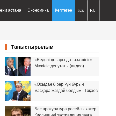
ени астана
Экономика
Көптеген
Таныстырылым
«Беделі де, ары да таза жігіт» -
Мәжіліс депутаты (видео)
«Осыдан бірер күн бұрын
масқара жағдай болды» - Тоқаев
Бас прокуратура ресейлік хакер
Кислицинді экстрадициялауға