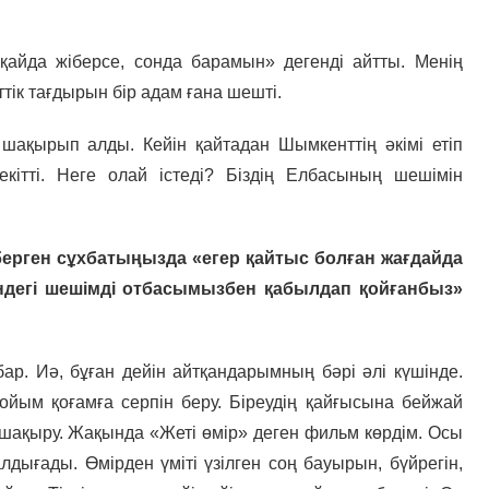
айда жіберсе, сонда барамын» дегенді айтты. Менің
ттік тағдырын бір адам ғана шешті.
шақырып алды. Кейін қайтадан Шымкенттің әкімі етіп
кітті. Неге олай істеді? Біздің Елбасының шешімін
берген сұхбатыңызда «егер қайтыс болған жағдайда
індегі шешімді отбасымызбен қабылдап қойғанбыз»
р. Иә, бұған дейін айтқандарымның бәрі әлі күшінде.
йым қоғамға серпін беру. Біреудің қайғысына бейжай
е шақыру. Жақында «Жеті өмір» деген фильм көрдім. Осы
дығады. Өмірден үміті үзілген соң бауырын, бүйрегін,