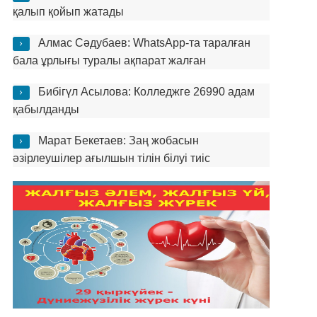
қалып қойып жатады
Алмас Сәдубаев: WhatsApp-та таралған
бала ұрлығы туралы ақпарат жалған
Бибігүл Асылова: Колледжге 26990 адам
қабылданды
Марат Бекетаев: Заң жобасын
әзірлеушілер ағылшын тілін білуі тиіс