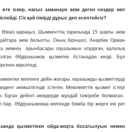
өте іскер, нағыз заманауи әкім деген сөздер көп
спейді. Сіз қай пікірді дұрыс деп есептейсіз?
. Өзіңіз қараңыз, Шымкенттің тарихында 15 шақты әкім
 қайтара әкім болыпты. Оның біріншісі, Анарбек Орман
ста әкімнің орынбасары лауазымын атқарған, қалалық
олған Әбдірахымов қызметке Астанадан келді. Бұл
ргенін көрсетеді.
ымкентке келгенге дейін жоғары лауазымды қызметтерді
дент әкімшілігінде істеген. Мемлекеттік қызмет істері
. Бұған дейінгі әкімдерде мұндай тәжірибе болмаған.
л бар. Әбдірахымовқа келгенде бомба бір жерге екі рет
занда қызметінен ойда-жоқта босатылуын немен