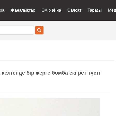
ра
Жаңалықтар
Өмір айна
Саясат
Таразы
Мәд
елгенде бір жерге бомба екі рет түсті