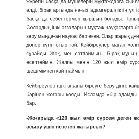
жүрегін басқа да мүшелерін мұқтаждарға сыйлай
өлді, бірақ артында нағыз адамгершіліктің үлг
басқа да себептермен қыршын болады. Топыр
Солардың ішкі ағзаларын мұқтаж науқастарға б
зәру мыңдаған науқас бар екен. Олар жарық дүн
донор күтіп отыр ғой. Кейбіреулер маған «өл
сұрайды. Жоқ, мен сатпаймын. Бірақ мұның 
есептеймін. Жалпы менің 120 жыл өмір сүрс
шешімімнен қайтпаймын.
Кейбіреулер ішкі ағзаны біреуге беру дінге қай
бәрінен жоғары қояды. Исламда «бір адамды қ
бар.
-Жоғарыда «120 жыл өмір сүрсем деген ж
асыру үшін не істеп жатырсыз?