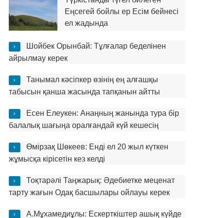
Еңсегей бойлы ер Есім бейнесі
ел жадында
Шойбек Орынбай: Тұлғалар беделінен
айрылмау керек
Танымал кәсіпкер өзінің ең алғашқы
табысын қанша жасында тапқанын айтты
Есен Елеукен: Анаңның жанында тура бір
балалық шағыңа оралғандай күй кешесің
Өмірзақ Шөкеев: Енді ел 20 жыл күткен
жұмысқа кірісетін кез келді
Тоқтарәлі Таңжарық: Әдебиетке меценат
тарту жағын Одақ басшылары ойлауы керек
А.Мұхамедиұлы: Ескерткіштер ашық күйде