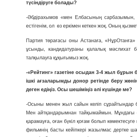
түсіндіруге болады?
-Әбдірахымов «мен Елбасының сарбазымын, қ
естігенім, ол өз еркімен кеткен жоқ. Оның қызме
Партия төрағасы оны Астанаға, «НұрОтанға» 
ұсынды, кандидатураны қалалық мәслихат бе
талқылауға құқығымыз жоқ.
-«Рейтинг» газетіне осыдан 3-4 жыл бұрын 
ішкі ағзаларымды донор ретінде беру жөн
деген едіңіз. Осы шешіміңіз әлі күшінде ме?
-Осыны менен жыл сайын келіп сұрайтындар ба
Мен айтқандарымнан тайқымаймын. Мұндағы о
қарамауға, оған бүкіл қоғам болып көмектесуг
фильмнің басты кейіпкері жазылмас дертке шал