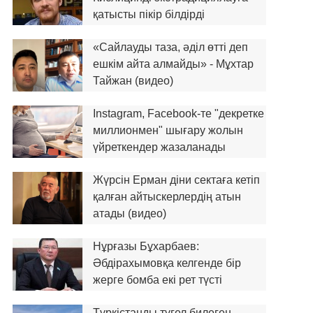
қатысты пікір білдірді
«Сайлауды таза, әділ өтті деп
ешкім айта алмайды» - Мұхтар
Тайжан (видео)
Instagram, Facebook-те "декретке
миллионмен" шығару жолын
үйреткендер жазаланады
Жүрсін Ерман діни сектаға кетіп
қалған айтыскерлердің атын
атады (видео)
Нұрғазы Бұхарбаев:
Әбдірахымовқа келгенде бір
жерге бомба екі рет түсті
Түркістанды түгел билеген