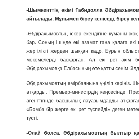
-Шымкенттің әкімі Ғабидолла Әбдірахымов 
айтылады. Мұнымен біреу келіседі, біреу келі
-Әбдірахымовтың іскер екендігіне күмәнім жоқ
бар. Соның ішінде екі азамат ғана қалаға екі
жергілікті жерден шыққан кадр. Бұрын облы
мекемелерді басқарған. Ал екі рет әкім б
Әбдірахымовқа Елбасының өте қатты сенім білді
Әбдірахымовтың өмірбаянына үңіліп көріңіз. Ш
атқарды. Премьер-министрдің кеңсесінде, Прези
агенттігінде басшылық лауазымдарды атқарған
«Бомба бір жерге екі рет түспейді» деген мәте
түсті.
-Олай болса, Әбдірахымовтың былтыр қа