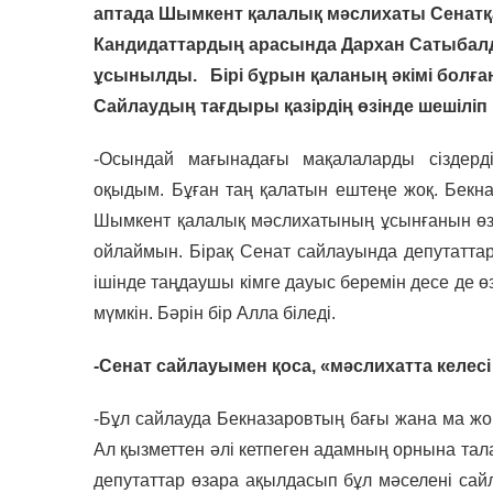
аптада Шымкент қалалық мәслихаты Сенатқа
Кандидаттардың арасында Дархан Сатыбал
ұсынылды. Бірі бұрын қаланың әкімі болған,
Сайлаудың тағдыры қазірдің өзінде шешіліп 
-Осындай мағынадағы мақалаларды сіздерд
оқыдым. Бұған таң қалатын ештеңе жоқ. Бек
Шымкент қалалық мәслихатының ұсынғанын өзіңі
ойлаймын. Бірақ Сенат сайлауында депутатта
ішінде таңдаушы кімге дауыс беремін десе де өз 
мүмкін. Бәрін бір Алла біледі.
-Сенат сайлауымен қоса, «мәслихатта келес
-Бұл сайлауда Бекназаровтың бағы жана ма жоқ
Ал қызметтен әлі кетпеген адамның орнына т
депутаттар өзара ақылдасып бұл мәселені сай