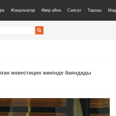
ра
Жаңалықтар
Өмір айна
Саясат
Таразы
Мәд
ылған инвестиция жөнінде баяндады