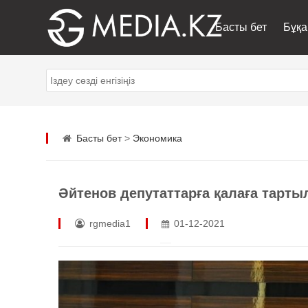
Басты бет
Бұқа
Басты бет
>
Экономика
Әйтенов депутаттарға қалаға тарт
rgmedia1
01-12-2021