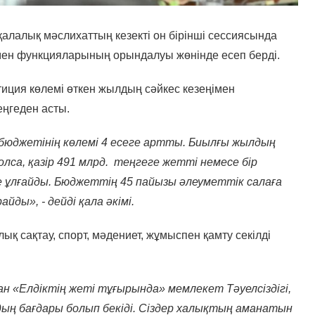
алалық мәслихаттың кезекті он бірінші сессиясында
 мен функцияларының орындалуы жөнінде есеп берді.
иция көлемі өткен жылдың сәйкес кезеңімен
еңгеден асты.
бюджетінің көлемі 4 есеге артты. Биылғы жылдың
лса, қазір 491 млрд. теңгеге жетті немесе бір
е ұлғайды. Бюджеттің 45 пайызы әлеуметтік салаға
ды», - дейді қала әкімі.
ық сақтау, спорт, мәдениет, жұмыспен қамту секілді
н «Елдіктің жеті тұғырында» мемлекет Тәуелсіздігі,
ың бағдары болып бекіді. Сіздер халықтың аманатын