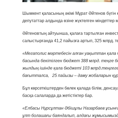
Шымкент қаласының әкімі Мұрат Әйтенов бүгін қ
депутаттар алдында өзіне жүктелген міндеттер
Әйтеновтың айтуынша, қалаға тартылған инвест
салыстырғанда 41,2 пайызға артып, 325 млрд. т
«Мегаполис мәртебесін алған уақыттан қала 
басында бекітілген бюджет 388 млрд. теңге бо
жылдың ішінде қала бюджеті 103 млрд.теңгег
бағытталса, 25 пайызы – даму жобаларын құрай
Бұл көрсеткіштерден бөлек қалада білім, денсаул
басқа салаларда да жетістіктер бар.
«Елбасы Нұрсұлтан Әбішұлы Назарбаев ұсынға
ұлт болашағы баяндалып, алдағы жұмысымызд