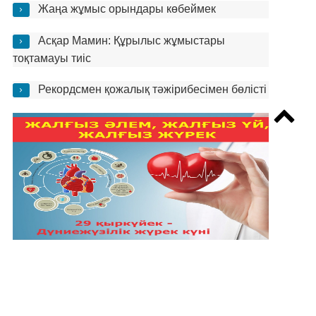
Жаңа жұмыс орындары көбеймек
Асқар Мамин: Құрылыс жұмыстары
тоқтамауы тиіс
Рекордсмен қожалық тәжірибесімен бөлісті