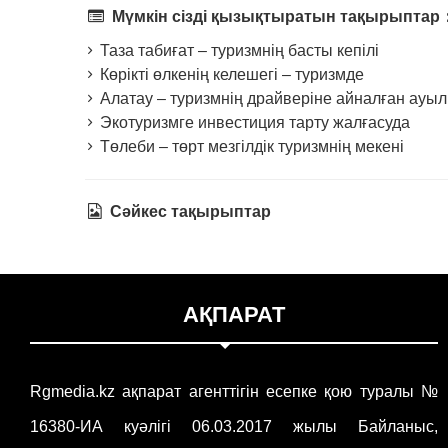
Мүмкін сізді қызықтыратын тақырыптар
Таза табиғат – туризмнің басты кепілі
Көрікті өлкенің келешегі – туризмде
Алатау – туризмнің драйверіне айналған ауыл
Экотуризмге инвестиция тарту жалғасуда
Төлеби – төрт мезгілдік туризмнің мекені
Сәйкес тақырыптар
АҚПАРАТ
Rgmedia.kz ақпарат агенттігін есепке қою туралы №
16380-ИА куәлігі 06.03.2017 жылы Байланыс,