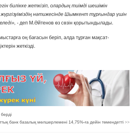
гін билікке жеткізіп, олардың тиімді шешімін
с жүргізуіміздің нәтижесінде Шымкент тұрғындар үшін
леді», -
деп М.Әйтенов өз сөзін қорытындылады.
ыстарға оң бағасын беріп, алда тұрған мақсат-
ктерін жеткізді.
 берді
ттық банк базалық мөлшерлемені 14,75%-ға дейін төмендетті
>>