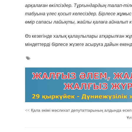
арқалаған өкілсіздер. Тұрғындардың талап-тіле
табуына үлес қосып келесіздер. Бірлесе жұмы
өмір сапасы лайықты, жайлы қалаға айналып ке
Өз кезегінде халық қалаулылары атқарылған жұм
міндеттерді бірлесе жүзеге асыруға дайын екенді
Қала әкімі мәслихат депутаттарының алдында есеп
<<
Ұл