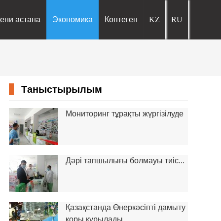
ени астана
Экономика
Көптеген
Таныстырылым
Мониторинг тұрақты жүргізілуде
Дәрі тапшылығы болмауы тиіс...
Қазақстанда Өнеркәсіпті дамыту
қоры құрылады