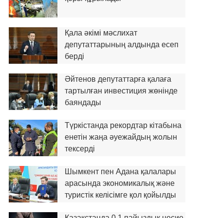
Қала әкімі мәслихат
депутаттарының алдында есеп
берді
Әйтенов депутаттарға қалаға
тартылған инвестиция жөнінде
баяндады
Түркістанда рекордтар кітабына
енетін жаңа әуежайдың жолын
тексерді
Шымкент пен Адана қалалары
арасында экономикалық және
туристік келісімге қол қойылды
Қазақстанда 0,1 пайыздық несие