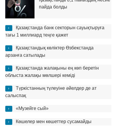
пайда болды
Қазақстанда банк секторын сауықтыруға
тағы 1 миллиард теңге қажет
Қазақстандық көліктер Өзбекстанда
арзанға сатылады
Қазақстанда жалақыны ең көп беретін
облыста жалақы мөлшері кеміді
Түркістанның түлеуіне әйелдер де ат
салыспақ
«Музейге сый»
Көшелер мен көшеттер сусамайды