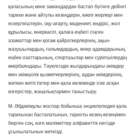
қаласының көне замандардан бастап бүгінге дейінгі
тарихи және айтулы кезеңдерін, киелі жерлері мен
ескерткіштерін, оқу-ағарту, мәдениет, өндіріс, жол
құрылысы, өнеркәсіп, қалаға еңбегі сіңген
азаматтар мен қоғам қайраткерлерінің, ақын-
жазушылардың, ғалымдардың, өнер адамдарының,
еңбек озаттарының, спортшылар мен суретшілердің
өмірбаяндары, Тәуелсіздік жылдарындағы әкімдер
мен әкімшілік қызметкерлерінің, аудан әкімдерінің,
жеткен жетістіктер мен қала көлемінде іске асқан
өзгерістер, жаңалықтармен таныстыру.
М. Әбдәкімұлы жоспар бойынша энциклопедия қала
тарихынан басталатынын, тарихты кезең-кезеңімен
берген соң, өзге мәліметтер алфавиттік негізде
ұсынылатынын жеткізді.