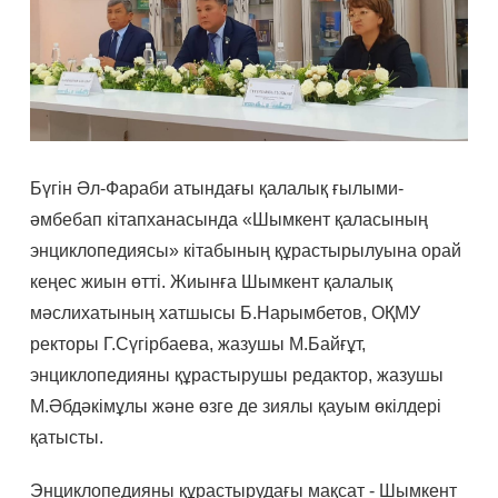
Бүгін Әл-Фараби атындағы қалалық ғылыми-
әмбебап кітапханасында «Шымкент қаласының
энциклопедиясы» кітабының құрастырылуына орай
кеңес жиын өтті. Жиынға Шымкент қалалық
мәслихатының хатшысы Б.Нарымбетов, ОҚМУ
ректоры Г.Сүгірбаева, жазушы М.Байғұт,
энциклопедияны құрастырушы редактор, жазушы
М.Әбдәкімұлы және өзге де зиялы қауым өкілдері
қатысты.
Энциклопедияны құрастырудағы мақсат - Шымкент