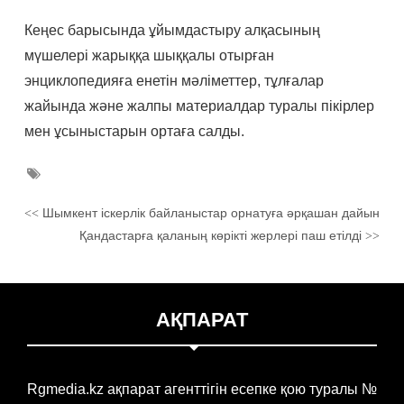
Кеңес барысында ұйымдастыру алқасының
мүшелері жарыққа шыққалы отырған
энциклопедияға енетін мәліметтер, тұлғалар
жайында және жалпы материалдар туралы пікірлер
мен ұсыныстарын ортаға салды.
Шымкент іскерлік байланыстар орнатуға әрқашан дайын
<<
Қандастарға қаланың көрікті жерлері паш етілді
>>
АҚПАРАТ
Rgmedia.kz ақпарат агенттігін есепке қою туралы №