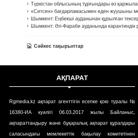
Түркістан облысының тұрғындары өз қаржыла
«Ситсен» бағдарламасымен еден жуушыны ме
Шымкент: Еңбекші ауданынан құрылған тексеру
Шымкент: Әл-Фараби ауданында карантиндік р
Сәйкес тақырыптар
АҚПАРАТ
Rgmedia.kz ақпарат агенттігін есепке қою туралы №
16380-ИА куәлігі 06.03.2017 жылы Байланыс,
ақпараттандыру және бұқаралық ақпарат құралдары
саласындағы мемлекеттік бақылау комитетінен