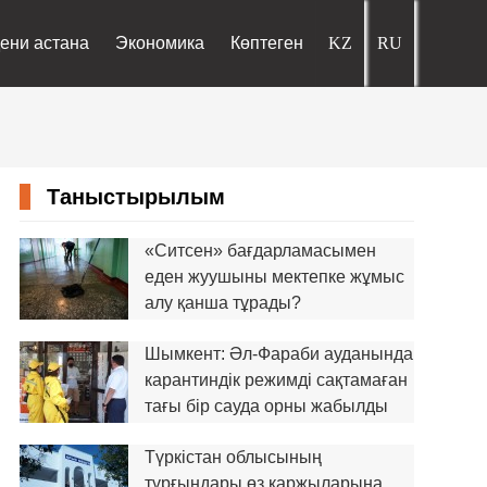
ени астана
Экономика
Көптеген
Таныстырылым
«Ситсен» бағдарламасымен
еден жуушыны мектепке жұмыс
алу қанша тұрады?
Шымкент: Әл-Фараби ауданында
карантиндік режимді сақтамаған
тағы бір сауда орны жабылды
Түркістан облысының
тұрғындары өз қаржыларына