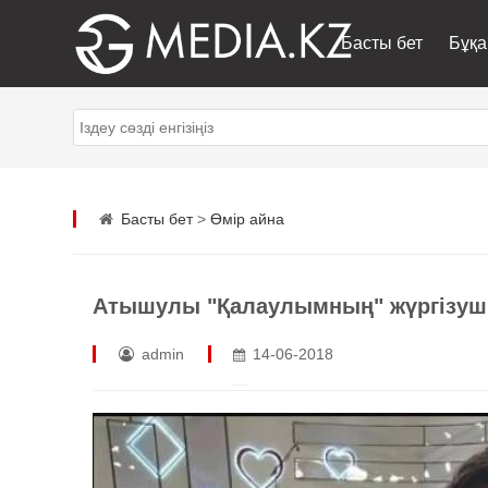
Басты бет
Бұқа
Басты бет
>
Өмір айна
Атышулы "Қалаулымның" жүргізуші
admin
14-06-2018