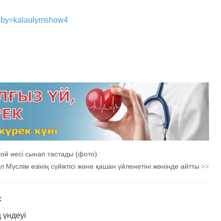
n-by=kalaulymshow4
ой иесі сынап тастады (фото)
л Мүслім өзінің сүйіктісі және қашан үйленетіні жөнінде айтты
>>
：
үндеуі