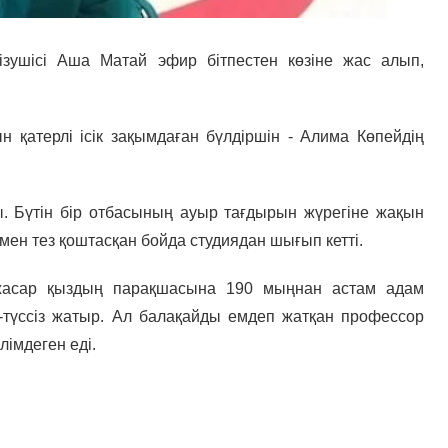
зушісі Аша Матай эфир бітпестен көзіне жас алып,
.
н қатерлі ісік зақымдаған бүлдіршін - Алима Көпейдің
ы. Бүтін бір отбасының ауыр тағдырын жүрегіне жақын
мен тез қоштасқан бойда студиядан шығып кетті.
і жасар қыздың парақшасына 190 мыңнан астам адам
с-түссіз жатыр. Ал балақайды емдеп жатқан профессор
імдеген еді.