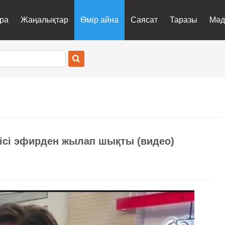
ра
Жаңалықтар
Өмір айна
Саясат
Таразы
Мәд
сі эфирден жылап шықты (видео)