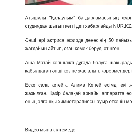
Атышулы "Қалаулым" бағдарламасының жүргі
студиядан шығып кетті деп хабарлайды NUR.KZ
Әнші әрі актриса эфирде денесінің 50 пайызы
жағдайын айтып, оған көмек беруді өтінген.
Аша Матай көпшілікті дұғада болуға шақырад
қабылдаған әнші көзіне жас алып, көрермендері
Еске сала кетейік, Алима Көпей есімді ек
жазылған. Қазір балақай арнайы аппаратта е
оның алғашқы химиотерапиясы ауыр өткенін мәл
Видео мына сілтемеде: