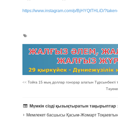
https://www.instagram.com/p/BjHYQtTHLiD/?take
Тойға 15 мың доллар гонорар алатын Тұрсынбекті т
<<
Тәуеке
Мүмкін сізді қызықтыратын тақырыптар
Мемлекет басшысы Қасым-Жомарт Тоқаевтың 