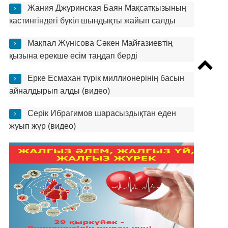
Жания Джуринская Баян Мақсатқызының
кастингіндегі бүкіл шындықты жайып салды
Мақпал Жүнісова Сәкен Майғазиевтің
қызына ерекше есім таңдап берді
Ерке Есмахан түрік миллионерінің басын
айналдырып алды (видео)
Серік Ибрагимов шарасыздықтан еден
жуып жүр (видео)