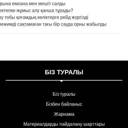
рына емхана мен мешіт салды
ктепке жұмыс алу қанша тұрады?
 тобы қоғамдық көліктерге рейд жүргізді
ежимді сақтамаған тағы бір сауда орны жабылды
БІЗ ТУРАЛЫ
Біз туралы
Бізбен байланыс
Жарнама
Материалдарды пайдалану шарттары