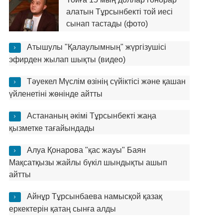
алатын Тұрсынбекті той иесі
сынап тастады (фото)
Атышулы "Қалаулымның" жүргізушісі
эфирден жылап шықты (видео)
Тәуекел Мүслім өзінің сүйіктісі және қашан
үйленетіні жөнінде айтты
Астананың әкімі Тұрсынбекті жаңа
қызметке тағайындады
Алуа Қонарова "қас жауы" Баян
Мақсатқызы жайлы бүкіл шындықты ашып
айтты
Айнұр Тұрсынбаева намысқой қазақ
еркектерін қатаң сынға алды