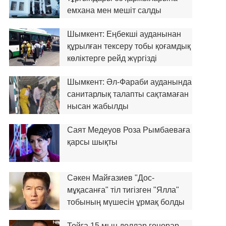
емхана мен мешіт салды
Шымкент: Еңбекші ауданынан
құрылған тексеру тобы қоғамдық
көліктерге рейд жүргізді
Шымкент: Әл-Фараби ауданында
санитарлық талапты сақтамаған
нысан жабылды
Саят Медеуов Роза Рымбаеваға
қарсы шықты
Сәкен Майғазиев "Дос-
мұқасанға" тіл тигізген "Ялла"
тобының мүшесін ұрмақ болды
Тойға 15 мың доллар гонорар