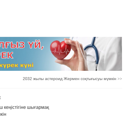
2032 жылы астероид Жермен соқтығысуы мүмкін
>>
：
ш кеңістігіне шығармақ
кін