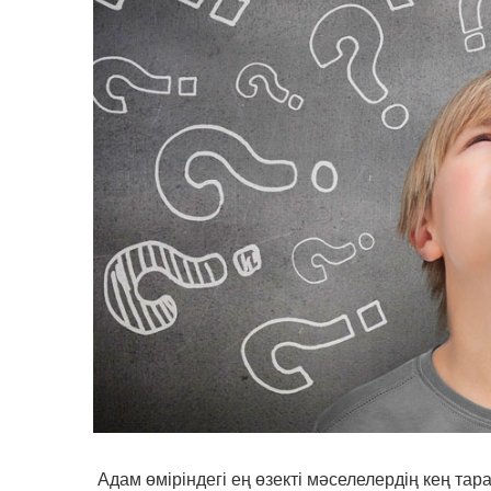
Адам өміріндегі ең өзекті мәселелердің кең т