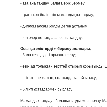
- ата ана таңдау, балаға ерік бермеу;
- грант көп бөлінетін мамандықты таңдау;
- диплом алсам болды деген ұстаным;
- өзгелер не таңдаса, соны таңдау;
Осы қателіктерді жібермеу жолдары;
- бала кезіңіздегі арманға сену;
- өзіңізді толықтай зерттей отырып қорытынды 
- өзіңізге не жақын, сол жаққа қарай ығысу;
- білікті ұстаздармен сырласу;
Мамандық таңдау - болашағыңды жоспарлау. Мам