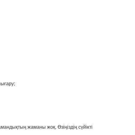
шығару;
андықтың жаманы жоқ. Өзіңіздің сүйікті