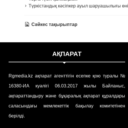
Түркістандық кәсіпкер ауыл шаруашылығы өнім
Сәйкес тақырыптар
АҚПАРАТ
Rgmedia.kz ақпарат агенттігін есепке қою туралы №
16380-ИА куәлігі 06.03.2017 жылы Байланыс,
ақпараттандыру және бұқаралық ақпарат құралдары
саласындағы мемлекеттік бақылау комитетінен
берілді.