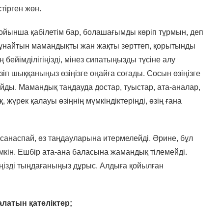
стірген жөн.
ойынша қабілетім бар, болашағымды көріп тұрмын, деп
де ұнайтын мамандықты жан жақты зерттеп, қорытынды
 бейімділігіңізді, мінез сипатыңызды түсіне алу
зіп шыққаныңыз өзіңізге оңайға соғады. Сосын өзіңізге
йды. Мамандық таңдауда достар, туыстар, ата-аналар,
 жүрек қалауы өзіңнің мүмкіндіктеріңді, өзің ғана
санаспай, өз таңдауларына итермелейді. Әрине, бұл
кін. Ешбір ата-ана баласына жамандық тілемейді.
іңізді тыңдағаныңыз дұрыс. Алдыға қойылған
латын қателіктер;