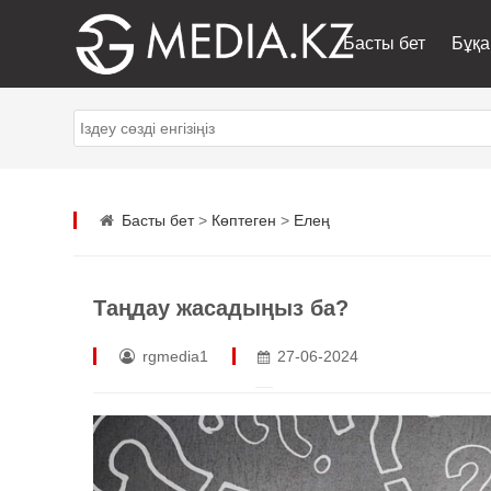
Басты бет
Бұқа
Басты бет
>
Көптеген
>
Елең
Таңдау жасадыңыз ба?
rgmedia1
27-06-2024