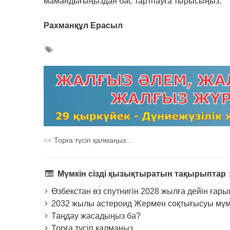
мамандығыңыздан бас тартпауға тырысыңыз.
Рахманқұл Ерасыл
Торға түсіп қалмаңыз...
<<
Мүмкін сізді қызықтыратын тақырыптар
Өзбекстан өз спутнигін 2028 жылға дейін ғары
2032 жылы астероид Жермен соқтығысуы мүм
Таңдау жасадыңыз ба?
Торға түсіп қалмаңыз...