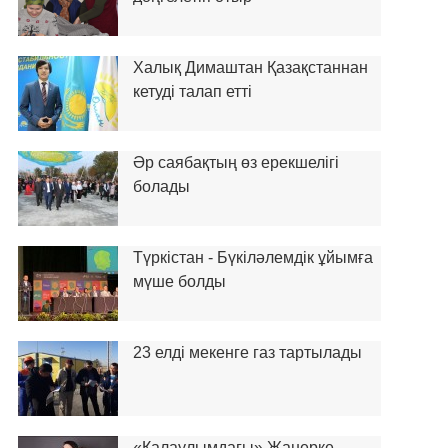
Халық Димаштан Қазақстаннан
кетуді талап етті
Әр саябақтың өз ерекшелігі
болады
Түркістан - Бүкіләлемдік ұйымға
мүше болды
23 елді мекенге газ тартылады
«Қалаулымдағы» Жанерке