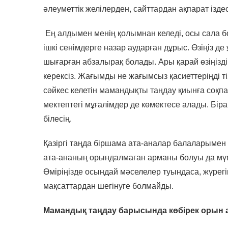
әлеуметтік желілерден, сайттардан ақпарат ізде
Ең алдымен менің қолымнан келеді, осы сала б
ішкі сенімдерге назар аударған дұрыс. Өзіңіз 
шығарған абзалырақ болады. Ары қарай өзіңіздің
керексіз. Жағымды не жағымсыз қасиеттеріңді ті
сәйкес келетін мамандықты таңдау қиынға соқпа
мектептегі мұғалімдер де көмектесе алады. Бірақ,
білесің.
Қазіргі таңда біршама ата-аналар балаларымен 
ата-ананың орындалмаған арманы болуы да мүм
Өміріңізде осындай мәселелер туындаса, жүрег
мақсаттардан шегінуге болмайды.
Мамандық таңдау барысында көбірек орын а