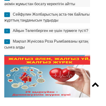
әкімін жұмыстан босату керектігін айтты
Сейфулин Жолбарыстың аста-төк байлығы
жұрттың таңданысын тудырды
Айқын Төлепберген не үшін түрмеге түсті?
Мақпал Жүнісова Роза Рымбаеваны қатаң
сынға алды