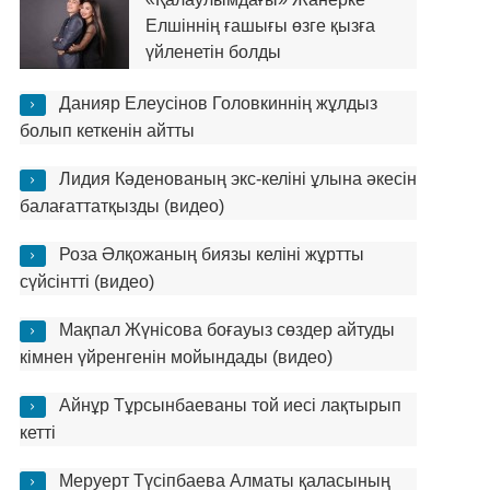
Елшіннің ғашығы өзге қызға
үйленетін болды
Данияр Елеусінов Головкиннің жұлдыз
болып кеткенін айтты
Лидия Кәденованың экс-келіні ұлына әкесін
балағаттатқызды (видео)
Роза Әлқожаның биязы келіні жұртты
сүйсінтті (видео)
Мақпал Жүнісова боғауыз сөздер айтуды
кімнен үйренгенін мойындады (видео)
Айнұр Тұрсынбаеваны той иесі лақтырып
кетті
Меруерт Түсіпбаева Алматы қаласының