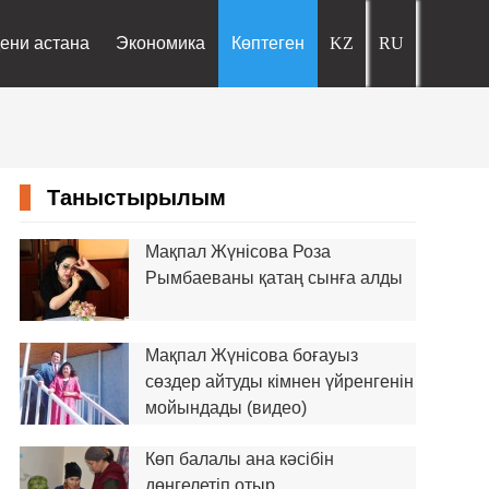
ени астана
Экономика
Көптеген
Таныстырылым
Мақпал Жүнісова Роза
Рымбаеваны қатаң сынға алды
Мақпал Жүнісова боғауыз
сөздер айтуды кімнен үйренгенін
мойындады (видео)
Көп балалы ана кәсібін
дөңгелетіп отыр