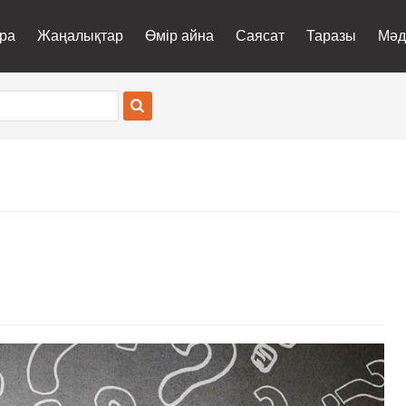
ра
Жаңалықтар
Өмір айна
Саясат
Таразы
Мәд