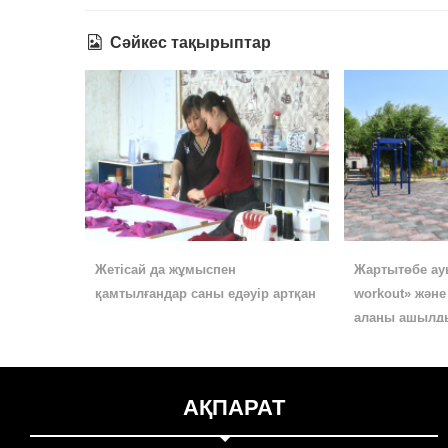
Сәйкес тақырыптар
Жетісай да жұмыспен
Жартытөбе ау
қамтылғандар саны едәуір артқан
workout» жән
алаңы ашылд
АҚПАРАТ