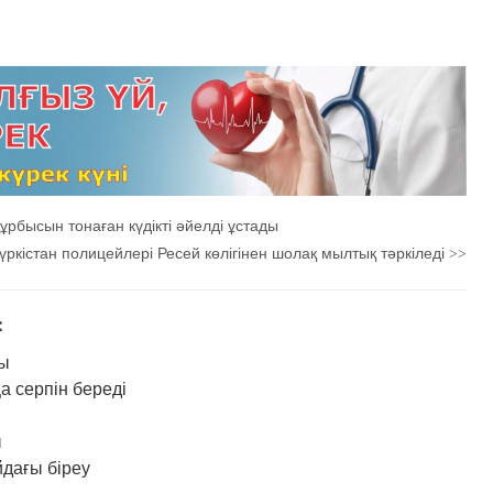
рбысын тонаған күдікті әйелді ұстады
үркістан полицейлері Ресей көлігінен шолақ мылтық тәркіледі
>>
：
ды
а серпін береді
ы
йдағы біреу