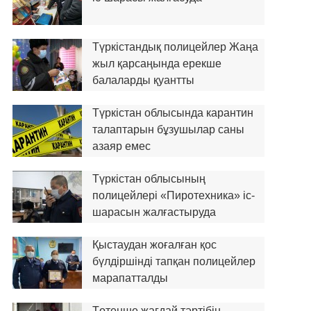
Түркістандық полицейлер Жаңа
жыл қарсаңында ерекше
балаларды қуантты
Түркістан облысында карантин
талаптарын бұзушылар саны
азаяр емес
Түркістан облысының
полицейлері «Пиротехника» іс-
шарасын жалғастыруда
Қыстаудан жоғалған қос
бүлдіршінді тапқан полицейлер
марапатталды
Төтенше жағдай тәртібін