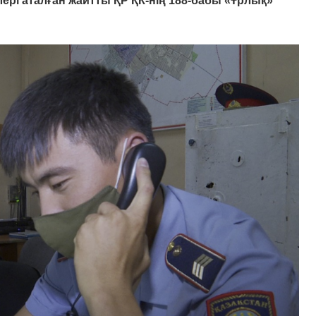
ері аталған жайтты ҚР ҚК-нің 188-бабы «Ұрлық»