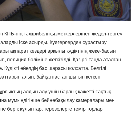
 ҚПБ-нің тәжірибелі қызметкерлерінен жедел-тергеу
араларды іске асырды. Куәгерлерден сұрастыру
ры ақпарат көздері арқылы күдіктінің жеке-басын
п, полиция бөліміне жеткізілді. Қазіргі таңда аталған
 Күдікті әйелдің бас шарасы қолхатта. Белгілі
ті заттарын алып, байқатпастан шығып кеткен.
ұрлықтың алдын алу үшін барлық қажетті сақтық
ына мүмкіндігінше бейнебақылау камералары мен
е берік құлыптар, терезелерге темір торлар