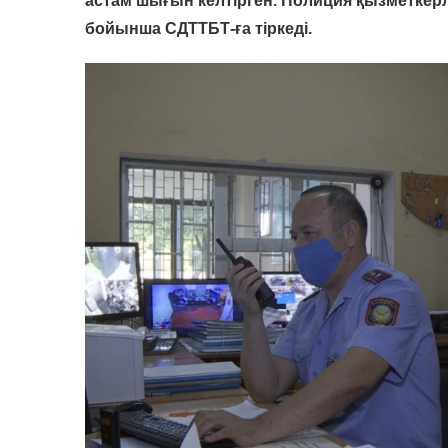
астам шығын келтірген. Полиция қызметкерл
бойынша СДТТБТ-ға тіркеді.