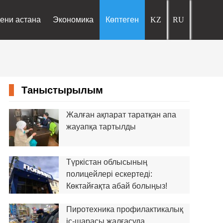
ени астана
Экономика
Көптеген
Таныстырылым
Жалған ақпарат таратқан апа
жауапқа тартылды
Түркістан облысының
полицейлері ескертеді:
Көктайғақта абай болыңыз!
Пиротехника профилактикалық
іс-шарасы жалғасуда