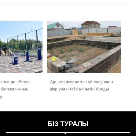
ылында «Street
Арыста асарлатып үй салу үшін
е балалар ойын
жер учаскесі бөлінетін болды
ы
БІЗ ТУРАЛЫ