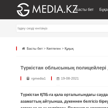
Басты бет
Бұқа
Басты бет
>
Көптеген
>
Құқық
Түркістан облысының полицейлері 
rgmedia1
19-08-2021
Түркістан ҚПБ-ға қала орталығындағы сауда 
азаматтың айтуынша, дүкеннен белгісіз біреу