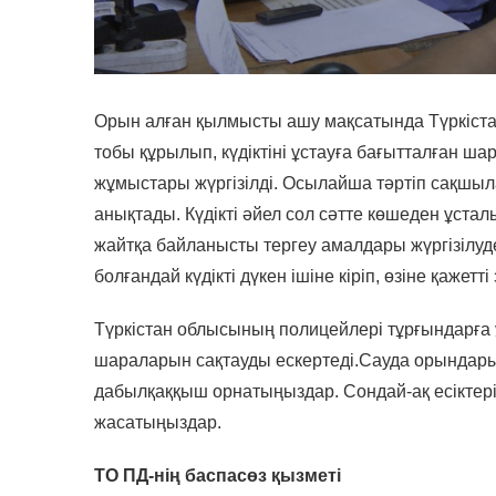
Орын алған қылмысты ашу мақсатында Түркістан
тобы құрылып, күдіктіні ұстауға бағытталған ш
жұмыстары жүргізілді. Осылайша тәртіп сақшыла
анықтады. Күдікті әйел сол сәтте көшеден ұсталы
жайтқа байланысты тергеу амалдары жүргізілуде.
болғандай күдікті дүкен ішіне кіріп, өзіне қажет
Түркістан облысының полицейлері тұрғындарға 
шараларын сақтауды ескертеді.Сауда орындар
дабылқаққыш орнатыңыздар. Сондай-ақ есіктерін
жасатыңыздар.
ТО ПД-нің баспасөз қызметі