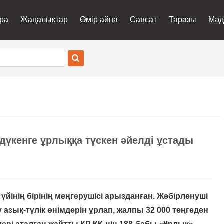
ра
Жаңалықтар
Өмір айна
Саясат
Таразы
Мәд
дүкенге ұрлыққа түскен әйелді ұстады
үйінің бірінің меңгерушісі арызданған. Жәбірленуші
 азық-түлік өнімдерін ұрлап, жалпы 32 000 теңгеден