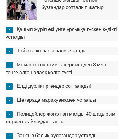
бұзғандар сотталып жатыр
Қашып жүріп екі үйге ұрлыққа түскен күдікті
ұсталды
Той өткізіп басы бәлеге қалды
Мемлекеттік көмек әперемін деп 3 млн
теңге алған алаяқ қолға түсті
Елді дүрліктіргендер сотталады!
Шекарада марихуанамен ұсталды
Полицейлер жоғалған малды 40 шақырым
жердегі жайлаудан тапты
Заңсыз балық аулағандар ұсталды