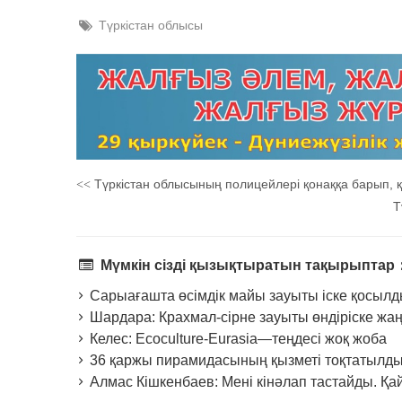
Түркістан облысы
Түркістан облысының полицейлері қонаққа барып, құ
<<
Т
Мүмкін сізді қызықтыратын тақырыптар
Сарыағашта өсімдік майы зауыты іске қосыл
Шардара: Крахмал-сірне зауыты өндіріске жаң
Келес: Ecoculture-Eurasia—теңдесі жоқ жоба
36 қаржы пирамидасының қызметі тоқтатылд
Алмас Кішкенбаев: Мені кінәлап тастайды. Қа