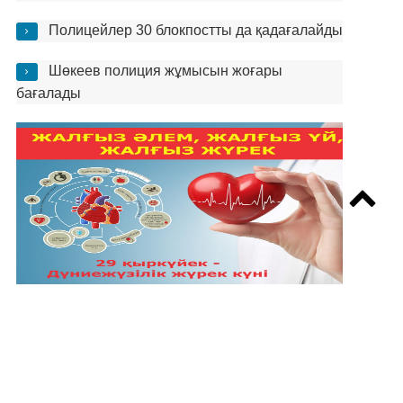
Полицейлер 30 блокпостты да қадағалайды
Шөкеев полиция жұмысын жоғары
бағалады