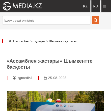
Басты бет
>
Бұқара
>
Шымкент қаласы
«Ассамблея жастары» Шымкентте
басқосты
rgmedia1
25-08-2025