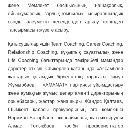
және Мемлекет басшысының нашақорлық,
ойынқұмарлық, зорлық-зомбылық, ысырапшылдық
сынды әлеуметтік кеселдерден арылу жөніндегі
тапсырмасын жүзеге асыру.
Қатысушылар үшін Team Coaching, Career Coaching,
Relationship Coaching, құқықтық сауаттылық және
Life Coaching бағыттарында тәжірибелі мамандар
дәрістер өткізді. Спикерлер қатарында «Ассамблея
жастары» қоғамдық бірлестігінің төрағасы Тимур
Жұмырбаев, «AMANAT» партиясы ұйымдастыру
және аумақтық жұмыс департаменті директорының
орынбасары, жастар жанашыры Жандос Қалтаев,
Шымкент қаласы прокурорының аға көмекшісі
Нариман Базарбаев, пікірсайысшы, жаттықтырушы
Алмас Толықбаев, кәсіби профориентатор