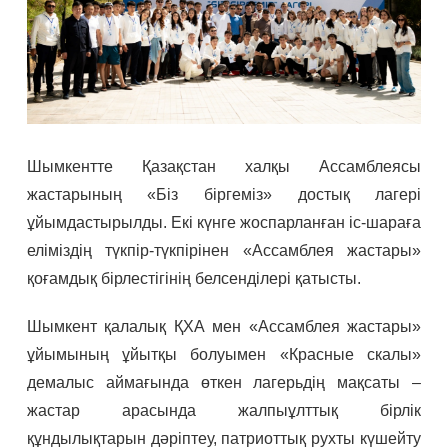
Шымкентте Қазақстан халқы Ассамблеясы
жастарының «Біз біргеміз» достық лагері
ұйымдастырылды. Екі күнге жоспарланған іс-шараға
еліміздің түкпір-түкпірінен «Ассамблея жастары»
қоғамдық бірлестігінің белсенділері қатысты.
Шымкент қалалық ҚХА мен «Ассамблея жастары»
ұйымының ұйытқы болуымен «Красные скалы»
демалыс аймағында өткен лагерьдің мақсаты –
жастар арасында жалпыұлттық бірлік
құндылықтарын дәріптеу, патриоттық рухты күшейту