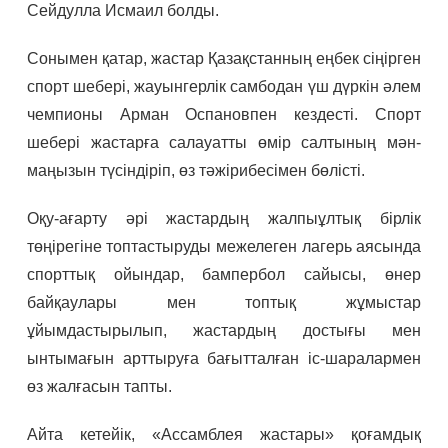
Сейдулла Исмаил болды.
Сонымен қатар, жастар Қазақстанның еңбек сіңірген
спорт шебері, жауынгерлік самбодан үш дүркін әлем
чемпионы Арман Оспановпен кездесті. Спорт
шебері жастарға салауатты өмір салтының мән-
маңызын түсіндіріп, өз тәжірибесімен бөлісті.
Оқу-ағарту әрі жастардың жалпыұлтық бірлік
төңірегіне топтастыруды межелеген лагерь аясында
спорттық ойындар, бампербол сайысы, өнер
байқаулары мен топтық жұмыстар
ұйымдастырылып, жастардың достығы мен
ынтымағын арттыруға бағытталған іс-шаралармен
өз жалғасын тапты.
Айта кетейік, «Ассамблея жастары» қоғамдық