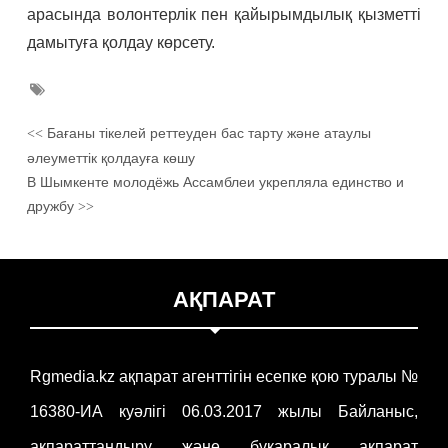
арасында волонтерлік пен қайырымдылық қызметті
дамытуға қолдау көрсету.
Бағаны тікелей реттеуден бас тарту және атаулы
<<
әлеуметтік қолдауға көшу
В Шымкенте молодёжь Ассамблеи укрепляла единство и
дружбу
>>
АҚПАРАТ
Rgmedia.kz ақпарат агенттігін есепке қою туралы №
16380-ИА куәлігі 06.03.2017 жылы Байланыс,
ақпараттандыру және бұқаралық ақпарат