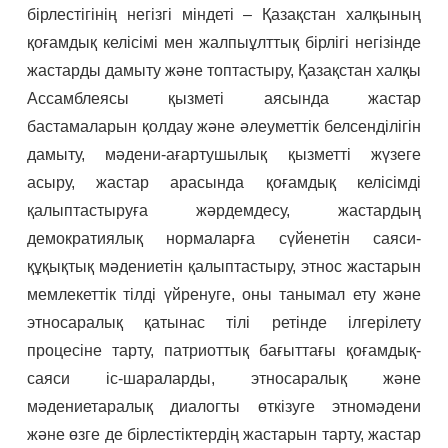
бірлестігінің негізгі міндеті – Қазақстан халқының
қоғамдық келісімі мен жалпыұлттық бірлігі негізінде
жастарды дамыту және топтастыру, Қазақстан халқы
Ассамблеясы қызметі аясында жастар
бастамаларын қолдау және әлеуметтік белсенділігін
дамыту, мәдени-ағартушылық қызметті жүзеге
асыру, жастар арасында қоғамдық келісімді
қалыптастыруға жәрдемдесу, жастардың
демократиялық нормаларға сүйенетін саяси-
құқықтық мәдениетін қалыптастыру, этнос жастарын
мемлекеттік тілді үйренуге, оны танымал ету және
этносаралық қатынас тілі ретінде ілгерілету
процесіне тарту, патриоттық бағыттағы қоғамдық-
саяси іс-шараларды, этносаралық және
мәдениетаралық диалогты өткізуге этномәдени
және өзге де бірлестіктердің жастарын тарту, жастар