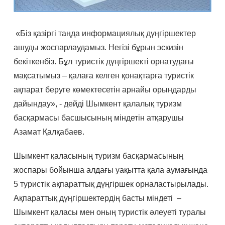
«Біз қазіргі таңда информациялық дүңгіршектер
ашуды жоспарлаудамыз. Негізі бұрын эскизін
бекіткенбіз. Бұл туристік дүңгіршекті орнатудағы
мақсатымыз – қалаға келген қонақтарға туристік
ақпарат беруге көмектесетін арнайы орындарды
дайындау», - дейді Шымкент қалалық туризм
басқармасы басшысының міндетін атқарушы
Азамат Қалқабаев.
Шымкент қаласының туризм басқармасының
жоспары бойынша алдағы уақытта қала аумағында
5 туристік ақпараттық дүңгіршек орналастырылады.
Ақпараттық дүңгіршектердің басты міндеті –
Шымкент қаласы мен оның туристік әлеуеті туралы