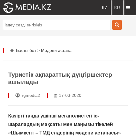
Басты бет
>
Мәдени астана
Туристік ақпараттық дүңгіршектер
ашылады
rgmedia2
17-03-2020
Қазіргі таңда үшінші мегаполистегі іс-
шаралардың мақсаты мен маңызы тікелей
«Шымкент – ТМД елдерінің мәдени астанасы»