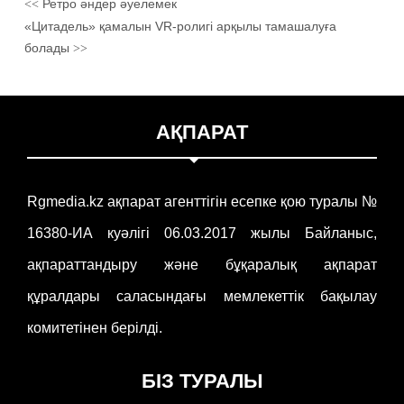
Ретро әндер әуелемек
<<
«Цитадель» қамалын VR-ролигі арқылы тамашалуға
болады
>>
АҚПАРАТ
Rgmedia.kz ақпарат агенттігін есепке қою туралы №
16380-ИА куәлігі 06.03.2017 жылы Байланыс,
ақпараттандыру және бұқаралық ақпарат
құралдары саласындағы мемлекеттік бақылау
комитетінен берілді.
БІЗ ТУРАЛЫ