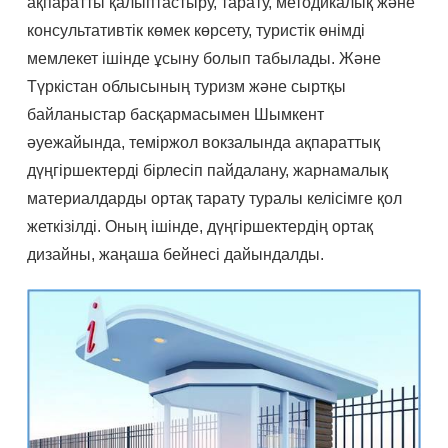
ақпаратты қалыптастыру, тарату, методикалық және
консультативтік көмек көрсету, туристік өнімді
мемлекет ішінде ұсыну болып табылады. Және
Түркістан облысының туризм және сыртқы
байланыстар басқармасымен Шымкент
әуежайында, теміржол вокзалында ақпараттық
дүңгіршектерді бірлесіп пайдалану, жарнамалық
материалдарды ортақ тарату туралы келісімге қол
жеткізілді. Оның ішінде, дүңгіршектердің ортақ
дизайны, жаңаша бейнесі дайындалды.