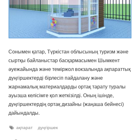
Сонымен қатар, Түркістан облысының туризм және
сыртқы байланыстар басқармасымен Шымкент
әуежайында және теміржол вокзалында ақпараттық
дүңгіршектерді бірлесіп пайдалану және
жарнамалық материалдарды ортақ тарату туралы
ауызша келісімге қол жеткізілді. Оның ішінде,
дүңгіршектердің ортақ дизайны (жаңаша бейнесі)
дайындалды.
ақпарат
дүңгіршек