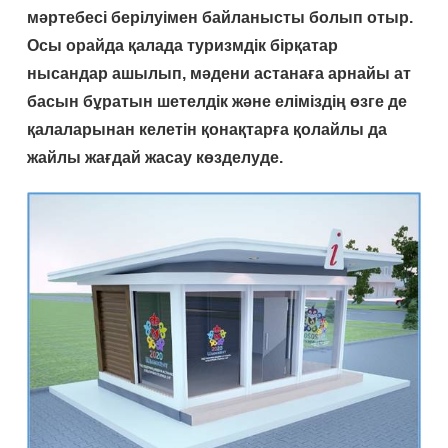
мәртебесі берілуімен байланысты болып отыр.
Осы орайда қалада туризмдік бірқатар
нысандар ашылып, мәдени астанаға арнайы ат
басын бұратын шетелдік және еліміздің өзге де
қалаларынан келетін қонақтарға қолайлы да
жайлы жағдай жасау көзделуде.