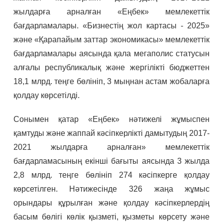
жылдарға арналған «Еңбек» мемлекеттік
бағдарламалары. «Бизнестің жол картасы - 2025»
және «Қарапайым заттар экономикасы» мемлекеттік
бағдарламалары аясында қала мегаполис статусын
алғалы республикалық және жергілікті бюджеттен
18,1 млрд. теңге бөлініп, 3 мыңнан астам жобаларға
қолдау көрсетілді.
Сонымен қатар «Еңбек» нәтижелі жұмыспен
қамтуды және жаппай кәсіпкерлікті дамытудың 2017-
2021 жылдарға арналған» мемлекеттік
бағдарламасының екінші бағыты аясында 3 жылда
2,8 млрд. теңге бөлініп 274 кәсіпкерге қолдау
көрсетілген. Нәтижесінде 326 жаңа жұмыс
орындары құрылған және қолдау кәсіпкерлердің
басым бөлігі көлік қызметі, қызметы көрсету және