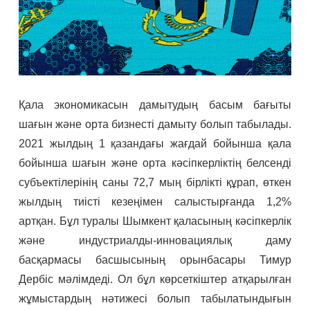
Қала экономикасын дамытудың басым бағыты
шағын және орта бизнесті дамыту болып табылады.
2021 жылдың 1 қазандағы жағдай бойынша қала
бойынша шағын және орта кәсіпкерліктің белсенді
субъектілерінің саны 72,7 мың бірлікті құрап, өткен
жылдың тиісті кезеңімен салыстырғанда 1,2%
артқан. Бұл туралы Шымкент қаласының кәсіпкерлік
және индустриалды-инновациялық даму
басқармасы басшысының орынбасары Тимур
Дербіс мәлімдеді. Ол бұл көрсеткіштер атқарылған
жұмыстардың нәтижесі болып табылатындығын