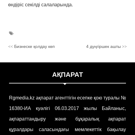
өндіріс секілді салаларында.
Бизнеске қолдау көп
4 дүңгіршек ашты
<<
>>
АҚПАРАТ
Rgmedia.kz ақпарат агенттігін есепке қою туралы №
16380-ИА куәлігі 06.03.2017 жылы Байланыс,
ақпараттандыру және бұқаралық ақпарат
құралдары саласындағы мемлекеттік бақылау