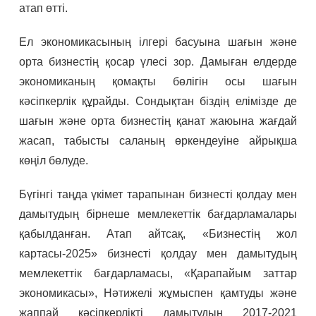
атап өтті.
Ел экономикасының ілгері басуына шағын және
орта бизнестің қосар үлесі зор. Дамыған елдерде
экономиканың қомақты бөлігін осы шағын
кәсіпкерлік құрайды. Сондықтан біздің елімізде де
шағын және орта бизнестің қанат жаюына жағдай
жасап, табысты саланың өркендеуіне айрықша
көңіл бөлуде.
Бүгінгі таңда үкімет тарапынан бизнесті қолдау мен
дамытудың бірнеше мемлекеттік бағдарламалары
қабылданған. Атап айтсақ, «Бизнестің жол
картасы-2025» бизнесті қолдау мен дамытудың
мемлекеттік бағдарламасы, «Қарапайым заттар
экономикасы», Нәтижелі жұмыспен қамтуды және
жаппай кәсіпкерлікті дамытудың 2017-2021