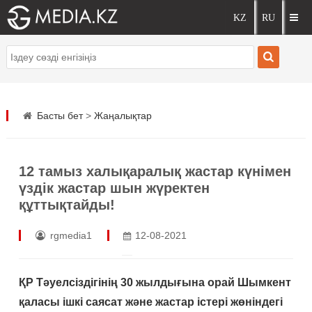
Басты бет
>
Жаңалықтар
12 тамыз халықаралық жастар күнімен
үздік жастар шын жүректен
құттықтайды!
rgmedia1
12-08-2021
ҚР Тәуелсіздігінің 30 жылдығына орай Шымкент
қаласы ішкі саясат және жастар істері жөніндегі