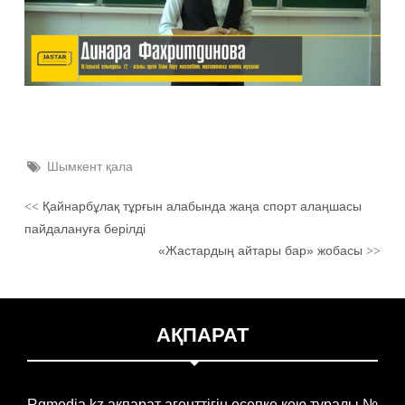
Шымкент қала
Қайнарбұлақ тұрғын алабында жаңа спорт алаңшасы
<<
пайдалануға берілді
«Жастардың айтары бар» жобасы
>>
АҚПАРАТ
Rgmedia.kz ақпарат агенттігін есепке қою туралы №